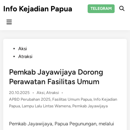
Skip
Info Kejadian Papua
TELEGRAM
to
Ope
Sear
content
Main
Menu
Posted
Aksi
in
Atraksi
Pemkab Jayawijaya Dorong
Perawatan Fasilitas Umum
Posted
20.10.2025
•
Aksi
,
Atraksi
•
in
APBD Perubahan 2025
,
Fasilitas Umum Papua
,
Info Kejadian
Papua
,
Lampu Lalu Lintas Wamena
,
Pemkab Jayawijaya
Pemkab Jayawijaya, Papua Pegunungan, melalui