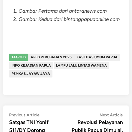
Gambar Pertama dari antaranews.com
Gambar Kedua dari bintangpapuaonline.com
TAGGED
APBD PERUBAHAN 2025
FASILITAS UMUM PAPUA
INFO KEJADIAN PAPUA
LAMPU LALU LINTAS WAMENA
PEMKAB JAYAWIJAYA
Post
Previous
Nex
Previous Article
Next Article
article:
artic
Satgas TNI Yonif
Revolusi Pelayanan
navigation
511/DY Dorong
Publik Papua Dimulai,