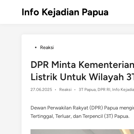
Skip
Info Kejadian Papua
to
content
Posted
Reaksi
in
DPR Minta Kementerian
Listrik Untuk Wilayah 
Posted
27.06.2025
•
Reaksi
•
3T Papua
,
DPR RI
,
Info Kejadi
in
Dewan Perwakilan Rakyat (DPR) Papua menginga
Tertinggal, Terluar, dan Terpencil (3T) Papua.