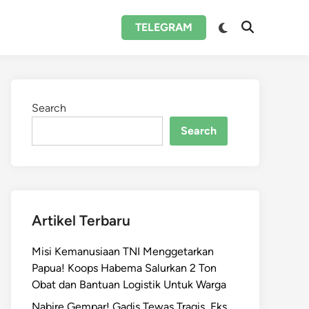
Switch
TELEGRAM
Open
to
Search
dark
mode
Search
Search
Artikel Terbaru
Misi Kemanusiaan TNI Menggetarkan
Papua! Koops Habema Salurkan 2 Ton
Obat dan Bantuan Logistik Untuk Warga
Nabire Gempar! Gadis Tewas Tragis, Eks