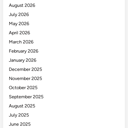
u
August 2026
k
i
July 2026
m
May 2026
o
April 2026
U
s
March 2026
a
February 2026
i
January 2026
B
e
December 2025
n
November 2025
t
October 2025
r
o
September 2025
k
August 2025
a
July 2025
n
June 2025