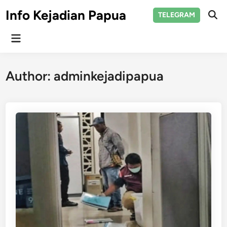
Skip
Info Kejadian Papua
TELEGRAM
to
Ope
Sear
content
Main
Menu
Author:
adminkejadipapua