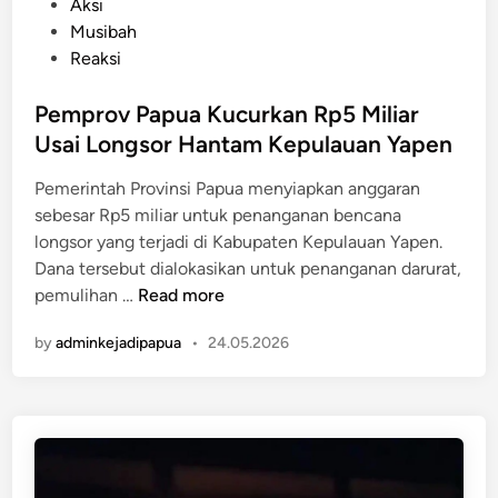
P
Aksi
8
i
a
o
Musibah
K
P
n
s
Reaksi
a
e
T
t
b
r
N
e
Pemprov Papua Kucurkan Rp5 Miliar
u
d
I
d
Usai Longsor Hantam Kepulauan Yapen
p
a
A
i
a
m
D
Pemerintah Provinsi Papua menyiapkan anggaran
n
t
a
I
sebesar Rp5 miliar untuk penanganan bencana
e
i
k
longsor yang terjadi di Kabupaten Kepulauan Yapen.
n
a
u
Dana tersebut dialokasikan untuk penanganan darurat,
P
n
t
P
pemulihan …
Read more
a
A
T
e
p
n
by
adminkejadipapua
•
24.05.2026
e
m
u
t
r
p
a
a
s
r
P
r
e
o
e
-
r
v
g
S
e
P
u