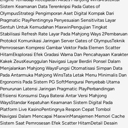
Sistem Keamanan Data Terenkripsi Pada Gates of
Olympus
Strategi Pengimporan Aset Digital Kompak Dari
Pragmatic Play
Pentingnya Penyesuaian Sensitivitas Layar
Sentuh Untuk Kemudahan Maxwin
Pengujian Tingkat
Stabilisasi Refresh Rate Layar Pada Mahjong Ways 2
Pembaruan
Protokol Komunikasi Jaringan Server Gates of Olympus
Teknik
Pemrosesan Kompresi Gambar Vektor Pada Elemen Scatter
Hitam
Eksplorasi Efek Gradasi Warna Dan Pencahayaan Karakter
Kakek Zeus
Keunggulan Navigasi Layar Berdiri Ponsel Dalam
Menjalankan Mahjong Ways
Fungsi Otomatisasi Simpan Data
Pada Antarmuka Mahjong Wins
Tata Letak Menu Minimalis Dan
Ergonomis Pada Sistem PG Soft
Mengurai Penyebab Utama
Penurunan Latensi Jaringan Pragmatic Play
Perbandingan
Efisiensi Konsumsi Daya Baterai Antar Versi Mahjong
Ways
Standar Kepatuhan Keamanan Sistem Digital Pada
Platform Live Kasino
Pentingnya Respon Cepat Tombol
Navigasi Dalam Mencapai Maxwin
Manajemen Memori Cache
Sistem Saat Pemrosesan Efek Scatter Hitam
Detail Desain