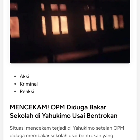
u
t
a
n
k
p
u
u
u
n
a
g
K
a
u
n
c
,
u
I
r
n
k
i
P
Aksi
a
P
o
Kriminal
n
e
s
Reaksi
R
r
t
p
s
e
MENCEKAM! OPM Diduga Bakar
5
i
d
Sekolah di Yahukimo Usai Bentrokan
M
a
i
i
p
Situasi mencekam terjadi di Yahukimo setelah OPM
n
l
a
diduga membakar sekolah usai bentrokan yang
i