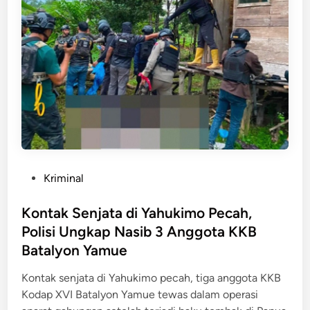
a
l
t
z
i
i
a
k
k
h
D
M
W
u
e
a
g
n
r
a
g
g
a
e
a
n
r
U
K
i
s
o
P
Kriminal
k
a
r
o
a
i
u
s
Kontak Senjata di Yahukimo Pecah,
n
D
p
t
Polisi Ungkap Nasib 3 Anggota KKB
d
i
s
e
i
Batalyon Yamue
d
i
d
Y
u
R
i
Kontak senjata di Yahukimo pecah, tiga anggota KKB
a
g
p
n
Kodap XVI Batalyon Yamue tewas dalam operasi
h
a
6