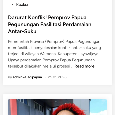
g
o
Reaksi
a
D
s
r
a
t
Darurat Konflik! Pemprov Papua
i
m
e
Pegunungan Fasilitasi Perdamaian
n
a
d
g
Antar-Suku
i
i
a
D
n
Pemerintah Provinsi (Pemprov) Papua Pegunungan
n
i
memfasilitasi penyelesaian konflik antar-suku yang
J
s
terjadi di wilayah Wamena, Kabupaten Jayawijaya.
u
e
Upaya perdamaian Pemprov Papua Pegunungan
a
b
D
tersebut dilakukan melalui prosesi …
Read more
l
u
a
B
t
by
adminkejadipapua
•
25.05.2026
r
e
J
u
l
a
r
i
d
a
A
i
t
m
J
K
u
a