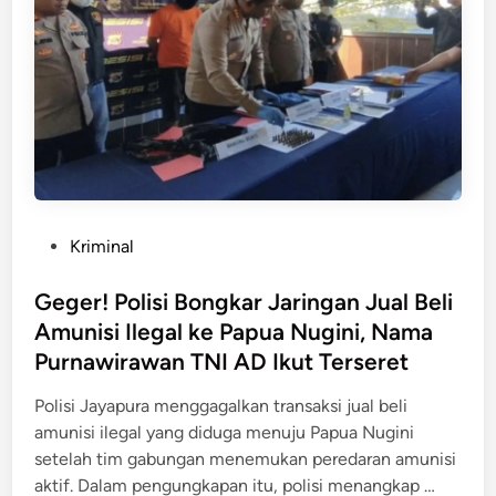
n
g
i
a
k
F
s
a
a
!
p
k
A
N
t
k
a
a
s
s
T
i
i
e
K
b
r
P
Kriminal
e
3
b
o
k
A
a
s
Geger! Polisi Bongkar Jaringan Jual Beli
e
n
r
t
Amunisi Ilegal ke Papua Nugini, Nama
r
g
u
e
a
Purnawirawan TNI AD Ikut Terseret
g
n
d
s
o
y
i
Polisi Jayapura menggagalkan transaksi jual beli
a
t
a
n
amunisi ilegal yang diduga menuju Papua Nugini
n
a
setelah tim gabungan menemukan peredaran amunisi
T
K
G
aktif. Dalam pengungkapan itu, polisi menangkap …
e