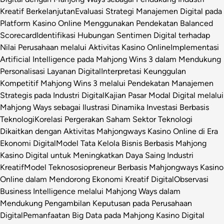
Kreatif Berkelanjutan
Evaluasi Strategi Manajemen Digital pada
Platform Kasino Online Menggunakan Pendekatan Balanced
Scorecard
Identifikasi Hubungan Sentimen Digital terhadap
Nilai Perusahaan melalui Aktivitas Kasino Online
Implementasi
Artificial Intelligence pada Mahjong Wins 3 dalam Mendukung
Personalisasi Layanan Digital
Interpretasi Keunggulan
Kompetitif Mahjong Wins 3 melalui Pendekatan Manajemen
Strategis pada Industri Digital
Kajian Pasar Modal Digital melalui
Mahjong Ways sebagai Ilustrasi Dinamika Investasi Berbasis
Teknologi
Korelasi Pergerakan Saham Sektor Teknologi
Dikaitkan dengan Aktivitas Mahjongways Kasino Online di Era
Ekonomi Digital
Model Tata Kelola Bisnis Berbasis Mahjong
Kasino Digital untuk Meningkatkan Daya Saing Industri
Kreatif
Model Teknososiopreneur Berbasis Mahjongways Kasino
Online dalam Mendorong Ekonomi Kreatif Digital
Observasi
Business Intelligence melalui Mahjong Ways dalam
Mendukung Pengambilan Keputusan pada Perusahaan
Digital
Pemanfaatan Big Data pada Mahjong Kasino Digital