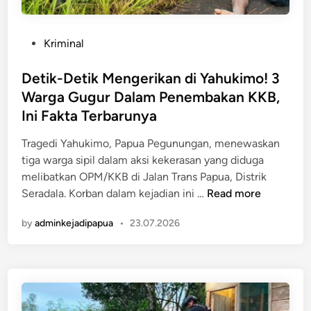
m
a
o
r
P
Kriminal
!
P
o
T
o
s
Detik-Detik Mengerikan di Yahukimo! 3
N
l
t
Warga Gugur Dalam Penembakan KKB,
I
d
e
E
Ini Fakta Terbarunya
a
d
v
,
i
Tragedi Yahukimo, Papua Pegunungan, menewaskan
a
A
n
tiga warga sipil dalam aksi kekerasan yang diduga
k
d
melibatkan OPM/KKB di Jalan Trans Papua, Distrik
u
a
D
Seradala. Korban dalam kejadian ini …
Read more
a
A
e
s
p
by
adminkejadipapua
•
23.07.2026
t
i
a
i
2
d
k
J
i
-
e
B
D
n
a
e