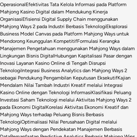
Operasional
Efektivitas Tata Kelola Informasi pada Platform
Mahjong Kasino Digital dalam Mendukung Kinerja
Organisasi
Efisiensi Digital Supply Chain menggunakan
Mahjong Ways 2 pada Industri Berbasis Teknologi
Eksplorasi
Business Model Canvas pada Platform Mahjong Ways untuk
Mendorong Keunggulan Kompetitif
Formulasi Kerangka
Manajemen Pengetahuan menggunakan Mahjong Ways dalam
Lingkungan Bisnis Digital
Hubungan Kapitalisasi Pasar dengan
Inovasi Layanan Kasino Online di Tengah Disrupsi
Teknologi
Integrasi Business Analytics dan Mahjong Ways 2
sebagai Pendukung Pengambilan Keputusan Eksekutif
Kajian
Mendalam Nilai Tambah Industri Kreatif melalui Integrasi
Kasino Online dengan Teknologi Informasi
Klasifikasi Peluang
Investasi Saham Teknologi melalui Aktivitas Mahjong Ways 2
pada Ekonomi Digital
Korelasi Aktivitas Ekonomi Kreatif dan
Mahjong Ways terhadap Peluang Bisnis Berbasis
Teknologi
Optimalisasi Nilai Perusahaan Digital melalui
Mahjong Ways dengan Pendekatan Manajemen Berbasis
Data
Pemanfaatan Predictive Analytics Berbasis Mahjong Wins