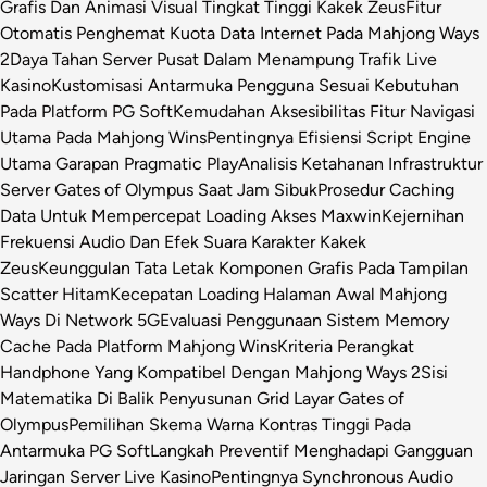
Grafis Dan Animasi Visual Tingkat Tinggi Kakek Zeus
Fitur
Otomatis Penghemat Kuota Data Internet Pada Mahjong Ways
2
Daya Tahan Server Pusat Dalam Menampung Trafik Live
Kasino
Kustomisasi Antarmuka Pengguna Sesuai Kebutuhan
Pada Platform PG Soft
Kemudahan Aksesibilitas Fitur Navigasi
Utama Pada Mahjong Wins
Pentingnya Efisiensi Script Engine
Utama Garapan Pragmatic Play
Analisis Ketahanan Infrastruktur
Server Gates of Olympus Saat Jam Sibuk
Prosedur Caching
Data Untuk Mempercepat Loading Akses Maxwin
Kejernihan
Frekuensi Audio Dan Efek Suara Karakter Kakek
Zeus
Keunggulan Tata Letak Komponen Grafis Pada Tampilan
Scatter Hitam
Kecepatan Loading Halaman Awal Mahjong
Ways Di Network 5G
Evaluasi Penggunaan Sistem Memory
Cache Pada Platform Mahjong Wins
Kriteria Perangkat
Handphone Yang Kompatibel Dengan Mahjong Ways 2
Sisi
Matematika Di Balik Penyusunan Grid Layar Gates of
Olympus
Pemilihan Skema Warna Kontras Tinggi Pada
Antarmuka PG Soft
Langkah Preventif Menghadapi Gangguan
Jaringan Server Live Kasino
Pentingnya Synchronous Audio