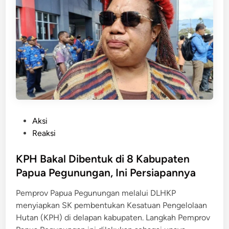
o
n
l
n
i
a
f
s
n
l
i
K
i
I
e
k
l
l
!
e
u
P
g
a
e
a
r
m
l
P
Aksi
p
k
o
Reaksi
r
e
s
o
P
t
KPH Bakal Dibentuk di 8 Kabupaten
v
a
e
Papua Pegunungan, Ini Persiapannya
P
p
d
a
u
Pemprov Papua Pegunungan melalui DLHKP
i
p
a
menyiapkan SK pembentukan Kesatuan Pengelolaan
n
u
N
Hutan (KPH) di delapan kabupaten. Langkah Pemprov
a
u