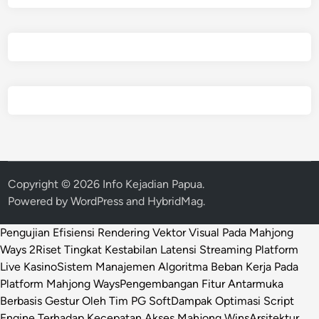
Copyright © 2026
Info Kejadian Papua
.
Powered by
WordPress
and
HybridMag
.
Pengujian Efisiensi Rendering Vektor Visual Pada Mahjong
Ways 2
Riset Tingkat Kestabilan Latensi Streaming Platform
Live Kasino
Sistem Manajemen Algoritma Beban Kerja Pada
Platform Mahjong Ways
Pengembangan Fitur Antarmuka
Berbasis Gestur Oleh Tim PG Soft
Dampak Optimasi Script
Engine Terhadap Kecepatan Akses Mahjong Wins
Arsitektur