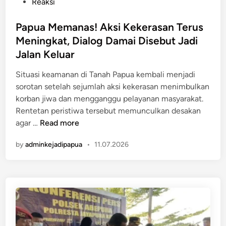
P
Reaksi
u
l
o
k
a
s
Papua Memanas! Aksi Kekerasan Terus
i
m
t
Meningkat, Dialog Damai Disebut Jadi
m
P
e
o
Jalan Keluar
e
d
P
n
i
Situasi keamanan di Tanah Papua kembali menjadi
e
e
n
sorotan setelah sejumlah aksi kekerasan menimbulkan
c
m
korban jiwa dan mengganggu pelayanan masyarakat.
a
b
Rentetan peristiwa tersebut memunculkan desakan
h
a
P
agar …
Read more
,
k
a
P
a
by
adminkejadipapua
•
11.07.2026
p
o
n
u
l
K
a
i
K
M
s
B
e
i
,
m
U
I
a
n
n