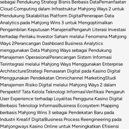
sebagai Pendukung Strategi Bisnis Berbasis Data
Pemanfaatan
Cloud Computing dalam Infrastruktur Mahjong Ways 2 untuk
Mendukung Skalabilitas Platform Digital
Penerapan Data
Analytics pada Mahjong Wins 3 untuk Mengoptimalkan
Pengambilan Keputusan Manajerial
Pengaruh Literasi Investasi
terhadap Perilaku Investor Saham melalui Fenomena Mahjong
Ways 2
Perancangan Dashboard Business Analytics
menggunakan Data Mahjong Ways sebagai Pendukung
Manajemen Operasional
Perancangan Sistem Informasi
Terintegrasi melalui Mahjong Ways Menggunakan Enterprise
Architecture
Strategi Pemasaran Digital pada Kasino Digital
Menggunakan Pendekatan Omnichannel Marketing
Studi
Manajemen Risiko Digital melalui Mahjong Ways 2 dalam
Perspektif Tata Kelola Teknologi Informasi
Verifikasi Pengaruh
User Experience terhadap Loyalitas Pengguna Kasino Digital
Berbasis Teknologi Informasi
Business Ecosystem Mapping
berbasis Mahjong Wins 3 sebagai Pendekatan Baru pada
Industri Kreatif Digital
Business Process Reengineering pada
Mahjongways Kasino Online untuk Meningkatkan Efisiensi