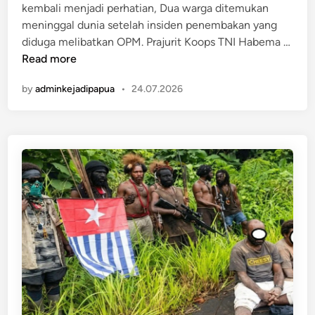
n
kembali menjadi perhatian, Dua warga ditemukan
p
meninggal dunia setelah insiden penembakan yang
u
diduga melibatkan OPM. Prajurit Koops TNI Habema …
a
M
Read more
B
e
a
by
adminkejadipapua
•
24.07.2026
n
r
c
a
e
t
k
D
a
a
m
y
d
a
i
D
Y
i
a
b
h
o
u
n
k
g
i
k