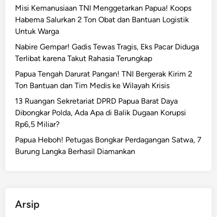
m
Misi Kemanusiaan TNI Menggetarkan Papua! Koops
a
K
Habema Salurkan 2 Ton Obat dan Bantuan Logistik
B
e
Untuk Warga
a
p
k
Nabire Gempar! Gadis Tewas Tragis, Eks Pacar Diduga
u
a
Terlibat karena Takut Rahasia Terungkap
l
r
a
Papua Tengah Darurat Pangan! TNI Bergerak Kirim 2
S
u
Ton Bantuan dan Tim Medis ke Wilayah Krisis
e
a
13 Ruangan Sekretariat DPRD Papua Barat Daya
k
n
Dibongkar Polda, Ada Apa di Balik Dugaan Korupsi
o
Y
Rp6,5 Miliar?
l
a
a
Papua Heboh! Petugas Bongkar Perdagangan Satwa, 7
p
h
Burung Langka Berhasil Diamankan
e
d
n
i
Y
a
Arsip
h