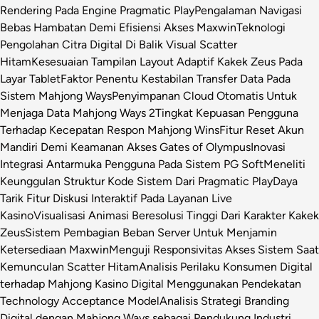
Rendering Pada Engine Pragmatic Play
Pengalaman Navigasi
Bebas Hambatan Demi Efisiensi Akses Maxwin
Teknologi
Pengolahan Citra Digital Di Balik Visual Scatter
Hitam
Kesesuaian Tampilan Layout Adaptif Kakek Zeus Pada
Layar Tablet
Faktor Penentu Kestabilan Transfer Data Pada
Sistem Mahjong Ways
Penyimpanan Cloud Otomatis Untuk
Menjaga Data Mahjong Ways 2
Tingkat Kepuasan Pengguna
Terhadap Kecepatan Respon Mahjong Wins
Fitur Reset Akun
Mandiri Demi Keamanan Akses Gates of Olympus
Inovasi
Integrasi Antarmuka Pengguna Pada Sistem PG Soft
Meneliti
Keunggulan Struktur Kode Sistem Dari Pragmatic Play
Daya
Tarik Fitur Diskusi Interaktif Pada Layanan Live
Kasino
Visualisasi Animasi Beresolusi Tinggi Dari Karakter Kakek
Zeus
Sistem Pembagian Beban Server Untuk Menjamin
Ketersediaan Maxwin
Menguji Responsivitas Akses Sistem Saat
Kemunculan Scatter Hitam
Analisis Perilaku Konsumen Digital
terhadap Mahjong Kasino Digital Menggunakan Pendekatan
Technology Acceptance Model
Analisis Strategi Branding
Digital dengan Mahjong Ways sebagai Pendukung Industri