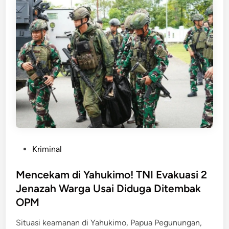
a
n
S
e
k
r
e
t
a
r
i
a
P
Kriminal
t
o
D
s
Mencekam di Yahukimo! TNI Evakuasi 2
P
t
Jenazah Warga Usai Diduga Ditembak
R
e
D
OPM
d
P
i
Situasi keamanan di Yahukimo, Papua Pegunungan,
a