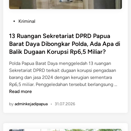
P
Kriminal
o
s
13 Ruangan Sekretariat DPRD Papua
t
Barat Daya Dibongkar Polda, Ada Apa di
e
Balik Dugaan Korupsi Rp6,5 Miliar?
d
i
Polda Papua Barat Daya menggeledah 13 ruangan
n
Sekretariat DPRD terkait dugaan korupsi pengadaan
barang dan jasa 2024 dengan kerugian sementara
1
Rp6,5 miliar. Penggeledahan tersebut berlangsung …
3
Read more
R
by
adminkejadipapua
•
31.07.2026
u
a
n
g