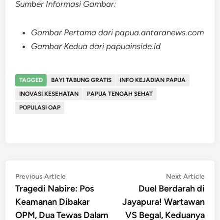
Sumber Informasi Gambar:
Gambar Pertama dari papua.antaranews.com
Gambar Kedua dari papuainside.id
TAGGED
BAYI TABUNG GRATIS
INFO KEJADIAN PAPUA
INOVASI KESEHATAN
PAPUA TENGAH SEHAT
POPULASI OAP
Post
Previous
Nex
Previous Article
Next Article
article:
artic
Tragedi Nabire: Pos
Duel Berdarah di
navigation
Keamanan Dibakar
Jayapura! Wartawan
OPM, Dua Tewas Dalam
VS Begal, Keduanya