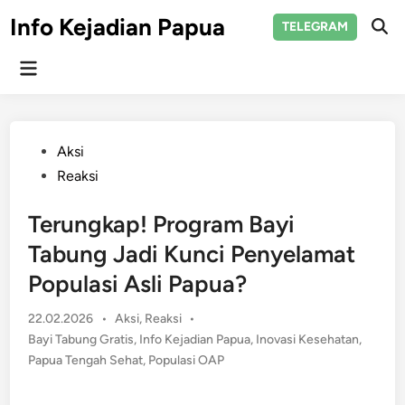
Skip
Info Kejadian Papua
TELEGRAM
to
Ope
Sear
content
Main
Menu
Posted
Aksi
in
Reaksi
Terungkap! Program Bayi
Tabung Jadi Kunci Penyelamat
Populasi Asli Papua?
Posted
22.02.2026
•
Aksi
,
Reaksi
•
in
Bayi Tabung Gratis
,
Info Kejadian Papua
,
Inovasi Kesehatan
,
Papua Tengah Sehat
,
Populasi OAP