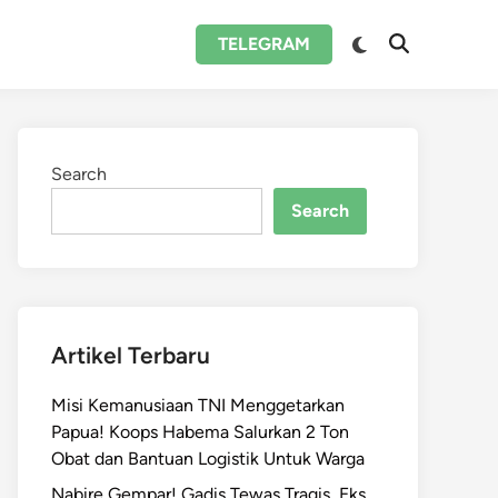
Switch
TELEGRAM
Open
to
Search
dark
mode
Search
Search
Artikel Terbaru
Misi Kemanusiaan TNI Menggetarkan
Papua! Koops Habema Salurkan 2 Ton
Obat dan Bantuan Logistik Untuk Warga
Nabire Gempar! Gadis Tewas Tragis, Eks