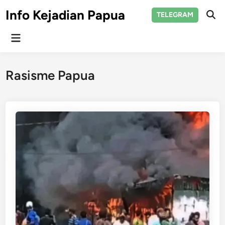
Skip
Info Kejadian Papua
TELEGRAM
to
Ope
Sear
content
Main
Menu
Rasisme Papua