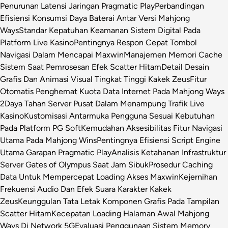
Penurunan Latensi Jaringan Pragmatic Play
Perbandingan
Efisiensi Konsumsi Daya Baterai Antar Versi Mahjong
Ways
Standar Kepatuhan Keamanan Sistem Digital Pada
Platform Live Kasino
Pentingnya Respon Cepat Tombol
Navigasi Dalam Mencapai Maxwin
Manajemen Memori Cache
Sistem Saat Pemrosesan Efek Scatter Hitam
Detail Desain
Grafis Dan Animasi Visual Tingkat Tinggi Kakek Zeus
Fitur
Otomatis Penghemat Kuota Data Internet Pada Mahjong Ways
2
Daya Tahan Server Pusat Dalam Menampung Trafik Live
Kasino
Kustomisasi Antarmuka Pengguna Sesuai Kebutuhan
Pada Platform PG Soft
Kemudahan Aksesibilitas Fitur Navigasi
Utama Pada Mahjong Wins
Pentingnya Efisiensi Script Engine
Utama Garapan Pragmatic Play
Analisis Ketahanan Infrastruktur
Server Gates of Olympus Saat Jam Sibuk
Prosedur Caching
Data Untuk Mempercepat Loading Akses Maxwin
Kejernihan
Frekuensi Audio Dan Efek Suara Karakter Kakek
Zeus
Keunggulan Tata Letak Komponen Grafis Pada Tampilan
Scatter Hitam
Kecepatan Loading Halaman Awal Mahjong
Ways Di Network 5G
Evaluasi Penggunaan Sistem Memory