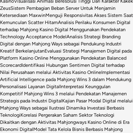
Kasino
Visualisasi Animasi Beresolusi Tinggi Dari Karakter Kakek
Zeus
Sistem Pembagian Beban Server Untuk Menjamin
Ketersediaan Maxwin
Menguji Responsivitas Akses Sistem Saat
Kemunculan Scatter Hitam
Analisis Perilaku Konsumen Digital
terhadap Mahjong Kasino Digital Menggunakan Pendekatan
Technology Acceptance Model
Analisis Strategi Branding
Digital dengan Mahjong Ways sebagai Pendukung Industri
Kreatif Berkelanjutan
Evaluasi Strategi Manajemen Digital pada
Platform Kasino Online Menggunakan Pendekatan Balanced
Scorecard
Identifikasi Hubungan Sentimen Digital terhadap
Nilai Perusahaan melalui Aktivitas Kasino Online
Implementasi
Artificial Intelligence pada Mahjong Wins 3 dalam Mendukung
Personalisasi Layanan Digital
Interpretasi Keunggulan
Kompetitif Mahjong Wins 3 melalui Pendekatan Manajemen
Strategis pada Industri Digital
Kajian Pasar Modal Digital melalui
Mahjong Ways sebagai Ilustrasi Dinamika Investasi Berbasis
Teknologi
Korelasi Pergerakan Saham Sektor Teknologi
Dikaitkan dengan Aktivitas Mahjongways Kasino Online di Era
Ekonomi Digital
Model Tata Kelola Bisnis Berbasis Mahjong