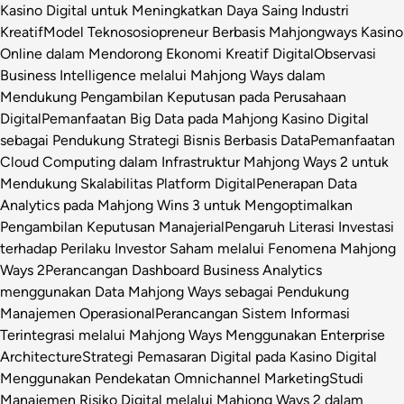
Kasino Digital untuk Meningkatkan Daya Saing Industri
Kreatif
Model Teknososiopreneur Berbasis Mahjongways Kasino
Online dalam Mendorong Ekonomi Kreatif Digital
Observasi
Business Intelligence melalui Mahjong Ways dalam
Mendukung Pengambilan Keputusan pada Perusahaan
Digital
Pemanfaatan Big Data pada Mahjong Kasino Digital
sebagai Pendukung Strategi Bisnis Berbasis Data
Pemanfaatan
Cloud Computing dalam Infrastruktur Mahjong Ways 2 untuk
Mendukung Skalabilitas Platform Digital
Penerapan Data
Analytics pada Mahjong Wins 3 untuk Mengoptimalkan
Pengambilan Keputusan Manajerial
Pengaruh Literasi Investasi
terhadap Perilaku Investor Saham melalui Fenomena Mahjong
Ways 2
Perancangan Dashboard Business Analytics
menggunakan Data Mahjong Ways sebagai Pendukung
Manajemen Operasional
Perancangan Sistem Informasi
Terintegrasi melalui Mahjong Ways Menggunakan Enterprise
Architecture
Strategi Pemasaran Digital pada Kasino Digital
Menggunakan Pendekatan Omnichannel Marketing
Studi
Manajemen Risiko Digital melalui Mahjong Ways 2 dalam