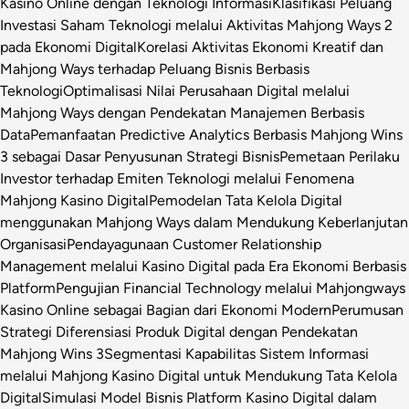
Kasino Online dengan Teknologi Informasi
Klasifikasi Peluang
Investasi Saham Teknologi melalui Aktivitas Mahjong Ways 2
pada Ekonomi Digital
Korelasi Aktivitas Ekonomi Kreatif dan
Mahjong Ways terhadap Peluang Bisnis Berbasis
Teknologi
Optimalisasi Nilai Perusahaan Digital melalui
Mahjong Ways dengan Pendekatan Manajemen Berbasis
Data
Pemanfaatan Predictive Analytics Berbasis Mahjong Wins
3 sebagai Dasar Penyusunan Strategi Bisnis
Pemetaan Perilaku
Investor terhadap Emiten Teknologi melalui Fenomena
Mahjong Kasino Digital
Pemodelan Tata Kelola Digital
menggunakan Mahjong Ways dalam Mendukung Keberlanjutan
Organisasi
Pendayagunaan Customer Relationship
Management melalui Kasino Digital pada Era Ekonomi Berbasis
Platform
Pengujian Financial Technology melalui Mahjongways
Kasino Online sebagai Bagian dari Ekonomi Modern
Perumusan
Strategi Diferensiasi Produk Digital dengan Pendekatan
Mahjong Wins 3
Segmentasi Kapabilitas Sistem Informasi
melalui Mahjong Kasino Digital untuk Mendukung Tata Kelola
Digital
Simulasi Model Bisnis Platform Kasino Digital dalam