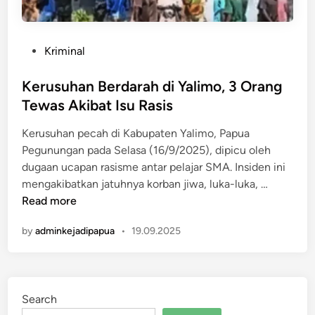
P
Kriminal
o
s
Kerusuhan Berdarah di Yalimo, 3 Orang
t
Tewas Akibat Isu Rasis
e
​​Kerusuhan pecah di Kabupaten Yalimo, Papua
d
Pegunungan pada Selasa (16/9/2025), dipicu oleh
i
dugaan ucapan rasisme antar pelajar SMA​. Insiden ini
n
K
mengakibatkan jatuhnya korban jiwa, luka-luka, …
e
Read more
r
by
adminkejadipapua
•
19.09.2025
u
s
u
h
Search
a