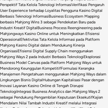
Perspektif Tata Kelola Teknologi Informasi
Verifikasi Pengaruh
User Experience terhadap Loyalitas Pengguna Kasino Digital
Berbasis Teknologi Informasi
Business Ecosystem Mapping
berbasis Mahjong Wins 3 sebagai Pendekatan Baru pada
Industri Kreatif Digital
Business Process Reengineering pada
Mahjongways Kasino Online untuk Meningkatkan Efisiensi
Operasional
Efektivitas Tata Kelola Informasi pada Platform
Mahjong Kasino Digital dalam Mendukung Kinerja
Organisasi
Efisiensi Digital Supply Chain menggunakan
Mahjong Ways 2 pada Industri Berbasis Teknologi
Eksplorasi
Business Model Canvas pada Platform Mahjong Ways untuk
Mendorong Keunggulan Kompetitif
Formulasi Kerangka
Manajemen Pengetahuan menggunakan Mahjong Ways dalam
Lingkungan Bisnis Digital
Hubungan Kapitalisasi Pasar dengan
Inovasi Layanan Kasino Online di Tengah Disrupsi
Teknologi
Integrasi Business Analytics dan Mahjong Ways 2
sebagai Pendukung Pengambilan Keputusan Eksekutif
Kajian
Mendalam Nilai Tambah Industri Kreatif melalui Integrasi