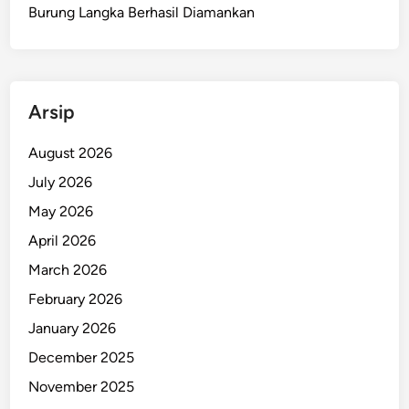
O
Burung Langka Berhasil Diamankan
r
a
n
g
Arsip
T
e
August 2026
w
July 2026
a
s
May 2026
A
April 2026
k
March 2026
i
b
February 2026
a
January 2026
t
December 2025
I
s
November 2025
u