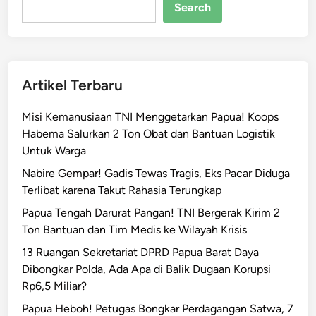
n
Search
B
e
r
d
Artikel Terbaru
a
r
Misi Kemanusiaan TNI Menggetarkan Papua! Koops
a
Habema Salurkan 2 Ton Obat dan Bantuan Logistik
h
Untuk Warga
d
i
Nabire Gempar! Gadis Tewas Tragis, Eks Pacar Diduga
Y
Terlibat karena Takut Rahasia Terungkap
a
Papua Tengah Darurat Pangan! TNI Bergerak Kirim 2
l
Ton Bantuan dan Tim Medis ke Wilayah Krisis
i
13 Ruangan Sekretariat DPRD Papua Barat Daya
m
Dibongkar Polda, Ada Apa di Balik Dugaan Korupsi
o
Rp6,5 Miliar?
,
3
Papua Heboh! Petugas Bongkar Perdagangan Satwa, 7