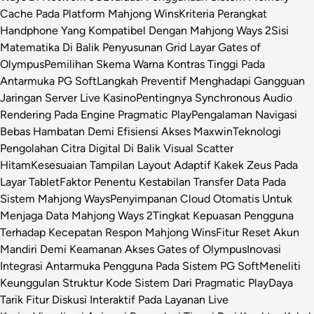
Cache Pada Platform Mahjong Wins
Kriteria Perangkat
Handphone Yang Kompatibel Dengan Mahjong Ways 2
Sisi
Matematika Di Balik Penyusunan Grid Layar Gates of
Olympus
Pemilihan Skema Warna Kontras Tinggi Pada
Antarmuka PG Soft
Langkah Preventif Menghadapi Gangguan
Jaringan Server Live Kasino
Pentingnya Synchronous Audio
Rendering Pada Engine Pragmatic Play
Pengalaman Navigasi
Bebas Hambatan Demi Efisiensi Akses Maxwin
Teknologi
Pengolahan Citra Digital Di Balik Visual Scatter
Hitam
Kesesuaian Tampilan Layout Adaptif Kakek Zeus Pada
Layar Tablet
Faktor Penentu Kestabilan Transfer Data Pada
Sistem Mahjong Ways
Penyimpanan Cloud Otomatis Untuk
Menjaga Data Mahjong Ways 2
Tingkat Kepuasan Pengguna
Terhadap Kecepatan Respon Mahjong Wins
Fitur Reset Akun
Mandiri Demi Keamanan Akses Gates of Olympus
Inovasi
Integrasi Antarmuka Pengguna Pada Sistem PG Soft
Meneliti
Keunggulan Struktur Kode Sistem Dari Pragmatic Play
Daya
Tarik Fitur Diskusi Interaktif Pada Layanan Live