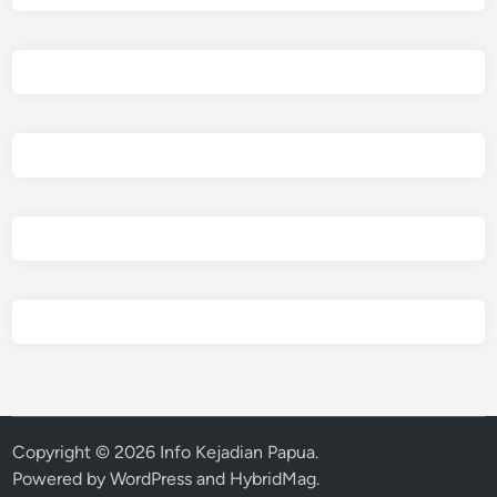
Copyright © 2026
Info Kejadian Papua
.
Powered by
WordPress
and
HybridMag
.