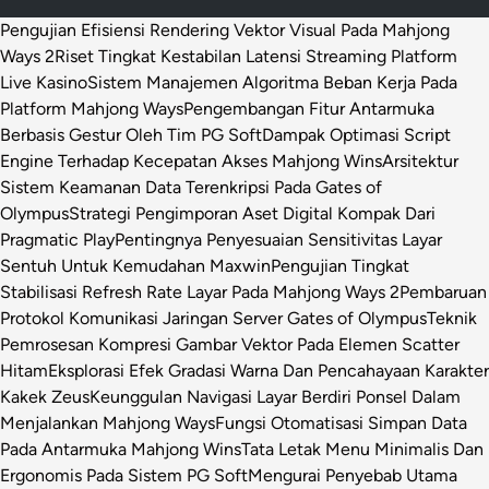
Pengujian Efisiensi Rendering Vektor Visual Pada Mahjong
Ways 2
Riset Tingkat Kestabilan Latensi Streaming Platform
Live Kasino
Sistem Manajemen Algoritma Beban Kerja Pada
Platform Mahjong Ways
Pengembangan Fitur Antarmuka
Berbasis Gestur Oleh Tim PG Soft
Dampak Optimasi Script
Engine Terhadap Kecepatan Akses Mahjong Wins
Arsitektur
Sistem Keamanan Data Terenkripsi Pada Gates of
Olympus
Strategi Pengimporan Aset Digital Kompak Dari
Pragmatic Play
Pentingnya Penyesuaian Sensitivitas Layar
Sentuh Untuk Kemudahan Maxwin
Pengujian Tingkat
Stabilisasi Refresh Rate Layar Pada Mahjong Ways 2
Pembaruan
Protokol Komunikasi Jaringan Server Gates of Olympus
Teknik
Pemrosesan Kompresi Gambar Vektor Pada Elemen Scatter
Hitam
Eksplorasi Efek Gradasi Warna Dan Pencahayaan Karakter
Kakek Zeus
Keunggulan Navigasi Layar Berdiri Ponsel Dalam
Menjalankan Mahjong Ways
Fungsi Otomatisasi Simpan Data
Pada Antarmuka Mahjong Wins
Tata Letak Menu Minimalis Dan
Ergonomis Pada Sistem PG Soft
Mengurai Penyebab Utama