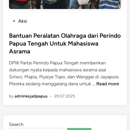
P
Aksi
o
s
Bantuan Peralatan Olahraga dari Perindo
t
Papua Tengah Untuk Mahasiswa
e
Asrama
d
i
DPW Partai Perindo Papua Tengah memberikan
n
dukungan nyata kepada mahasiswa asrama asal
Siriwo, Mapia, Piyaiye Topo, dan Wanggar di Jayapura.
B
Mereka sedang menggalang dana untuk …
Read more
a
by
adminkejadipapua
•
29.07.2025
n
t
u
a
Search
n