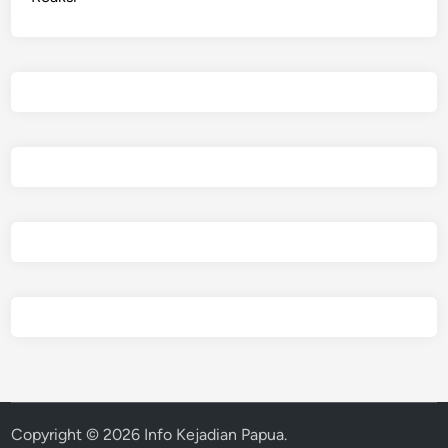
a
m
a
Copyright © 2026
Info Kejadian Papua
.