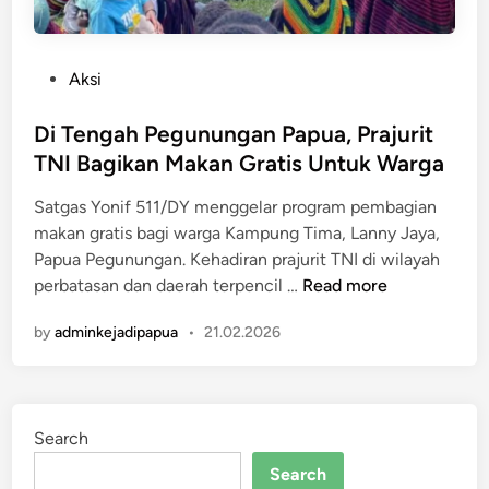
P
Aksi
o
s
Di Tengah Pegunungan Papua, Prajurit
t
TNI Bagikan Makan Gratis Untuk Warga
e
Satgas Yonif 511/DY menggelar program pembagian
d
makan gratis bagi warga Kampung Tima, Lanny Jaya,
i
Papua Pegunungan. Kehadiran prajurit TNI di wilayah
n
D
perbatasan dan daerah terpencil …
Read more
i
by
adminkejadipapua
•
21.02.2026
T
e
n
g
Search
a
h
Search