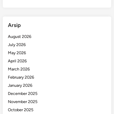
j
u
r
i
Arsip
t
T
August 2026
N
July 2026
I
B
May 2026
a
April 2026
g
March 2026
i
k
February 2026
a
January 2026
n
December 2025
M
a
November 2025
k
October 2025
a