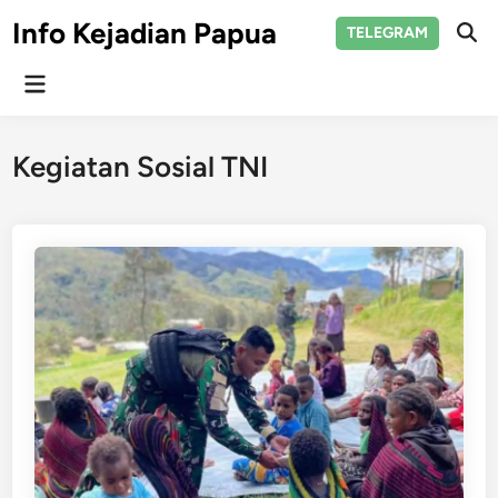
Skip
Info Kejadian Papua
TELEGRAM
to
Ope
Sear
content
Main
Menu
Kegiatan Sosial TNI