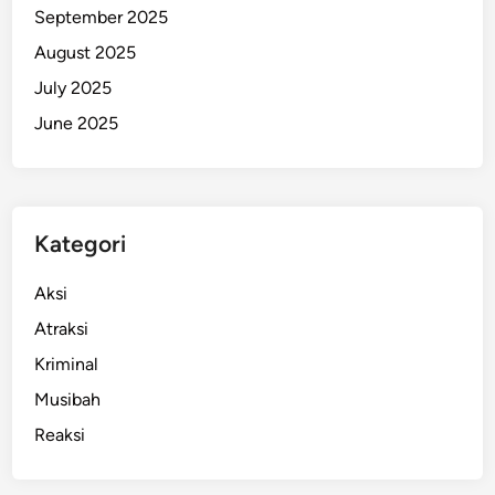
September 2025
n
G
August 2025
r
July 2025
a
June 2025
t
i
s
U
n
Kategori
t
u
Aksi
k
Atraksi
W
Kriminal
a
r
Musibah
g
Reaksi
a