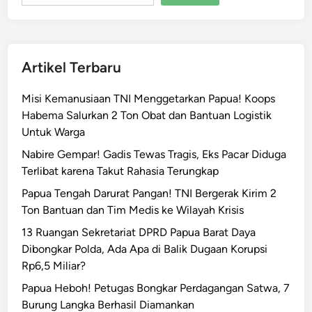
P
e
g
u
Artikel Terbaru
n
u
Misi Kemanusiaan TNI Menggetarkan Papua! Koops
n
Habema Salurkan 2 Ton Obat dan Bantuan Logistik
g
Untuk Warga
a
n
Nabire Gempar! Gadis Tewas Tragis, Eks Pacar Diduga
P
Terlibat karena Takut Rahasia Terungkap
a
Papua Tengah Darurat Pangan! TNI Bergerak Kirim 2
p
Ton Bantuan dan Tim Medis ke Wilayah Krisis
u
13 Ruangan Sekretariat DPRD Papua Barat Daya
a
Dibongkar Polda, Ada Apa di Balik Dugaan Korupsi
,
Rp6,5 Miliar?
P
r
Papua Heboh! Petugas Bongkar Perdagangan Satwa, 7
a
Burung Langka Berhasil Diamankan