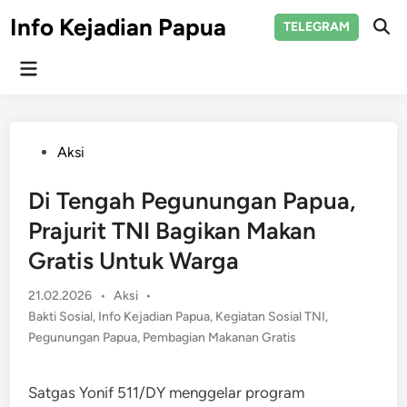
Skip
Info Kejadian Papua
TELEGRAM
to
Ope
Sear
content
Main
Menu
Posted
Aksi
in
Di Tengah Pegunungan Papua,
Prajurit TNI Bagikan Makan
Gratis Untuk Warga
Posted
21.02.2026
•
Aksi
•
in
Bakti Sosial
,
Info Kejadian Papua
,
Kegiatan Sosial TNI
,
Pegunungan Papua
,
Pembagian Makanan Gratis
Satgas Yonif 511/DY menggelar program