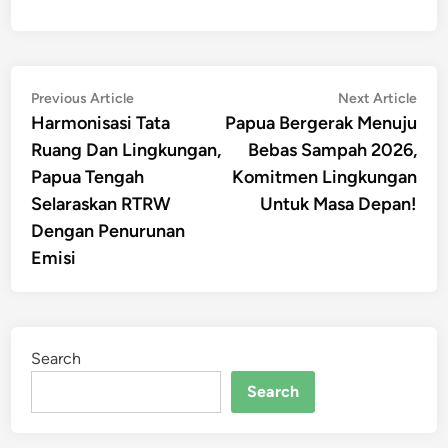
Post
Previous
Nex
Previous Article
Next Article
article:
artic
Harmonisasi Tata
Papua Bergerak Menuju
navigation
Ruang Dan Lingkungan,
Bebas Sampah 2026,
Papua Tengah
Komitmen Lingkungan
Selaraskan RTRW
Untuk Masa Depan!
Dengan Penurunan
Emisi
Search
Search