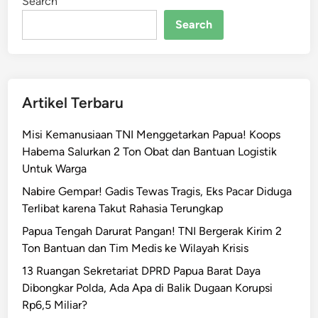
Search
R
e
Search
s
m
i
H
Artikel Terbaru
e
n
Misi Kemanusiaan TNI Menggetarkan Papua! Koops
t
Habema Salurkan 2 Ton Obat dan Bantuan Logistik
i
Untuk Warga
k
a
Nabire Gempar! Gadis Tewas Tragis, Eks Pacar Diduga
n
Terlibat karena Takut Rahasia Terungkap
T
Papua Tengah Darurat Pangan! TNI Bergerak Kirim 2
a
Ton Bantuan dan Tim Medis ke Wilayah Krisis
m
13 Ruangan Sekretariat DPRD Papua Barat Daya
b
Dibongkar Polda, Ada Apa di Balik Dugaan Korupsi
a
Rp6,5 Miliar?
n