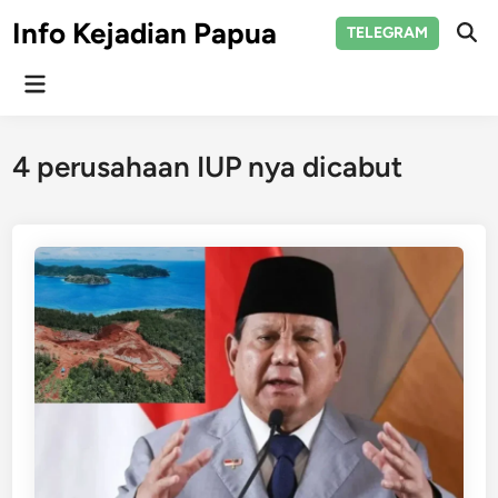
Skip
Info Kejadian Papua
TELEGRAM
to
Ope
Sear
content
Main
Menu
4 perusahaan IUP nya dicabut