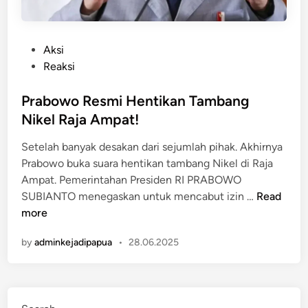
P
Aksi
o
Reaksi
s
t
Prabowo Resmi Hentikan Tambang
e
Nikel Raja Ampat!
d
Setelah banyak desakan dari sejumlah pihak. Akhirnya
i
Prabowo buka suara hentikan tambang Nikel di Raja
n
Ampat. Pemerintahan Presiden RI PRABOWO
P
SUBIANTO menegaskan untuk mencabut izin …
Read
r
more
a
by
adminkejadipapua
•
28.06.2025
b
o
w
o