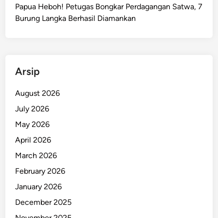
g
Papua Heboh! Petugas Bongkar Perdagangan Satwa, 7
N
Burung Langka Berhasil Diamankan
i
k
e
l
Arsip
R
a
August 2026
j
July 2026
a
A
May 2026
m
April 2026
p
March 2026
a
t
February 2026
!
January 2026
December 2025
November 2025