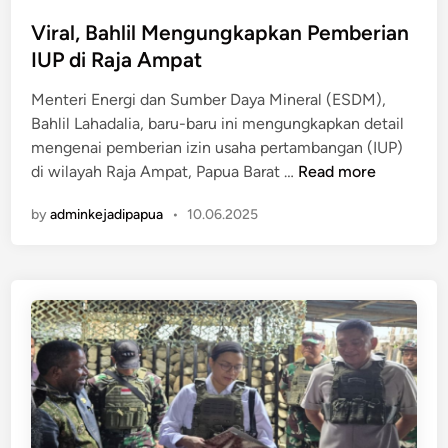
o
i
e
s
Viral, Bahlil Mengungkapkan Pemberian
s
g
t
IUP di Raja Ampat
d
a
e
i
r
Menteri Energi dan Sumber Daya Mineral (ESDM),
d
P
a
Bahlil Lahadalia, baru-baru ini mengungkapkan detail
i
a
R
mengenai pemberian izin usaha pertambangan (IUP)
n
p
p
V
di wilayah Raja Ampat, Papua Barat …
Read more
u
1
i
a
,
by
adminkejadipapua
•
10.06.2025
r
U
2
a
n
T
l
t
r
,
u
i
B
k
l
a
A
i
h
n
u
l
a
n
i
k
!
l
P