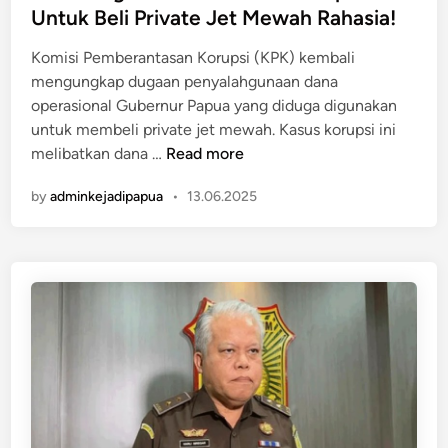
a
t
Untuk Beli Private Jet Mewah Rahasia!
i
b
e
a
u
Komisi Pemberantasan Korupsi (KPK) kembali
d
n
t
mengungkap dugaan penyalahgunaan dana
i
u
!
operasional Gubernur Papua yang diduga digunakan
n
s
untuk membeli private jet mewah. Kasus korupsi ini
M
K
melibatkan dana …
Read more
e
P
n
by
adminkejadipapua
•
13.06.2025
K
j
B
u
o
a
n
l
g
G
k
a
a
n
r
j
D
a
a
U
n