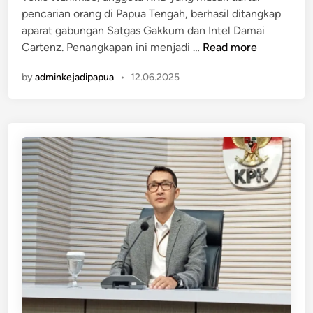
g
h
n
pencarian orang di Papua Tengah, berhasil ditangkap
a
R
aparat gabungan Satgas Gakkum dan Intel Damai
a
a
Y
Cartenz. Penangkapan ini menjadi …
Read more
n
h
e
P
a
by
adminkejadipapua
•
12.06.2025
k
i
s
i
d
i
s
a
a
W
n
!
a
a
n
T
i
a
m
m
b
b
o
a
,
n
A
g
n
N
g
i