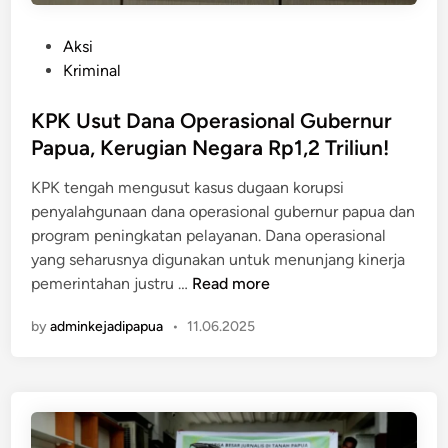
g
k
o
e
P
Aksi
t
l
o
Kriminal
a
d
s
K
i
t
KPK Usut Dana Operasional Gubernur
K
R
e
Papua, Kerugian Negara Rp1,2 Triliun!
B
a
d
P
j
KPK tengah mengusut kasus dugaan korupsi
i
e
a
penyalahgunaan dana operasional gubernur papua dan
n
m
A
program peningkatan pelayanan. Dana operasional
b
m
yang seharusnya digunakan untuk menunjang kinerja
a
p
K
pemerintahan justru …
Read more
k
a
P
a
t
by
adminkejadipapua
•
11.06.2025
K
r
U
C
s
a
u
m
t
p