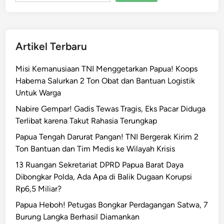
S
a
i
k
n
a
y
Artikel Terbaru
n
a
C
l
Misi Kemanusiaan TNI Menggetarkan Papua! Koops
o
P
Habema Salurkan 2 Ton Obat dan Bantuan Logistik
v
e
Untuk Warga
i
r
d
Nabire Gempar! Gadis Tewas Tragis, Eks Pacar Diduga
u
-
Terlibat karena Takut Rahasia Terungkap
b
1
a
Papua Tengah Darurat Pangan! TNI Bergerak Kirim 2
9
h
Ton Bantuan dan Tim Medis ke Wilayah Krisis
A
a
13 Ruangan Sekretariat DPRD Papua Barat Daya
s
n
Dibongkar Polda, Ada Apa di Balik Dugaan Korupsi
i
B
Rp6,5 Miliar?
a
e
,
Papua Heboh! Petugas Bongkar Perdagangan Satwa, 7
s
D
Burung Langka Berhasil Diamankan
a