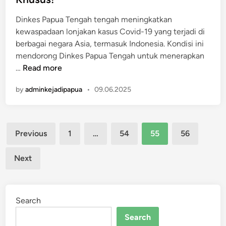
i
r
n
Dinkes Papua Tengah tengah meningkatkan
a
kewaspadaan lonjakan kasus Covid-19 yang terjadi di
j
berbagai negara Asia, termasuk Indonesia. Kondisi ini
u
mendorong Dinkes Papua Tengah untuk menerapkan
r
A
…
Read more
i
n
t
by
adminkejadipapua
•
09.06.2025
t
T
i
N
s
I
Posts
i
d
Previous
1
…
54
55
56
p
i
pagination
a
P
Next
s
a
i
p
L
u
Search
o
a
n
,
Search
j