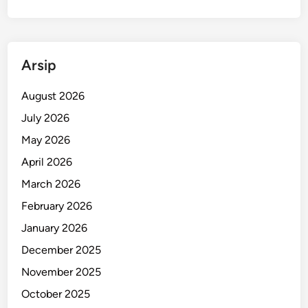
i
r
n
?
k
e
Arsip
s
P
August 2026
a
July 2026
p
u
May 2026
a
April 2026
T
March 2026
e
n
February 2026
g
January 2026
a
December 2025
h
S
November 2025
i
October 2025
a