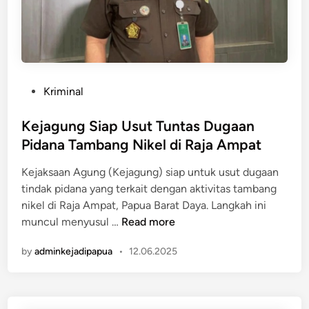
n
a
t
G
u
u
k
b
B
e
i
P
Kriminal
r
a
o
n
y
s
Kejagung Siap Usut Tuntas Dugaan
u
a
t
Pidana Tambang Nikel di Raja Ampat
r
i
e
P
K
Kejaksaan Agung (Kejagung) siap untuk usut dugaan
d
a
K
tindak pidana yang terkait dengan aktivitas tambang
i
p
B
nikel di Raja Ampat, Papua Barat Daya. Langkah ini
n
u
P
K
muncul menyusul …
Read more
a
a
e
U
p
by
adminkejadipapua
•
12.06.2025
j
n
u
a
t
a
g
u
u