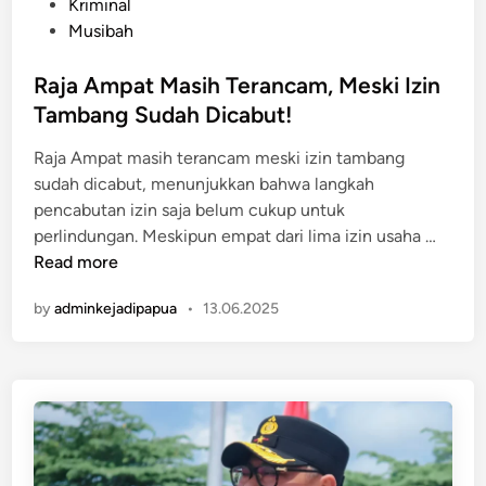
P
Kriminal
o
Musibah
s
t
Raja Ampat Masih Terancam, Meski Izin
e
Tambang Sudah Dicabut!
d
Raja Ampat masih terancam meski izin tambang
i
sudah dicabut, menunjukkan bahwa langkah
n
pencabutan izin saja belum cukup untuk
R
perlindungan. Meskipun empat dari lima izin usaha …
a
Read more
j
by
adminkejadipapua
•
13.06.2025
a
A
m
p
a
t
M