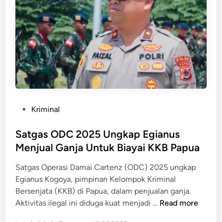
a
s
i
h
T
e
r
a
n
P
Kriminal
c
o
a
s
Satgas ODC 2025 Ungkap Egianus
m
t
Menjual Ganja Untuk Biayai KKB Papua
,
e
M
Satgas Operasi Damai Cartenz (ODC) 2025 ungkap
d
e
Egianus Kogoya, pimpinan Kelompok Kriminal
i
s
Bersenjata (KKB) di Papua, dalam penjualan ganja.
n
k
S
Aktivitas ilegal ini diduga kuat menjadi …
Read more
i
a
I