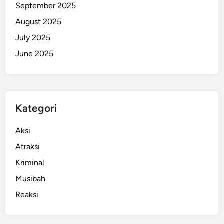
September 2025
p
k
August 2025
a
July 2025
n
June 2025
S
t
r
a
t
Kategori
e
g
Aksi
i
Atraksi
K
Kriminal
h
u
Musibah
s
Reaksi
u
s
!