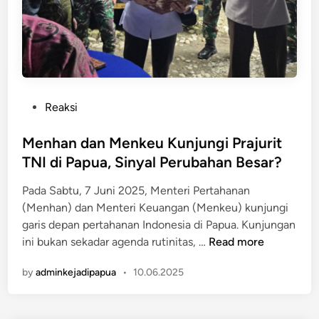
M
a
e
n
n
t
g
i
u
A
n
s
P
Reaksi
g
u
o
k
h
s
Menhan dan Menkeu Kunjungi Prajurit
a
a
t
TNI di Papua, Sinyal Perubahan Besar?
p
n
e
k
d
Pada Sabtu, 7 Juni 2025, Menteri Pertahanan
d
a
a
(Menhan) dan Menteri Keuangan (Menkeu) kunjungi
i
n
n
garis depan pertahanan Indonesia di Papua. Kunjungan
n
P
S
M
ini bukan sekadar agenda rutinitas, …
Read more
e
a
e
m
n
by
adminkejadipapua
•
10.06.2025
n
b
t
h
e
r
a
r