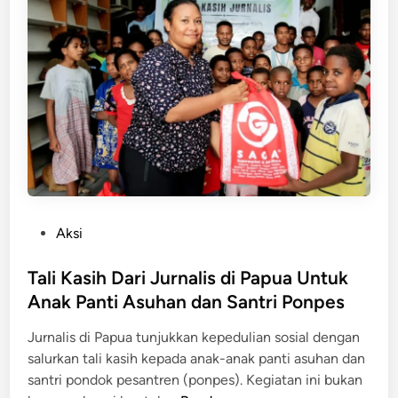
D
P
a
a
n
p
a
u
O
a
p
T
e
e
r
n
a
g
s
a
i
h
P
Aksi
o
,
o
n
B
s
Tali Kasih Dari Jurnalis di Papua Untuk
a
e
t
Anak Panti Asuhan dan Santri Ponpes
l
r
e
G
h
Jurnalis di Papua tunjukkan kepedulian sosial dengan
d
u
a
salurkan tali kasih kepada anak-anak panti asuhan dan
i
b
s
santri pondok pesantren (ponpes). Kegiatan ini bukan
n
e
i