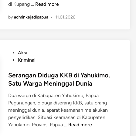
M
di Kupang …
Read more
i
by
adminkejadipapua
•
11.01.2026
r
i
s
!
P
P
Aksi
r
o
Kriminal
a
s
j
t
Serangan Diduga KKB di Yahukimo,
u
e
Satu Warga Meninggal Dunia
r
d
i
Dua warga di Kabupaten Yahukimo, Papua
i
t
Pegunungan, diduga diserang KKB, satu orang
n
T
meninggal dunia, aparat keamanan melakukan
N
penyelidikan. Situasi keamanan di Kabupaten
I
S
Yahukimo, Provinsi Papua …
Read more
N
e
T