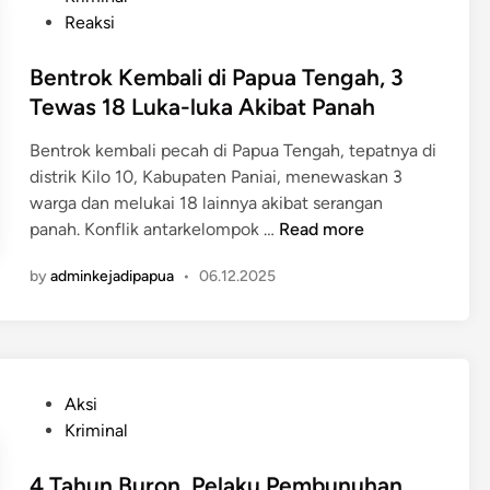
r
h
s
Reaksi
Y
!
u
t
a
K
k
e
Bentrok Kembali di Papua Tengah, 3
h
i
i
d
Tewas 18 Luka-luka Akibat Panah
u
s
m
i
k
a
o
Bentrok kembali pecah di Papua Tengah, tepatnya di
n
i
h
,
distrik Kilo 10, Kabupaten Paniai, menewaskan 3
m
M
S
warga dan melukai 18 lainnya akibat serangan
o
e
e
B
panah. Konflik antarkelompok …
Read more
n
n
e
g
j
by
adminkejadipapua
•
06.12.2025
n
e
a
t
r
t
r
i
a
o
k
d
k
a
P
Aksi
a
K
n
o
Kriminal
n
e
A
s
U
m
R
t
4 Tahun Buron, Pelaku Pembunuhan
a