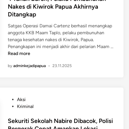
b
T
e
Nakes di Kiwirok Papua Akhirnya
n
a
D
d
g
Ditangkap
l
i
i
T
i
b
n
Satgas Operasi Damai Cartenz berhasil menangkap
u
d
u
anggota KKB Maam Taplo, pelaku pembunuhan
n
i
n
tenaga kesehatan nakes di Kiwirok, Papua.
a
P
u
4
Penangkapan ini menjadi akhir dari pelarian Maam …
i
a
h
T
Read more
p
M
a
u
a
by
adminkejadipapua
•
23.11.2025
h
a
j
u
T
i
n
e
k
B
n
a
u
g
P
Aksi
n
r
a
o
Kriminal
d
o
h
s
i
n
,
t
Sekuriti Sekolah Nabire Dibacok, Polisi
M
,
3
e
Bergerak Cepat Amankan Lokasi
a