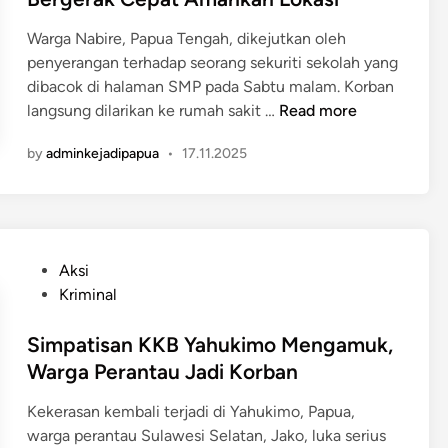
P
T
d
n
e
e
Warga Nabire, Papua Tengah, dikejutkan oleh
i
o
l
w
penyerangan terhadap seorang sekuriti sekolah yang
n
k
a
a
dibacok di halaman SMP pada Sabtu malam. Korban
w
k
s
S
langsung dilarikan ke rumah sakit …
Read more
a
u
1
e
r
P
8
by
adminkejadipapua
•
17.11.2025
k
i
e
L
u
,
m
u
r
J
b
k
i
a
u
a
t
s
n
P
Aksi
-
i
a
u
o
Kriminal
l
S
d
h
s
u
e
D
a
t
Simpatisan KKB Yahukimo Mengamuk,
k
k
i
n
e
Warga Perantau Jadi Korban
a
o
s
N
d
A
l
i
a
Kekerasan kembali terjadi di Yahukimo, Papua,
i
k
a
m
k
warga perantau Sulawesi Selatan, Jako, luka serius
n
i
h