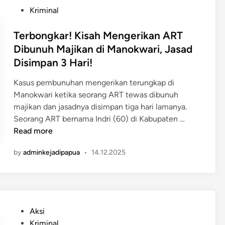
n
a
e
a
P
Kriminal
i
i
n
n
o
n
T
a
G
s
Terbongkar! Kisah Mengerikan ART
g
i
z
u
t
Dibunuh Majikan di Manokwari, Jasad
g
g
a
r
e
Disimpan 3 Hari!​
a
a
h
u
d
l
M
M
i
Kasus pembunuhan mengerikan terungkap di
D
a
e
n
Manokwari ketika seorang ART tewas dibunuh
u
r
l
majikan dan jasadnya disimpan tiga hari lamanya.
n
k
a
T
Seorang ART bernama Indri (60) di Kabupaten …
i
a
n
e
Read more
a
s
i
r
O
W
by
adminkejadipapua
•
14.12.2025
b
P
a
o
M
m
n
d
e
g
i
a
k
Y
P
Aksi
d
a
a
o
Kriminal
i