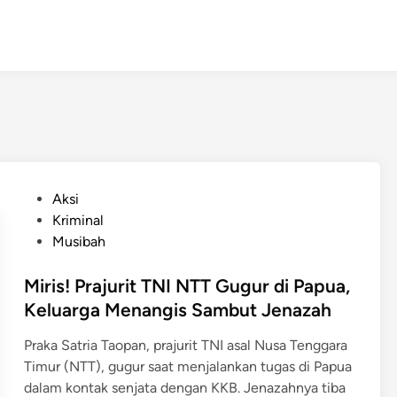
P
Aksi
o
Kriminal
s
Musibah
t
e
Miris! Prajurit TNI NTT Gugur di Papua,
d
Keluarga Menangis Sambut Jenazah
i
Praka Satria Taopan, prajurit TNI asal Nusa Tenggara
n
Timur (NTT), gugur saat menjalankan tugas di Papua
dalam kontak senjata dengan KKB. Jenazahnya tiba