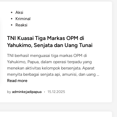
a
g
h
r
k
u
P
Aksi
g
a
k
o
Kriminal
a
p
i
s
Reaksi
M
!
m
t
e
P
o
e
TNI Kuasai Tiga Markas OPM di
n
e
,
d
Yahukimo, Senjata dan Uang Tunai
a
l
S
i
n
a
a
TNI berhasil menguasai tiga markas OPM di
n
g
k
t
Yahukimo, Papua, dalam operasi terpadu yang
i
u
u
menekan aktivitas kelompok bersenjata. Aparat
s
P
W
T
menyita berbagai senjata api, amunisi, dan uang …
S
e
a
N
Read more
a
m
r
I
m
b
by
adminkejadipapua
•
15.12.2025
g
K
b
u
a
u
u
n
M
a
t
u
e
s
J
h