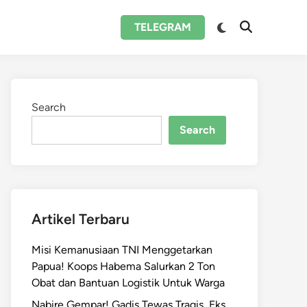
Switch
TELEGRAM
Open
to
Search
dark
mode
Search
Search
Artikel Terbaru
Misi Kemanusiaan TNI Menggetarkan
Papua! Koops Habema Salurkan 2 Ton
Obat dan Bantuan Logistik Untuk Warga
Nabire Gempar! Gadis Tewas Tragis, Eks