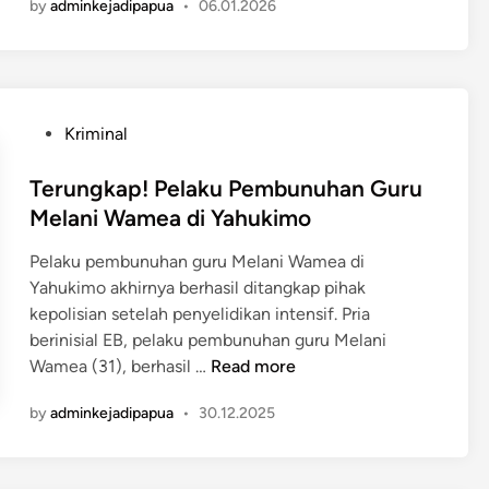
by
adminkejadipapua
•
06.01.2026
r
T
a
G
n
u
g
g
a
u
P
Kriminal
n
r
o
D
d
s
Terungkap! Pelaku Pembunuhan Guru
i
i
t
Melani Wamea di Yahukimo
d
P
e
u
a
Pelaku pembunuhan guru Melani Wamea di
d
g
p
Yahukimo akhirnya berhasil ditangkap pihak
i
a
u
kepolisian setelah penyelidikan intensif. Pria
n
K
a
berinisial EB, pelaku pembunuhan guru Melani
K
,
T
Wamea (31), berhasil …
Read more
B
K
e
d
by
adminkejadipapua
•
30.12.2025
e
r
i
l
u
Y
u
n
a