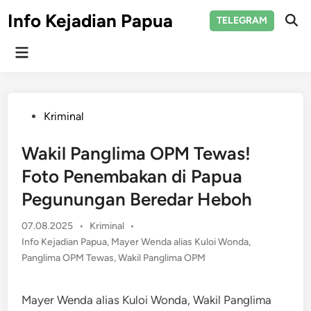
Skip
Info Kejadian Papua
TELEGRAM
to
Ope
Sear
content
Main
Menu
Posted
Kriminal
in
Wakil Panglima OPM Tewas!
Foto Penembakan di Papua
Pegunungan Beredar Heboh
Posted
07.08.2025
•
Kriminal
•
in
Info Kejadian Papua
,
Mayer Wenda alias Kuloi Wonda
,
Panglima OPM Tewas
,
Wakil Panglima OPM
Mayer Wenda alias Kuloi Wonda, Wakil Panglima