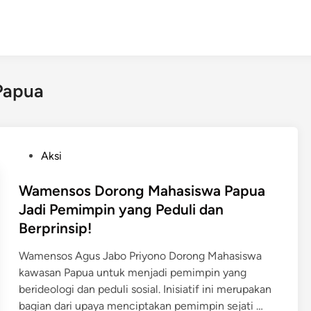
Papua
P
Aksi
o
s
Wamensos Dorong Mahasiswa Papua
t
Jadi Pemimpin yang Peduli dan
e
Berprinsip!
d
i
Wamensos Agus Jabo Priyono Dorong Mahasiswa
n
kawasan Papua untuk menjadi pemimpin yang
berideologi dan peduli sosial. Inisiatif ini merupakan
W
bagian dari upaya menciptakan pemimpin sejati …