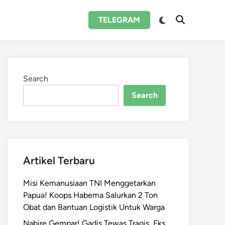
Switch
TELEGRAM
Open
to
Search
dark
mode
Search
Search
Artikel Terbaru
Misi Kemanusiaan TNI Menggetarkan
Papua! Koops Habema Salurkan 2 Ton
Obat dan Bantuan Logistik Untuk Warga
Nabire Gempar! Gadis Tewas Tragis, Eks