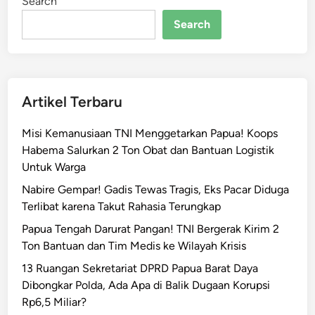
Search
l
r
Search
i
A
j
a
Artikel Terbaru
k
A
Misi Kemanusiaan TNI Menggetarkan Papua! Koops
p
Habema Salurkan 2 Ton Obat dan Bantuan Logistik
a
Untuk Warga
r
a
Nabire Gempar! Gadis Tewas Tragis, Eks Pacar Diduga
t
Terlibat karena Takut Rahasia Terungkap
d
Papua Tengah Darurat Pangan! TNI Bergerak Kirim 2
a
Ton Bantuan dan Tim Medis ke Wilayah Krisis
n
13 Ruangan Sekretariat DPRD Papua Barat Daya
M
Dibongkar Polda, Ada Apa di Balik Dugaan Korupsi
a
Rp6,5 Miliar?
s