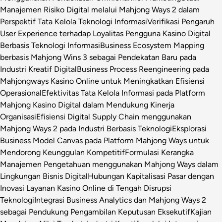
Manajemen Risiko Digital melalui Mahjong Ways 2 dalam
Perspektif Tata Kelola Teknologi Informasi
Verifikasi Pengaruh
User Experience terhadap Loyalitas Pengguna Kasino Digital
Berbasis Teknologi Informasi
Business Ecosystem Mapping
berbasis Mahjong Wins 3 sebagai Pendekatan Baru pada
Industri Kreatif Digital
Business Process Reengineering pada
Mahjongways Kasino Online untuk Meningkatkan Efisiensi
Operasional
Efektivitas Tata Kelola Informasi pada Platform
Mahjong Kasino Digital dalam Mendukung Kinerja
Organisasi
Efisiensi Digital Supply Chain menggunakan
Mahjong Ways 2 pada Industri Berbasis Teknologi
Eksplorasi
Business Model Canvas pada Platform Mahjong Ways untuk
Mendorong Keunggulan Kompetitif
Formulasi Kerangka
Manajemen Pengetahuan menggunakan Mahjong Ways dalam
Lingkungan Bisnis Digital
Hubungan Kapitalisasi Pasar dengan
Inovasi Layanan Kasino Online di Tengah Disrupsi
Teknologi
Integrasi Business Analytics dan Mahjong Ways 2
sebagai Pendukung Pengambilan Keputusan Eksekutif
Kajian