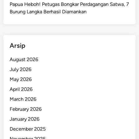
y
Papua Heboh! Petugas Bongkar Perdagangan Satwa, 7
a
Burung Langka Berhasil Diamankan
r
a
k
a
Arsip
t
B
August 2026
e
July 2026
r
s
May 2026
i
April 2026
n
March 2026
e
r
February 2026
g
January 2026
i
December 2025
U
n
November 2025