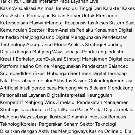
Tarik Fitur Diskusi Interaktif Pada Layanan Live
Kasino
Visualisasi Animasi Beresolusi Tinggi Dari Karakter Kakek
Zeus
Sistem Pembagian Beban Server Untuk Menjamin
Ketersediaan Maxwin
Menguji Responsivitas Akses Sistem Saat
Kemunculan Scatter Hitam
Analisis Perilaku Konsumen Digital
terhadap Mahjong Kasino Digital Menggunakan Pendekatan
Technology Acceptance Model
Analisis Strategi Branding
Digital dengan Mahjong Ways sebagai Pendukung Industri
Kreatif Berkelanjutan
Evaluasi Strategi Manajemen Digital pada
Platform Kasino Online Menggunakan Pendekatan Balanced
Scorecard
Identifikasi Hubungan Sentimen Digital terhadap
Nilai Perusahaan melalui Aktivitas Kasino Online
Implementasi
Artificial Intelligence pada Mahjong Wins 3 dalam Mendukung
Personalisasi Layanan Digital
Interpretasi Keunggulan
Kompetitif Mahjong Wins 3 melalui Pendekatan Manajemen
Strategis pada Industri Digital
Kajian Pasar Modal Digital melalui
Mahjong Ways sebagai Ilustrasi Dinamika Investasi Berbasis
Teknologi
Korelasi Pergerakan Saham Sektor Teknologi
Dikaitkan dengan Aktivitas Mahjongways Kasino Online di Era