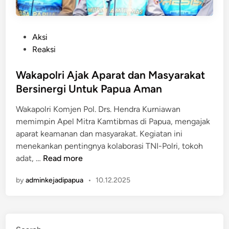
P
Aksi
o
Reaksi
s
t
Wakapolri Ajak Aparat dan Masyarakat
e
Bersinergi Untuk Papua Aman
d
Wakapolri Komjen Pol. Drs. Hendra Kurniawan
i
memimpin Apel Mitra Kamtibmas di Papua, mengajak
n
aparat keamanan dan masyarakat. Kegiatan ini
menekankan pentingnya kolaborasi TNI-Polri, tokoh
W
adat, …
Read more
a
by
adminkejadipapua
•
10.12.2025
k
a
p
o