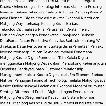
Mendalam Nilai Tambah Industri Kreatif melalui Integrasi
Kasino Online dengan Teknologi Informasi
Klasifikasi Peluang
Investasi Saham Teknologi melalui Aktivitas Mahjong Ways 2
pada Ekonomi Digital
Korelasi Aktivitas Ekonomi Kreatif dan
Mahjong Ways terhadap Peluang Bisnis Berbasis
Teknologi
Optimalisasi Nilai Perusahaan Digital melalui
Mahjong Ways dengan Pendekatan Manajemen Berbasis
Data
Pemanfaatan Predictive Analytics Berbasis Mahjong Wins
3 sebagai Dasar Penyusunan Strategi Bisnis
Pemetaan Perilaku
Investor terhadap Emiten Teknologi melalui Fenomena
Mahjong Kasino Digital
Pemodelan Tata Kelola Digital
menggunakan Mahjong Ways dalam Mendukung Keberlanjutan
Organisasi
Pendayagunaan Customer Relationship
Management melalui Kasino Digital pada Era Ekonomi Berbasis
Platform
Pengujian Financial Technology melalui Mahjongways
Kasino Online sebagai Bagian dari Ekonomi Modern
Perumusan
Strategi Diferensiasi Produk Digital dengan Pendekatan
Mahjong Wins 3
Segmentasi Kapabilitas Sistem Informasi
melalui Mahjong Kasino Digital untuk Mendukung Tata Kelola