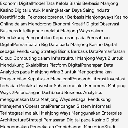
Ekonomi Digital
Model Tata Kelola Bisnis Berbasis Mahjong
Kasino Digital untuk Meningkatkan Daya Saing Industri
Kreatif
Model Teknososiopreneur Berbasis Mahjongways Kasino
Online dalam Mendorong Ekonomi Kreatif Digital
Observasi
Business Intelligence melalui Mahjong Ways dalam
Mendukung Pengambilan Keputusan pada Perusahaan
Digital
Pemanfaatan Big Data pada Mahjong Kasino Digital
sebagai Pendukung Strategi Bisnis Berbasis Data
Pemanfaatan
Cloud Computing dalam Infrastruktur Mahjong Ways 2 untuk
Mendukung Skalabilitas Platform Digital
Penerapan Data
Analytics pada Mahjong Wins 3 untuk Mengoptimalkan
Pengambilan Keputusan Manajerial
Pengaruh Literasi Investasi
terhadap Perilaku Investor Saham melalui Fenomena Mahjong
Ways 2
Perancangan Dashboard Business Analytics
menggunakan Data Mahjong Ways sebagai Pendukung
Manajemen Operasional
Perancangan Sistem Informasi
Terintegrasi melalui Mahjong Ways Menggunakan Enterprise
Architecture
Strategi Pemasaran Digital pada Kasino Digital
Menggunakan Pendekatan Omnichannel Marketing
Studi