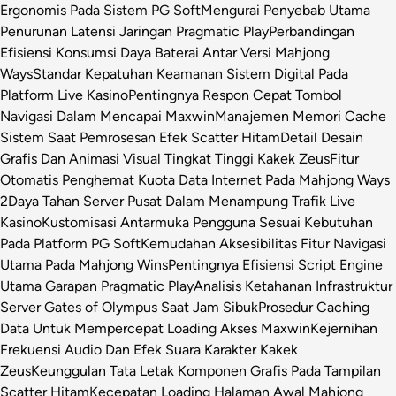
Ergonomis Pada Sistem PG Soft
Mengurai Penyebab Utama
Penurunan Latensi Jaringan Pragmatic Play
Perbandingan
Efisiensi Konsumsi Daya Baterai Antar Versi Mahjong
Ways
Standar Kepatuhan Keamanan Sistem Digital Pada
Platform Live Kasino
Pentingnya Respon Cepat Tombol
Navigasi Dalam Mencapai Maxwin
Manajemen Memori Cache
Sistem Saat Pemrosesan Efek Scatter Hitam
Detail Desain
Grafis Dan Animasi Visual Tingkat Tinggi Kakek Zeus
Fitur
Otomatis Penghemat Kuota Data Internet Pada Mahjong Ways
2
Daya Tahan Server Pusat Dalam Menampung Trafik Live
Kasino
Kustomisasi Antarmuka Pengguna Sesuai Kebutuhan
Pada Platform PG Soft
Kemudahan Aksesibilitas Fitur Navigasi
Utama Pada Mahjong Wins
Pentingnya Efisiensi Script Engine
Utama Garapan Pragmatic Play
Analisis Ketahanan Infrastruktur
Server Gates of Olympus Saat Jam Sibuk
Prosedur Caching
Data Untuk Mempercepat Loading Akses Maxwin
Kejernihan
Frekuensi Audio Dan Efek Suara Karakter Kakek
Zeus
Keunggulan Tata Letak Komponen Grafis Pada Tampilan
Scatter Hitam
Kecepatan Loading Halaman Awal Mahjong