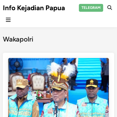
Skip
Info Kejadian Papua
TELEGRAM
to
Ope
Sear
content
Main
Menu
Wakapolri