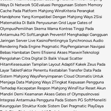
Ways Di Network 5G
Evaluasi Penggunaan Sistem Memory
Cache Pada Platform Mahjong Wins
Kriteria Perangkat
Handphone Yang Kompatibel Dengan Mahjong Ways 2
Sisi
Matematika Di Balik Penyusunan Grid Layar Gates of
Olympus
Pemilihan Skema Warna Kontras Tinggi Pada
Antarmuka PG Soft
Langkah Preventif Menghadapi Gangguan
Jaringan Server Live Kasino
Pentingnya Synchronous Audio
Rendering Pada Engine Pragmatic Play
Pengalaman Navigasi
Bebas Hambatan Demi Efisiensi Akses Maxwin
Teknologi
Pengolahan Citra Digital Di Balik Visual Scatter
Hitam
Kesesuaian Tampilan Layout Adaptif Kakek Zeus Pada
Layar Tablet
Faktor Penentu Kestabilan Transfer Data Pada
Sistem Mahjong Ways
Penyimpanan Cloud Otomatis Untuk
Menjaga Data Mahjong Ways 2
Tingkat Kepuasan Pengguna
Terhadap Kecepatan Respon Mahjong Wins
Fitur Reset Akun
Mandiri Demi Keamanan Akses Gates of Olympus
Inovasi
Integrasi Antarmuka Pengguna Pada Sistem PG Soft
Meneliti
Keunggulan Struktur Kode Sistem Dari Pragmatic Play
Daya