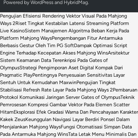
Powered by
WordPress
and
HybridMag
.
Pengujian Efisiensi Rendering Vektor Visual Pada Mahjong
Ways 2
Riset Tingkat Kestabilan Latensi Streaming Platform
Live Kasino
Sistem Manajemen Algoritma Beban Kerja Pada
Platform Mahjong Ways
Pengembangan Fitur Antarmuka
Berbasis Gestur Oleh Tim PG Soft
Dampak Optimasi Script
Engine Terhadap Kecepatan Akses Mahjong Wins
Arsitektur
Sistem Keamanan Data Terenkripsi Pada Gates of
Olympus
Strategi Pengimporan Aset Digital Kompak Dari
Pragmatic Play
Pentingnya Penyesuaian Sensitivitas Layar
Sentuh Untuk Kemudahan Maxwin
Pengujian Tingkat
Stabilisasi Refresh Rate Layar Pada Mahjong Ways 2
Pembaruan
Protokol Komunikasi Jaringan Server Gates of Olympus
Teknik
Pemrosesan Kompresi Gambar Vektor Pada Elemen Scatter
Hitam
Eksplorasi Efek Gradasi Warna Dan Pencahayaan Karakter
Kakek Zeus
Keunggulan Navigasi Layar Berdiri Ponsel Dalam
Menjalankan Mahjong Ways
Fungsi Otomatisasi Simpan Data
Pada Antarmuka Mahjong Wins
Tata Letak Menu Minimalis Dan