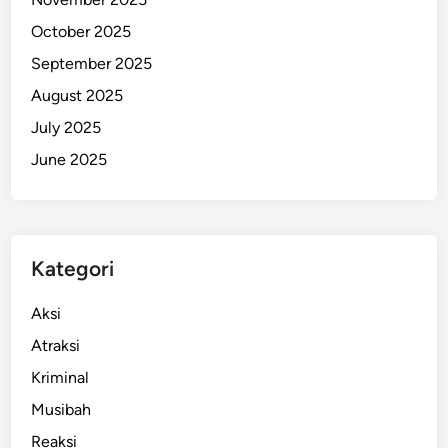
t
October 2025
u
September 2025
k
P
August 2025
a
July 2025
p
June 2025
u
a
A
m
a
Kategori
n
Aksi
Atraksi
Kriminal
Musibah
Reaksi