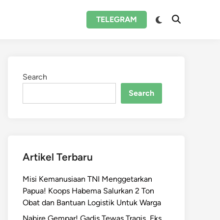
Switch
TELEGRAM
Open
to
Search
dark
mode
Search
Search
Artikel Terbaru
Misi Kemanusiaan TNI Menggetarkan
Papua! Koops Habema Salurkan 2 Ton
Obat dan Bantuan Logistik Untuk Warga
Nabire Gempar! Gadis Tewas Tragis, Eks