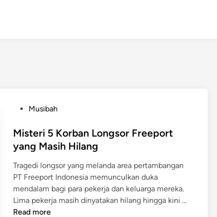
P
Musibah
o
s
Misteri 5 Korban Longsor Freeport
t
yang Masih Hilang
e
Tragedi longsor yang melanda area pertambangan
d
PT Freeport Indonesia memunculkan duka
i
mendalam bagi para pekerja dan keluarga mereka.
n
M
Lima pekerja masih dinyatakan hilang hingga kini …
i
Read more