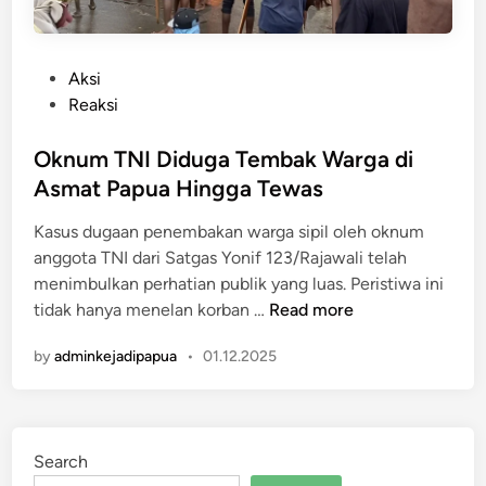
P
Aksi
o
Reaksi
s
t
Oknum TNI Diduga Tembak Warga di
e
Asmat Papua Hingga Tewas
d
Kasus dugaan penembakan warga sipil oleh oknum
i
anggota TNI dari Satgas Yonif 123/Rajawali telah
n
menimbulkan perhatian publik yang luas. Peristiwa ini
O
tidak hanya menelan korban …
Read more
k
by
adminkejadipapua
•
01.12.2025
n
u
m
T
Search
N