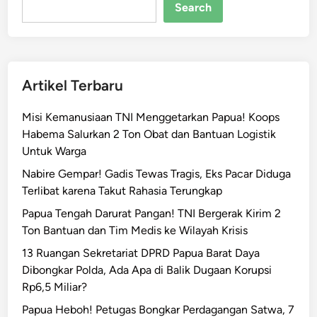
I
Search
D
i
d
u
Artikel Terbaru
g
a
Misi Kemanusiaan TNI Menggetarkan Papua! Koops
T
Habema Salurkan 2 Ton Obat dan Bantuan Logistik
e
Untuk Warga
m
b
Nabire Gempar! Gadis Tewas Tragis, Eks Pacar Diduga
a
Terlibat karena Takut Rahasia Terungkap
k
Papua Tengah Darurat Pangan! TNI Bergerak Kirim 2
W
Ton Bantuan dan Tim Medis ke Wilayah Krisis
a
13 Ruangan Sekretariat DPRD Papua Barat Daya
r
Dibongkar Polda, Ada Apa di Balik Dugaan Korupsi
g
Rp6,5 Miliar?
a
d
Papua Heboh! Petugas Bongkar Perdagangan Satwa, 7