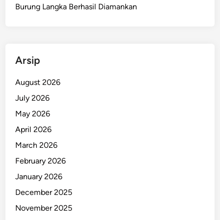
i
Burung Langka Berhasil Diamankan
A
s
m
a
Arsip
t
P
August 2026
a
July 2026
p
u
May 2026
a
April 2026
H
March 2026
i
n
February 2026
g
January 2026
g
December 2025
a
T
November 2025
e