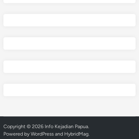
Copyright © 2026
Info Kejadian Papua
.
Powered by
WordPress
and
HybridMag
.