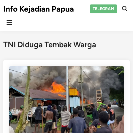
Skip
Info Kejadian Papua
TELEGRAM
to
Ope
Sear
content
Main
Menu
TNI Diduga Tembak Warga