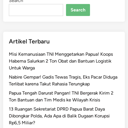
Search
s
a
Search
n
B
a
r
Artikel Terbaru
u
!
Misi Kemanusiaan TNI Menggetarkan Papua! Koops
P
Habema Salurkan 2 Ton Obat dan Bantuan Logistik
e
Untuk Warga
n
a
Nabire Gempar! Gadis Tewas Tragis, Eks Pacar Diduga
m
Terlibat karena Takut Rahasia Terungkap
p
Papua Tengah Darurat Pangan! TNI Bergerak Kirim 2
u
Ton Bantuan dan Tim Medis ke Wilayah Krisis
n
13 Ruangan Sekretariat DPRD Papua Barat Daya
g
Dibongkar Polda, Ada Apa di Balik Dugaan Korupsi
a
Rp6,5 Miliar?
n