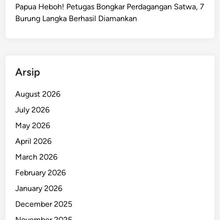
G
Papua Heboh! Petugas Bongkar Perdagangan Satwa, 7
r
Burung Langka Berhasil Diamankan
a
t
i
s
Arsip
W
a
August 2026
r
July 2026
g
a
May 2026
J
April 2026
a
March 2026
y
a
February 2026
w
January 2026
i
December 2025
j
a
November 2025