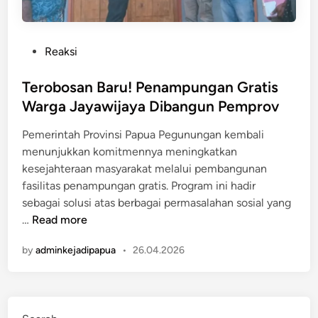
P
Reaksi
o
s
Terobosan Baru! Penampungan Gratis
t
Warga Jayawijaya Dibangun Pemprov
e
Pemerintah Provinsi Papua Pegunungan kembali
d
menunjukkan komitmennya meningkatkan
i
kesejahteraan masyarakat melalui pembangunan
n
fasilitas penampungan gratis. Program ini hadir
sebagai solusi atas berbagai permasalahan sosial yang
T
…
Read more
e
by
adminkejadipapua
•
26.04.2026
r
o
b
o