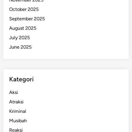
y
October 2025
a
September 2025
D
i
August 2025
b
July 2025
a
June 2025
n
g
u
n
P
Kategori
e
m
Aksi
p
Atraksi
r
Kriminal
o
v
Musibah
Reaksi