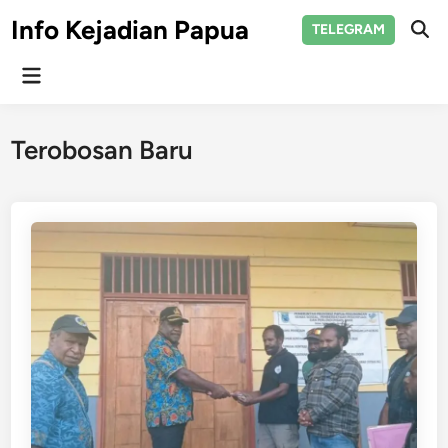
Skip
Info Kejadian Papua
TELEGRAM
to
Ope
Sear
content
Main
Menu
Terobosan Baru