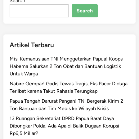
Search
!
P
Search
i
k
a
p
Artikel Terbaru
D
i
Misi Kemanusiaan TNI Menggetarkan Papua! Koops
h
Habema Salurkan 2 Ton Obat dan Bantuan Logistik
u
Untuk Warga
j
a
Nabire Gempar! Gadis Tewas Tragis, Eks Pacar Diduga
n
Terlibat karena Takut Rahasia Terungkap
i
Papua Tengah Darurat Pangan! TNI Bergerak Kirim 2
T
Ton Bantuan dan Tim Medis ke Wilayah Krisis
e
13 Ruangan Sekretariat DPRD Papua Barat Daya
m
Dibongkar Polda, Ada Apa di Balik Dugaan Korupsi
b
Rp6,5 Miliar?
a