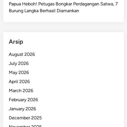
k
Papua Heboh! Petugas Bongkar Perdagangan Satwa, 7
a
Burung Langka Berhasil Diamankan
n
K
K
B
Arsip
d
i
August 2026
Y
July 2026
a
h
May 2026
u
April 2026
k
March 2026
i
m
February 2026
o
January 2026
P
December 2025
a
p
November 2025