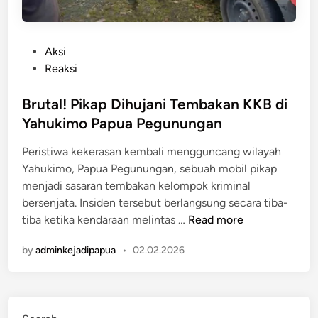
P
Aksi
o
Reaksi
s
t
Brutal! Pikap Dihujani Tembakan KKB di
e
Yahukimo Papua Pegunungan
d
Peristiwa kekerasan kembali mengguncang wilayah
i
Yahukimo, Papua Pegunungan, sebuah mobil pikap
n
menjadi sasaran tembakan kelompok kriminal
bersenjata. Insiden tersebut berlangsung secara tiba-
B
tiba ketika kendaraan melintas …
Read more
r
by
adminkejadipapua
•
02.02.2026
u
t
a
l