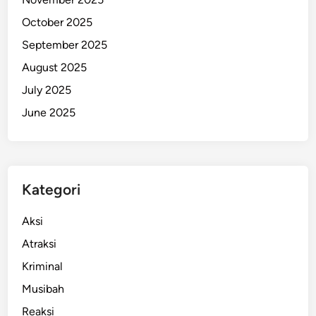
u
October 2025
a
September 2025
P
e
August 2025
g
July 2025
u
June 2025
n
u
n
g
a
Kategori
n
Aksi
Atraksi
Kriminal
Musibah
Reaksi