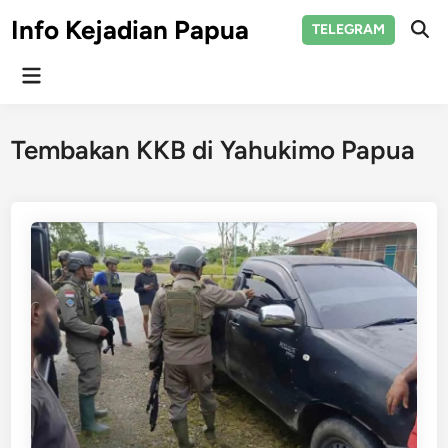
Skip
Info Kejadian Papua
TELEGRAM
to
Ope
Sear
content
Main
Menu
Tembakan KKB di Yahukimo Papua