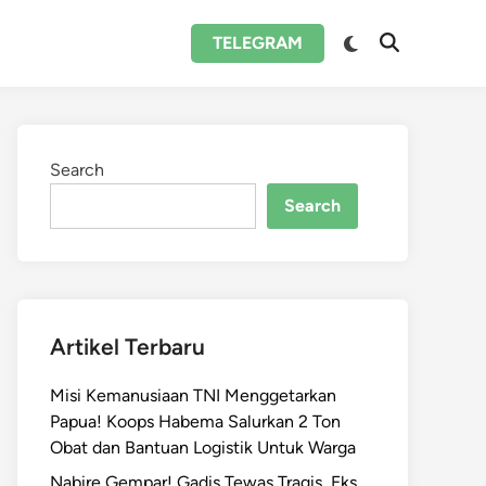
Switch
TELEGRAM
Open
to
Search
dark
mode
Search
Search
Artikel Terbaru
Misi Kemanusiaan TNI Menggetarkan
Papua! Koops Habema Salurkan 2 Ton
Obat dan Bantuan Logistik Untuk Warga
Nabire Gempar! Gadis Tewas Tragis, Eks