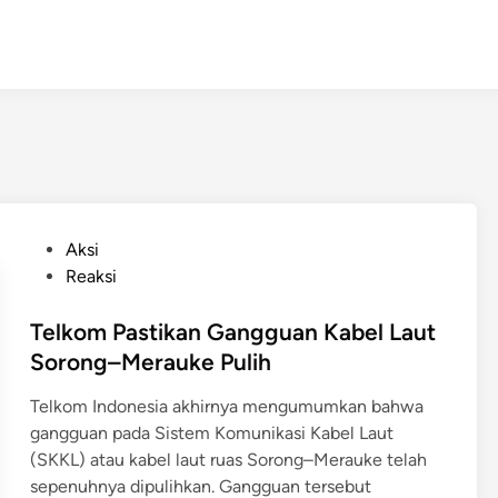
P
Aksi
o
Reaksi
s
t
Telkom Pastikan Gangguan Kabel Laut
e
Sorong–Merauke Pulih
d
Telkom Indonesia akhirnya mengumumkan bahwa
i
gangguan pada Sistem Komunikasi Kabel Laut
n
(SKKL) atau kabel laut ruas Sorong–Merauke telah
sepenuhnya dipulihkan. Gangguan tersebut