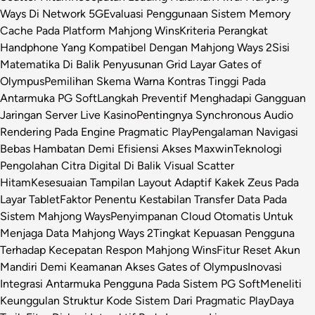
Ways Di Network 5G
Evaluasi Penggunaan Sistem Memory
Cache Pada Platform Mahjong Wins
Kriteria Perangkat
Handphone Yang Kompatibel Dengan Mahjong Ways 2
Sisi
Matematika Di Balik Penyusunan Grid Layar Gates of
Olympus
Pemilihan Skema Warna Kontras Tinggi Pada
Antarmuka PG Soft
Langkah Preventif Menghadapi Gangguan
Jaringan Server Live Kasino
Pentingnya Synchronous Audio
Rendering Pada Engine Pragmatic Play
Pengalaman Navigasi
Bebas Hambatan Demi Efisiensi Akses Maxwin
Teknologi
Pengolahan Citra Digital Di Balik Visual Scatter
Hitam
Kesesuaian Tampilan Layout Adaptif Kakek Zeus Pada
Layar Tablet
Faktor Penentu Kestabilan Transfer Data Pada
Sistem Mahjong Ways
Penyimpanan Cloud Otomatis Untuk
Menjaga Data Mahjong Ways 2
Tingkat Kepuasan Pengguna
Terhadap Kecepatan Respon Mahjong Wins
Fitur Reset Akun
Mandiri Demi Keamanan Akses Gates of Olympus
Inovasi
Integrasi Antarmuka Pengguna Pada Sistem PG Soft
Meneliti
Keunggulan Struktur Kode Sistem Dari Pragmatic Play
Daya