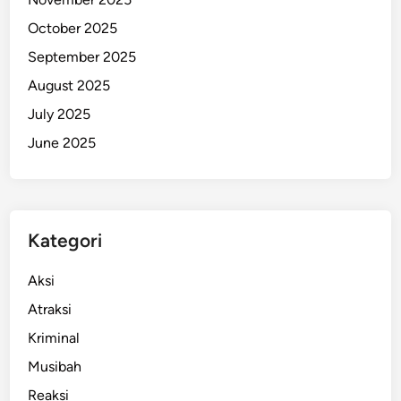
t
October 2025
r
September 2025
o
v
August 2025
e
July 2025
r
June 2025
s
i
a
l
d
Kategori
i
P
Aksi
a
Atraksi
p
Kriminal
u
a
Musibah
Reaksi