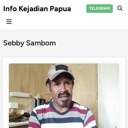
Skip
Info Kejadian Papua
TELEGRAM
to
Ope
Sear
content
Main
Menu
Sebby Sambom