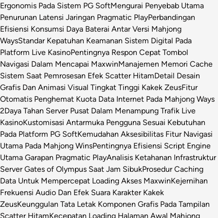
Ergonomis Pada Sistem PG Soft
Mengurai Penyebab Utama
Penurunan Latensi Jaringan Pragmatic Play
Perbandingan
Efisiensi Konsumsi Daya Baterai Antar Versi Mahjong
Ways
Standar Kepatuhan Keamanan Sistem Digital Pada
Platform Live Kasino
Pentingnya Respon Cepat Tombol
Navigasi Dalam Mencapai Maxwin
Manajemen Memori Cache
Sistem Saat Pemrosesan Efek Scatter Hitam
Detail Desain
Grafis Dan Animasi Visual Tingkat Tinggi Kakek Zeus
Fitur
Otomatis Penghemat Kuota Data Internet Pada Mahjong Ways
2
Daya Tahan Server Pusat Dalam Menampung Trafik Live
Kasino
Kustomisasi Antarmuka Pengguna Sesuai Kebutuhan
Pada Platform PG Soft
Kemudahan Aksesibilitas Fitur Navigasi
Utama Pada Mahjong Wins
Pentingnya Efisiensi Script Engine
Utama Garapan Pragmatic Play
Analisis Ketahanan Infrastruktur
Server Gates of Olympus Saat Jam Sibuk
Prosedur Caching
Data Untuk Mempercepat Loading Akses Maxwin
Kejernihan
Frekuensi Audio Dan Efek Suara Karakter Kakek
Zeus
Keunggulan Tata Letak Komponen Grafis Pada Tampilan
Scatter Hitam
Kecepatan Loading Halaman Awal Mahjong