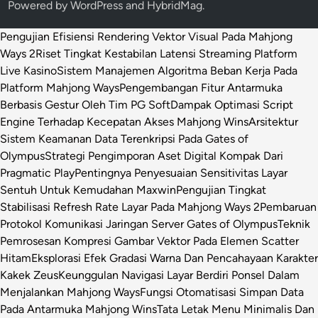
Powered by
WordPress
and
HybridMag
.
Pengujian Efisiensi Rendering Vektor Visual Pada Mahjong
Ways 2
Riset Tingkat Kestabilan Latensi Streaming Platform
Live Kasino
Sistem Manajemen Algoritma Beban Kerja Pada
Platform Mahjong Ways
Pengembangan Fitur Antarmuka
Berbasis Gestur Oleh Tim PG Soft
Dampak Optimasi Script
Engine Terhadap Kecepatan Akses Mahjong Wins
Arsitektur
Sistem Keamanan Data Terenkripsi Pada Gates of
Olympus
Strategi Pengimporan Aset Digital Kompak Dari
Pragmatic Play
Pentingnya Penyesuaian Sensitivitas Layar
Sentuh Untuk Kemudahan Maxwin
Pengujian Tingkat
Stabilisasi Refresh Rate Layar Pada Mahjong Ways 2
Pembaruan
Protokol Komunikasi Jaringan Server Gates of Olympus
Teknik
Pemrosesan Kompresi Gambar Vektor Pada Elemen Scatter
Hitam
Eksplorasi Efek Gradasi Warna Dan Pencahayaan Karakter
Kakek Zeus
Keunggulan Navigasi Layar Berdiri Ponsel Dalam
Menjalankan Mahjong Ways
Fungsi Otomatisasi Simpan Data
Pada Antarmuka Mahjong Wins
Tata Letak Menu Minimalis Dan