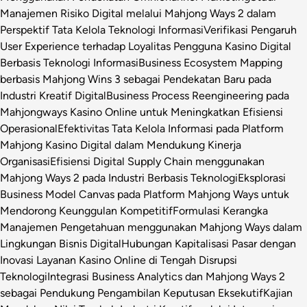
Manajemen Risiko Digital melalui Mahjong Ways 2 dalam
Perspektif Tata Kelola Teknologi Informasi
Verifikasi Pengaruh
User Experience terhadap Loyalitas Pengguna Kasino Digital
Berbasis Teknologi Informasi
Business Ecosystem Mapping
berbasis Mahjong Wins 3 sebagai Pendekatan Baru pada
Industri Kreatif Digital
Business Process Reengineering pada
Mahjongways Kasino Online untuk Meningkatkan Efisiensi
Operasional
Efektivitas Tata Kelola Informasi pada Platform
Mahjong Kasino Digital dalam Mendukung Kinerja
Organisasi
Efisiensi Digital Supply Chain menggunakan
Mahjong Ways 2 pada Industri Berbasis Teknologi
Eksplorasi
Business Model Canvas pada Platform Mahjong Ways untuk
Mendorong Keunggulan Kompetitif
Formulasi Kerangka
Manajemen Pengetahuan menggunakan Mahjong Ways dalam
Lingkungan Bisnis Digital
Hubungan Kapitalisasi Pasar dengan
Inovasi Layanan Kasino Online di Tengah Disrupsi
Teknologi
Integrasi Business Analytics dan Mahjong Ways 2
sebagai Pendukung Pengambilan Keputusan Eksekutif
Kajian