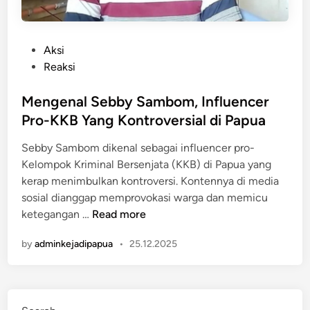
P
Aksi
o
Reaksi
s
t
Mengenal Sebby Sambom, Influencer
e
Pro-KKB Yang Kontroversial di Papua
d
Sebby Sambom dikenal sebagai influencer pro-
i
Kelompok Kriminal Bersenjata (KKB) di Papua yang
n
kerap menimbulkan kontroversi. Kontennya di media
sosial dianggap memprovokasi warga dan memicu
M
ketegangan …
Read more
e
by
adminkejadipapua
•
25.12.2025
n
g
e
n