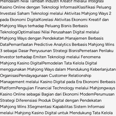
Mendalam Nilai Tambah Industri Kreatif melalui Integrasi
Kasino Online dengan Teknologi Informasi
Klasifikasi Peluang
Investasi Saham Teknologi melalui Aktivitas Mahjong Ways 2
pada Ekonomi Digital
Korelasi Aktivitas Ekonomi Kreatif dan
Mahjong Ways terhadap Peluang Bisnis Berbasis
Teknologi
Optimalisasi Nilai Perusahaan Digital melalui
Mahjong Ways dengan Pendekatan Manajemen Berbasis
Data
Pemanfaatan Predictive Analytics Berbasis Mahjong Wins
3 sebagai Dasar Penyusunan Strategi Bisnis
Pemetaan Perilaku
Investor terhadap Emiten Teknologi melalui Fenomena
Mahjong Kasino Digital
Pemodelan Tata Kelola Digital
menggunakan Mahjong Ways dalam Mendukung Keberlanjutan
Organisasi
Pendayagunaan Customer Relationship
Management melalui Kasino Digital pada Era Ekonomi Berbasis
Platform
Pengujian Financial Technology melalui Mahjongways
Kasino Online sebagai Bagian dari Ekonomi Modern
Perumusan
Strategi Diferensiasi Produk Digital dengan Pendekatan
Mahjong Wins 3
Segmentasi Kapabilitas Sistem Informasi
melalui Mahjong Kasino Digital untuk Mendukung Tata Kelola