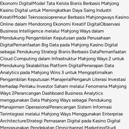
Ekonomi Digital
Model Tata Kelola Bisnis Berbasis Mahjong
Kasino Digital untuk Meningkatkan Daya Saing Industri
Kreatif
Model Teknososiopreneur Berbasis Mahjongways Kasino
Online dalam Mendorong Ekonomi Kreatif Digital
Observasi
Business Intelligence melalui Mahjong Ways dalam
Mendukung Pengambilan Keputusan pada Perusahaan
Digital
Pemanfaatan Big Data pada Mahjong Kasino Digital
sebagai Pendukung Strategi Bisnis Berbasis Data
Pemanfaatan
Cloud Computing dalam Infrastruktur Mahjong Ways 2 untuk
Mendukung Skalabilitas Platform Digital
Penerapan Data
Analytics pada Mahjong Wins 3 untuk Mengoptimalkan
Pengambilan Keputusan Manajerial
Pengaruh Literasi Investasi
terhadap Perilaku Investor Saham melalui Fenomena Mahjong
Ways 2
Perancangan Dashboard Business Analytics
menggunakan Data Mahjong Ways sebagai Pendukung
Manajemen Operasional
Perancangan Sistem Informasi
Terintegrasi melalui Mahjong Ways Menggunakan Enterprise
Architecture
Strategi Pemasaran Digital pada Kasino Digital
Menggunakan Pendekatan Omnichannel Marketing
Studi