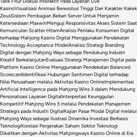
Tarik Fitur Diskusi Interaktif Pada Layanan Live
Kasino
Visualisasi Animasi Beresolusi Tinggi Dari Karakter Kakek
Zeus
Sistem Pembagian Beban Server Untuk Menjamin
Ketersediaan Maxwin
Menguji Responsivitas Akses Sistem Saat
Kemunculan Scatter Hitam
Analisis Perilaku Konsumen Digital
terhadap Mahjong Kasino Digital Menggunakan Pendekatan
Technology Acceptance Model
Analisis Strategi Branding
Digital dengan Mahjong Ways sebagai Pendukung Industri
Kreatif Berkelanjutan
Evaluasi Strategi Manajemen Digital pada
Platform Kasino Online Menggunakan Pendekatan Balanced
Scorecard
Identifikasi Hubungan Sentimen Digital terhadap
Nilai Perusahaan melalui Aktivitas Kasino Online
Implementasi
Artificial Intelligence pada Mahjong Wins 3 dalam Mendukung
Personalisasi Layanan Digital
Interpretasi Keunggulan
Kompetitif Mahjong Wins 3 melalui Pendekatan Manajemen
Strategis pada Industri Digital
Kajian Pasar Modal Digital melalui
Mahjong Ways sebagai Ilustrasi Dinamika Investasi Berbasis
Teknologi
Korelasi Pergerakan Saham Sektor Teknologi
Dikaitkan dengan Aktivitas Mahjongways Kasino Online di Era