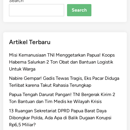
Search
a
l
Search
S
e
b
b
Artikel Terbaru
y
S
Misi Kemanusiaan TNI Menggetarkan Papua! Koops
a
Habema Salurkan 2 Ton Obat dan Bantuan Logistik
m
Untuk Warga
b
o
Nabire Gempar! Gadis Tewas Tragis, Eks Pacar Diduga
m
Terlibat karena Takut Rahasia Terungkap
,
Papua Tengah Darurat Pangan! TNI Bergerak Kirim 2
I
Ton Bantuan dan Tim Medis ke Wilayah Krisis
n
13 Ruangan Sekretariat DPRD Papua Barat Daya
f
Dibongkar Polda, Ada Apa di Balik Dugaan Korupsi
l
Rp6,5 Miliar?
u