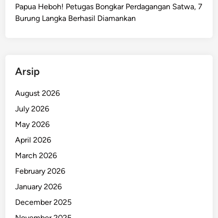
e
Papua Heboh! Petugas Bongkar Perdagangan Satwa, 7
n
Burung Langka Berhasil Diamankan
c
e
r
P
Arsip
r
o
August 2026
-
July 2026
K
K
May 2026
B
April 2026
Y
March 2026
a
n
February 2026
g
January 2026
K
December 2025
o
n
November 2025