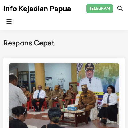
Skip
Info Kejadian Papua
TELEGRAM
to
Ope
Sear
content
Main
Menu
Respons Cepat