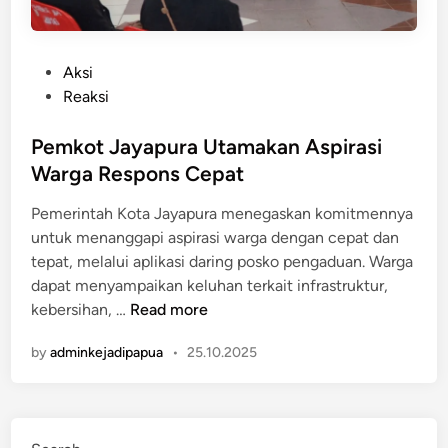
P
Aksi
o
Reaksi
s
t
Pemkot Jayapura Utamakan Aspirasi
e
Warga Respons Cepat
d
Pemerintah Kota Jayapura menegaskan komitmennya
i
untuk menanggapi aspirasi warga dengan cepat dan
n
tepat, melalui aplikasi daring posko pengaduan. Warga
dapat menyampaikan keluhan terkait infrastruktur,
P
kebersihan, …
Read more
e
by
adminkejadipapua
•
25.10.2025
m
k
o
t