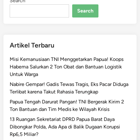
Search
J
a
Search
y
a
p
u
Artikel Terbaru
r
a
Misi Kemanusiaan TNI Menggetarkan Papua! Koops
U
Habema Salurkan 2 Ton Obat dan Bantuan Logistik
t
Untuk Warga
a
m
Nabire Gempar! Gadis Tewas Tragis, Eks Pacar Diduga
a
Terlibat karena Takut Rahasia Terungkap
k
Papua Tengah Darurat Pangan! TNI Bergerak Kirim 2
a
Ton Bantuan dan Tim Medis ke Wilayah Krisis
n
13 Ruangan Sekretariat DPRD Papua Barat Daya
A
Dibongkar Polda, Ada Apa di Balik Dugaan Korupsi
s
Rp6,5 Miliar?
p