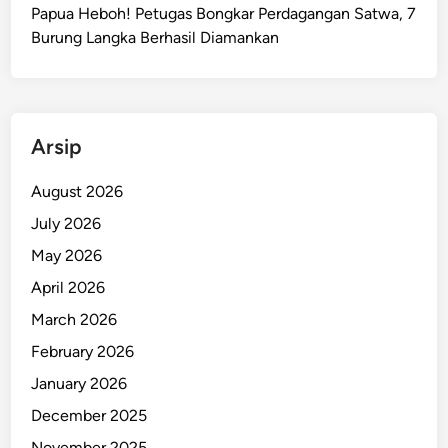
i
Papua Heboh! Petugas Bongkar Perdagangan Satwa, 7
r
Burung Langka Berhasil Diamankan
a
s
i
W
Arsip
a
r
August 2026
g
July 2026
a
R
May 2026
e
April 2026
s
March 2026
p
o
February 2026
n
January 2026
s
December 2025
C
e
November 2025