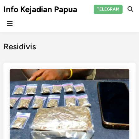
Skip
Info Kejadian Papua
TELEGRAM
to
Ope
Sear
content
Main
Menu
Residivis