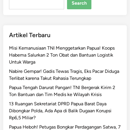
t
Search
o
r
C
u
Artikel Terbaru
r
i
Misi Kemanusiaan TNI Menggetarkan Papua! Koops
a
Habema Salurkan 2 Ton Obat dan Bantuan Logistik
n
Untuk Warga
D
e
Nabire Gempar! Gadis Tewas Tragis, Eks Pacar Diduga
n
Terlibat karena Takut Rahasia Terungkap
g
Papua Tengah Darurat Pangan! TNI Bergerak Kirim 2
a
Ton Bantuan dan Tim Medis ke Wilayah Krisis
n
13 Ruangan Sekretariat DPRD Papua Barat Daya
G
Dibongkar Polda, Ada Apa di Balik Dugaan Korupsi
a
Rp6,5 Miliar?
n
j
Papua Heboh! Petugas Bongkar Perdagangan Satwa, 7