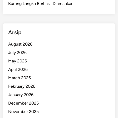
a
Burung Langka Berhasil Diamankan
,
R
e
s
Arsip
i
d
August 2026
i
July 2026
v
i
May 2026
s
April 2026
J
March 2026
a
y
February 2026
a
January 2026
p
December 2025
u
r
November 2025
a