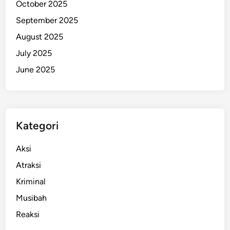
October 2025
D
September 2025
i
t
August 2025
a
July 2025
n
June 2025
g
k
a
p
P
Kategori
o
l
Aksi
i
Atraksi
s
Kriminal
i
Musibah
Reaksi