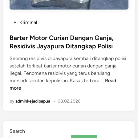
P
Kriminal
o
s
Barter Motor Curian Dengan Ganja,
t
Residivis Jayapura Ditangkap Polisi
e
Seorang residivis di Jayapura kembali ditangkap polisi
d
setelah terlibat barter motor curian dengan ganja
i
ilegal. Fenomena residivis yang terus berulang
n
B
menjadi sorotan kepolisian. Kasus terbaru …
Read
a
more
r
by
adminkejadipapua
•
08.02.2026
t
e
r
M
Search
o