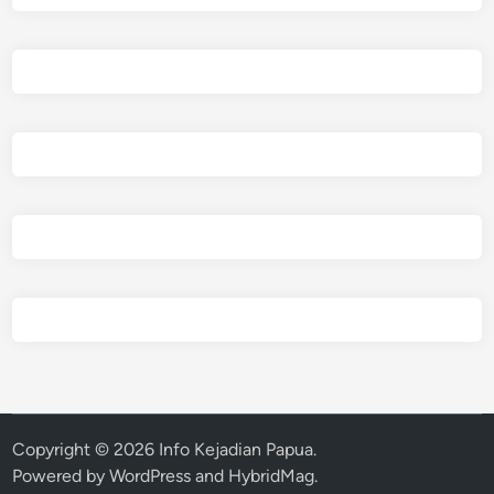
Copyright © 2026
Info Kejadian Papua
.
Powered by
WordPress
and
HybridMag
.