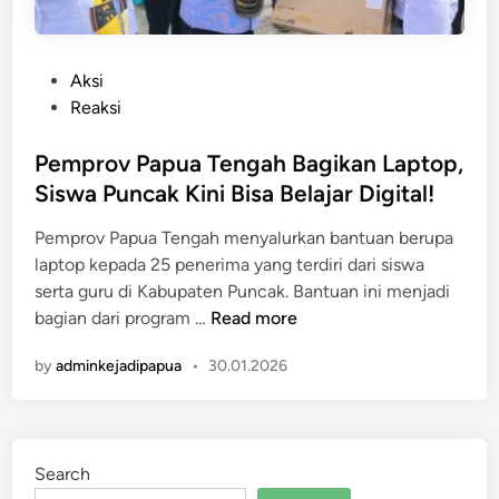
P
Aksi
o
Reaksi
s
t
Pemprov Papua Tengah Bagikan Laptop,
e
Siswa Puncak Kini Bisa Belajar Digital!
d
Pemprov Papua Tengah menyalurkan bantuan berupa
i
laptop kepada 25 penerima yang terdiri dari siswa
n
serta guru di Kabupaten Puncak. Bantuan ini menjadi
P
bagian dari program …
Read more
e
by
adminkejadipapua
•
30.01.2026
m
p
r
o
Search
v