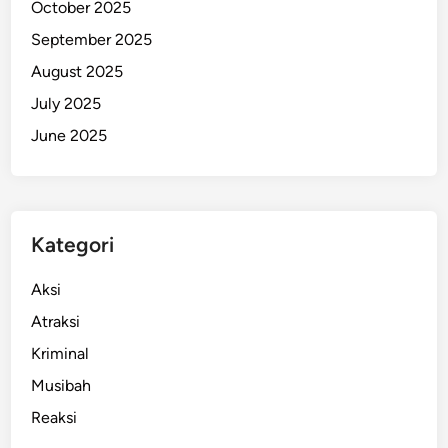
October 2025
n
September 2025
i
B
August 2025
i
July 2025
s
June 2025
a
B
e
l
a
Kategori
j
a
Aksi
r
Atraksi
D
Kriminal
i
g
Musibah
i
Reaksi
t