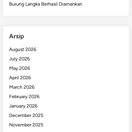
a
Burung Langka Berhasil Diamankan
p
t
o
p
Arsip
,
S
August 2026
i
July 2026
s
w
May 2026
a
April 2026
P
March 2026
u
n
February 2026
c
January 2026
a
December 2025
k
K
November 2025
i