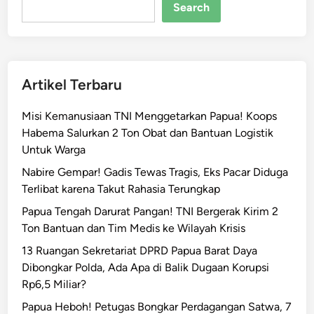
P
Search
a
p
u
a
Artikel Terbaru
T
e
Misi Kemanusiaan TNI Menggetarkan Papua! Koops
n
Habema Salurkan 2 Ton Obat dan Bantuan Logistik
g
Untuk Warga
a
h
Nabire Gempar! Gadis Tewas Tragis, Eks Pacar Diduga
B
Terlibat karena Takut Rahasia Terungkap
a
Papua Tengah Darurat Pangan! TNI Bergerak Kirim 2
g
Ton Bantuan dan Tim Medis ke Wilayah Krisis
i
13 Ruangan Sekretariat DPRD Papua Barat Daya
k
Dibongkar Polda, Ada Apa di Balik Dugaan Korupsi
a
Rp6,5 Miliar?
n
L
Papua Heboh! Petugas Bongkar Perdagangan Satwa, 7