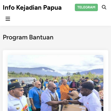
Skip
Info Kejadian Papua
TELEGRAM
to
Ope
Sear
content
Main
Menu
Program Bantuan