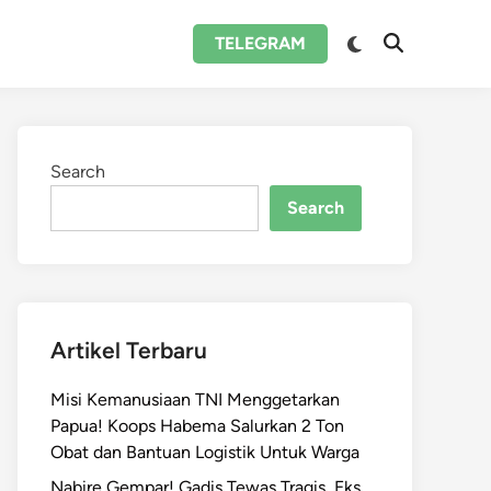
Switch
TELEGRAM
Open
to
Search
dark
mode
Search
Search
Artikel Terbaru
Misi Kemanusiaan TNI Menggetarkan
Papua! Koops Habema Salurkan 2 Ton
Obat dan Bantuan Logistik Untuk Warga
Nabire Gempar! Gadis Tewas Tragis, Eks