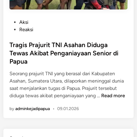
P
Aksi
o
Reaksi
s
t
Tragis Prajurit TNI Asahan Diduga
e
Tewas Akibat Penganiayaan Senior di
d
Papua
i
n
Seorang prajurit TNI yang berasal dari Kabupaten
Asahan, Sumatera Utara, dilaporkan meninggal dunia
saat menjalankan tugas di Papua. Prajurit tersebut
T
diduga tewas akibat penganiayaan yang …
Read more
r
by
adminkejadipapua
•
09.01.2026
a
g
i
s