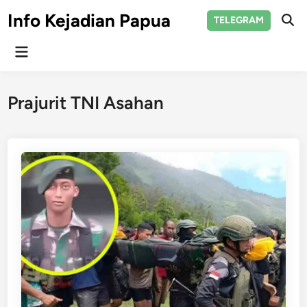
Skip
Info Kejadian Papua
TELEGRAM
to
Ope
Sear
content
Main
Menu
Prajurit TNI Asahan