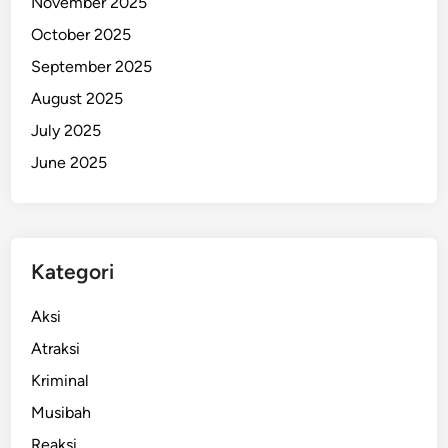
November 2025
a
October 2025
n
September 2025
i
a
August 2025
y
July 2025
a
June 2025
a
n
S
e
n
Kategori
i
o
Aksi
r
Atraksi
d
Kriminal
i
P
Musibah
a
Reaksi