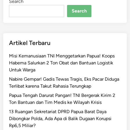
Search
P
r
Search
a
j
u
r
Artikel Terbaru
i
t
Misi Kemanusiaan TNI Menggetarkan Papua! Koops
T
Habema Salurkan 2 Ton Obat dan Bantuan Logistik
N
Untuk Warga
I
A
Nabire Gempar! Gadis Tewas Tragis, Eks Pacar Diduga
s
Terlibat karena Takut Rahasia Terungkap
a
Papua Tengah Darurat Pangan! TNI Bergerak Kirim 2
h
Ton Bantuan dan Tim Medis ke Wilayah Krisis
a
13 Ruangan Sekretariat DPRD Papua Barat Daya
n
Dibongkar Polda, Ada Apa di Balik Dugaan Korupsi
D
Rp6,5 Miliar?
i