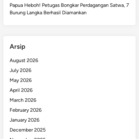
d
Papua Heboh! Petugas Bongkar Perdagangan Satwa, 7
u
Burung Langka Berhasil Diamankan
g
a
T
e
Arsip
w
a
August 2026
s
July 2026
A
k
May 2026
i
April 2026
b
March 2026
a
t
February 2026
P
January 2026
e
December 2025
n
g