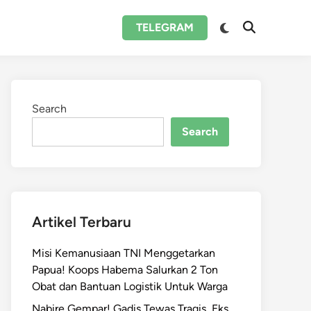
Switch
TELEGRAM
Open
to
Search
dark
mode
Search
Search
Artikel Terbaru
Misi Kemanusiaan TNI Menggetarkan
Papua! Koops Habema Salurkan 2 Ton
Obat dan Bantuan Logistik Untuk Warga
Nabire Gempar! Gadis Tewas Tragis, Eks