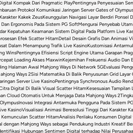
igital Kompak Dari Pragmatic Play
Pentingnya Penyesuaian Sen
baruan Protokol Komunikasi Jaringan Server Gates of Olympu
Karakter Kakek Zeus
Keunggulan Navigasi Layar Berdiri Ponsel
s Dan Ergonomis Pada Sistem PG Soft
Mengurai Penyebab Utama 
dar Kepatuhan Keamanan Sistem Digital Pada Platform Live Ka
osesan Efek Scatter Hitam
Detail Desain Grafis Dan Animasi V
usat Dalam Menampung Trafik Live Kasino
Kustomisasi Antarmu
ong Wins
Pentingnya Efisiensi Script Engine Utama Garapan Prag
rcepat Loading Akses Maxwin
Kejernihan Frekuensi Audio Dan 
ding Halaman Awal Mahjong Ways Di Network 5G
Evaluasi Pen
Mahjong Ways 2
Sisi Matematika Di Balik Penyusunan Grid Layar
ringan Server Live Kasino
Pentingnya Synchronous Audio Rende
itra Digital Di Balik Visual Scatter Hitam
Kesesuaian Tampilan L
an Cloud Otomatis Untuk Menjaga Data Mahjong Ways 2
Tingk
 Olympus
Inovasi Integrasi Antarmuka Pengguna Pada Sistem PG
Live Kasino
Visualisasi Animasi Beresolusi Tinggi Dari Karakter 
t Kemunculan Scatter Hitam
Analisis Perilaku Konsumen Digita
ital dengan Mahjong Ways sebagai Pendukung Industri Kreatif Be
dentifikasi Hubungan Sentimen Digital terhadap Nilai Perusahaa