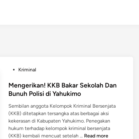
P
Kriminal
o
s
Mengerikan! KKB Bakar Sekolah Dan
t
Bunuh Polisi di Yahukimo
e
Sembilan anggota Kelompok Kriminal Bersenjata
d
(KKB) ditetapkan tersangka atas berbagai aksi
i
kekerasan di Kabupaten Yahukimo. Penegakan
n
hukum terhadap kelompok kriminal bersenjata
M
(KKB) kembali mencuat setelah …
Read more