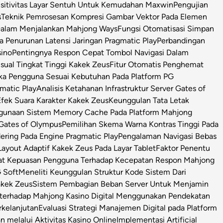
sitivitas Layar Sentuh Untuk Kemudahan Maxwin
Pengujian
s
Teknik Pemrosesan Kompresi Gambar Vektor Pada Elemen
 Dalam Menjalankan Mahjong Ways
Fungsi Otomatisasi Simpan
Penurunan Latensi Jaringan Pragmatic Play
Perbandingan
sino
Pentingnya Respon Cepat Tombol Navigasi Dalam
isual Tingkat Tinggi Kakek Zeus
Fitur Otomatis Penghemat
ka Pengguna Sesuai Kebutuhan Pada Platform PG
matic Play
Analisis Ketahanan Infrastruktur Server Gates of
Efek Suara Karakter Kakek Zeus
Keunggulan Tata Letak
ggunaan Sistem Memory Cache Pada Platform Mahjong
 Gates of Olympus
Pemilihan Skema Warna Kontras Tinggi Pada
ring Pada Engine Pragmatic Play
Pengalaman Navigasi Bebas
ayout Adaptif Kakek Zeus Pada Layar Tablet
Faktor Penentu
at Kepuasan Pengguna Terhadap Kecepatan Respon Mahjong
 Soft
Meneliti Keunggulan Struktur Kode Sistem Dari
Kakek Zeus
Sistem Pembagian Beban Server Untuk Menjamin
l terhadap Mahjong Kasino Digital Menggunakan Pendekatan
rkelanjutan
Evaluasi Strategi Manajemen Digital pada Platform
n melalui Aktivitas Kasino Online
Implementasi Artificial