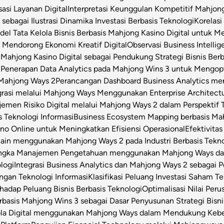
asi Layanan Digital
Interpretasi Keunggulan Kompetitif Mahjon
sebagai Ilustrasi Dinamika Investasi Berbasis Teknologi
Korelas
el Tata Kelola Bisnis Berbasis Mahjong Kasino Digital untuk Me
 Mendorong Ekonomi Kreatif Digital
Observasi Business Intell
Mahjong Kasino Digital sebagai Pendukung Strategi Bisnis Berb
l
Penerapan Data Analytics pada Mahjong Wins 3 untuk Mengop
 Mahjong Ways 2
Perancangan Dashboard Business Analytics m
grasi melalui Mahjong Ways Menggunakan Enterprise Architect
emen Risiko Digital melalui Mahjong Ways 2 dalam Perspektif T
s Teknologi Informasi
Business Ecosystem Mapping berbasis Mahj
o Online untuk Meningkatkan Efisiensi Operasional
Efektivita
Chain menggunakan Mahjong Ways 2 pada Industri Berbasis Tekn
angka Manajemen Pengetahuan menggunakan Mahjong Ways dala
logi
Integrasi Business Analytics dan Mahjong Ways 2 sebagai
engan Teknologi Informasi
Klasifikasi Peluang Investasi Saham 
hadap Peluang Bisnis Berbasis Teknologi
Optimalisasi Nilai Per
rbasis Mahjong Wins 3 sebagai Dasar Penyusunan Strategi Bisni
la Digital menggunakan Mahjong Ways dalam Mendukung Keber