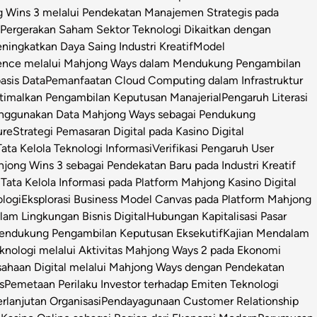
g Wins 3 melalui Pendekatan Manajemen Strategis pada
i Pergerakan Saham Sektor Teknologi Dikaitkan dengan
ningkatkan Daya Saing Industri Kreatif
Model
igence melalui Mahjong Ways dalam Mendukung Pengambilan
asis Data
Pemanfaatan Cloud Computing dalam Infrastruktur
timalkan Pengambilan Keputusan Manajerial
Pengaruh Literasi
enggunakan Data Mahjong Ways sebagai Pendukung
ure
Strategi Pemasaran Digital pada Kasino Digital
ata Kelola Teknologi Informasi
Verifikasi Pengaruh User
ong Wins 3 sebagai Pendekatan Baru pada Industri Kreatif
s Tata Kelola Informasi pada Platform Mahjong Kasino Digital
ologi
Eksplorasi Business Model Canvas pada Platform Mahjong
m Lingkungan Bisnis Digital
Hubungan Kapitalisasi Pasar
 Pendukung Pengambilan Keputusan Eksekutif
Kajian Mendalam
Teknologi melalui Aktivitas Mahjong Ways 2 pada Ekonomi
usahaan Digital melalui Mahjong Ways dengan Pendekatan
s
Pemetaan Perilaku Investor terhadap Emiten Teknologi
lanjutan Organisasi
Pendayagunaan Customer Relationship