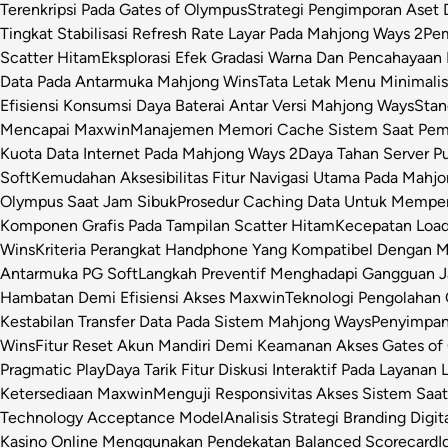
Terenkripsi Pada Gates of Olympus
Strategi Pengimporan Aset D
Tingkat Stabilisasi Refresh Rate Layar Pada Mahjong Ways 2
Pem
Scatter Hitam
Eksplorasi Efek Gradasi Warna Dan Pencahayaan 
Data Pada Antarmuka Mahjong Wins
Tata Letak Menu Minimali
Efisiensi Konsumsi Daya Baterai Antar Versi Mahjong Ways
Stan
Mencapai Maxwin
Manajemen Memori Cache Sistem Saat Pemr
Kuota Data Internet Pada Mahjong Ways 2
Daya Tahan Server P
Soft
Kemudahan Aksesibilitas Fitur Navigasi Utama Pada Mahj
Olympus Saat Jam Sibuk
Prosedur Caching Data Untuk Mempe
Komponen Grafis Pada Tampilan Scatter Hitam
Kecepatan Loa
Wins
Kriteria Perangkat Handphone Yang Kompatibel Dengan 
Antarmuka PG Soft
Langkah Preventif Menghadapi Gangguan Ja
Hambatan Demi Efisiensi Akses Maxwin
Teknologi Pengolahan C
Kestabilan Transfer Data Pada Sistem Mahjong Ways
Penyimpan
Wins
Fitur Reset Akun Mandiri Demi Keamanan Akses Gates of
Pragmatic Play
Daya Tarik Fitur Diskusi Interaktif Pada Layanan 
Ketersediaan Maxwin
Menguji Responsivitas Akses Sistem Saa
Technology Acceptance Model
Analisis Strategi Branding Dig
Kasino Online Menggunakan Pendekatan Balanced Scorecard
I