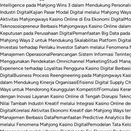
Intelligence pada Mahjong Wins 3 dalam Mendukung Personalis
Industri Digital
Kajian Pasar Modal Digital melalui Mahjong Ways 
Aktivitas Mahjongways Kasino Online di Era Ekonomi Digital
Mod
Teknososiopreneur Berbasis Mahjongways Kasino Online dalam
Keputusan pada Perusahaan Digital
Pemanfaatan Big Data pada 
Mahjong Ways 2 untuk Mendukung Skalabilitas Platform Digita
Investasi terhadap Perilaku Investor Saham melalui Fenomena
Manajemen Operasional
Perancangan Sistem Informasi Terinte
Menggunakan Pendekatan Omnichannel Marketing
Studi Manaj
Experience terhadap Loyalitas Pengguna Kasino Digital Berbasi
Digital
Business Process Reengineering pada Mahjongways Kasin
dalam Mendukung Kinerja Organisasi
Efisiensi Digital Supply 
Ways untuk Mendorong Keunggulan Kompetitif
Formulasi Ker
dengan Inovasi Layanan Kasino Online di Tengah Disrupsi Tekno
Nilai Tambah Industri Kreatif melalui Integrasi Kasino Online d
Digital
Korelasi Aktivitas Ekonomi Kreatif dan Mahjong Ways ter
Manajemen Berbasis Data
Pemanfaatan Predictive Analytics Be
melalui Fenomena Mahjong Kasino Digital
Pemodelan Tata Kelo