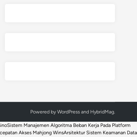
Powered by
WordPress
and
HybridMag
.
sino
Sistem Manajemen Algoritma Beban Kerja Pada Platform
ecepatan Akses Mahjong Wins
Arsitektur Sistem Keamanan Data