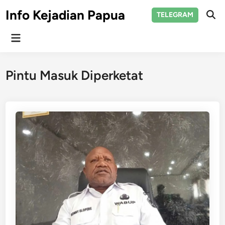
Skip
Info Kejadian Papua
TELEGRAM
to
Ope
Sear
content
Main
Menu
Pintu Masuk Diperketat