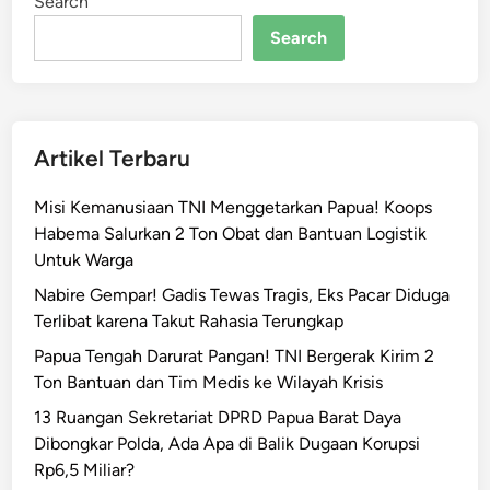
Search
a
n
Search
J
a
d
i
Artikel Terbaru
P
r
Misi Kemanusiaan TNI Menggetarkan Papua! Koops
i
Habema Salurkan 2 Ton Obat dan Bantuan Logistik
o
Untuk Warga
r
i
Nabire Gempar! Gadis Tewas Tragis, Eks Pacar Diduga
t
Terlibat karena Takut Rahasia Terungkap
a
Papua Tengah Darurat Pangan! TNI Bergerak Kirim 2
s
Ton Bantuan dan Tim Medis ke Wilayah Krisis
!
13 Ruangan Sekretariat DPRD Papua Barat Daya
J
Dibongkar Polda, Ada Apa di Balik Dugaan Korupsi
a
Rp6,5 Miliar?
y