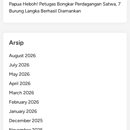
a
Papua Heboh! Petugas Bongkar Perdagangan Satwa, 7
w
Burung Langka Berhasil Diamankan
i
j
a
y
Arsip
a
P
August 2026
e
July 2026
r
k
May 2026
e
April 2026
t
March 2026
a
t
February 2026
P
January 2026
e
December 2025
n
g
November 2025