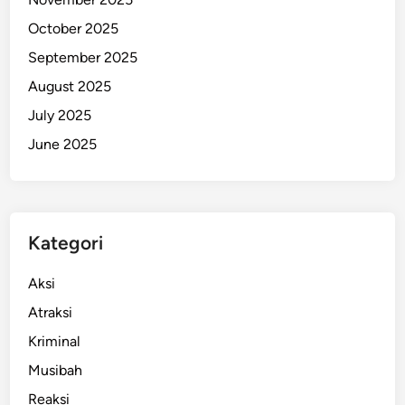
a
October 2025
w
September 2025
a
s
August 2025
a
July 2025
n
June 2025
W
a
r
g
a
Kategori
P
e
Aksi
n
Atraksi
d
Kriminal
a
t
Musibah
a
Reaksi