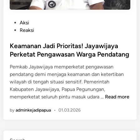
P
Aksi
o
Reaksi
s
t
Keamanan Jadi Prioritas! Jayawijaya
e
Perketat Pengawasan Warga Pendatang
d
Pemkab Jayawijaya memperketat pengawasan
i
pendatang demi menjaga keamanan dan ketertiban
n
wilayah di tengah situasi sensitif. Pemerintah
Kabupaten Jayawijaya, Papua Pegunungan,
K
memperketat seluruh pintu masuk udara …
Read more
e
by
adminkejadipapua
•
01.03.2026
a
m
a
n