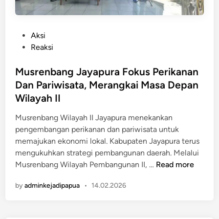
P
Aksi
o
Reaksi
s
t
Musrenbang Jayapura Fokus Perikanan
e
Dan Pariwisata, Merangkai Masa Depan
d
Wilayah II
i
n
Musrenbang Wilayah II Jayapura menekankan
pengembangan perikanan dan pariwisata untuk
memajukan ekonomi lokal. Kabupaten Jayapura terus
mengukuhkan strategi pembangunan daerah. Melalui
M
Musrenbang Wilayah Pembangunan II, …
Read more
u
by
adminkejadipapua
•
14.02.2026
s
r
e