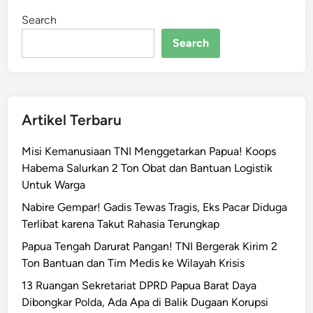
n
Search
b
a
Search
n
g
J
a
Artikel Terbaru
y
a
Misi Kemanusiaan TNI Menggetarkan Papua! Koops
p
Habema Salurkan 2 Ton Obat dan Bantuan Logistik
u
Untuk Warga
r
a
Nabire Gempar! Gadis Tewas Tragis, Eks Pacar Diduga
F
Terlibat karena Takut Rahasia Terungkap
o
Papua Tengah Darurat Pangan! TNI Bergerak Kirim 2
k
Ton Bantuan dan Tim Medis ke Wilayah Krisis
u
13 Ruangan Sekretariat DPRD Papua Barat Daya
s
Dibongkar Polda, Ada Apa di Balik Dugaan Korupsi
P