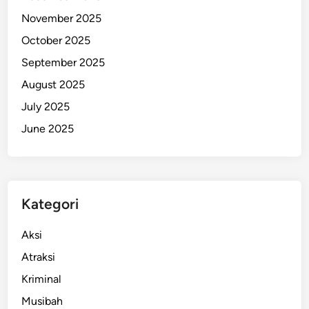
t
November 2025
a
October 2025
,
September 2025
M
e
August 2025
r
July 2025
a
June 2025
n
g
k
a
i
Kategori
M
a
Aksi
s
Atraksi
a
Kriminal
D
e
Musibah