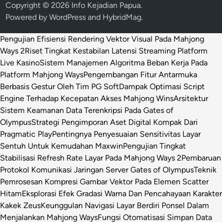
Copyright © 2026
Info Kejadian Papua
.
Powered by
WordPress
and
HybridMag
.
Pengujian Efisiensi Rendering Vektor Visual Pada Mahjong
Ways 2
Riset Tingkat Kestabilan Latensi Streaming Platform
Live Kasino
Sistem Manajemen Algoritma Beban Kerja Pada
Platform Mahjong Ways
Pengembangan Fitur Antarmuka
Berbasis Gestur Oleh Tim PG Soft
Dampak Optimasi Script
Engine Terhadap Kecepatan Akses Mahjong Wins
Arsitektur
Sistem Keamanan Data Terenkripsi Pada Gates of
Olympus
Strategi Pengimporan Aset Digital Kompak Dari
Pragmatic Play
Pentingnya Penyesuaian Sensitivitas Layar
Sentuh Untuk Kemudahan Maxwin
Pengujian Tingkat
Stabilisasi Refresh Rate Layar Pada Mahjong Ways 2
Pembaruan
Protokol Komunikasi Jaringan Server Gates of Olympus
Teknik
Pemrosesan Kompresi Gambar Vektor Pada Elemen Scatter
Hitam
Eksplorasi Efek Gradasi Warna Dan Pencahayaan Karakter
Kakek Zeus
Keunggulan Navigasi Layar Berdiri Ponsel Dalam
Menjalankan Mahjong Ways
Fungsi Otomatisasi Simpan Data