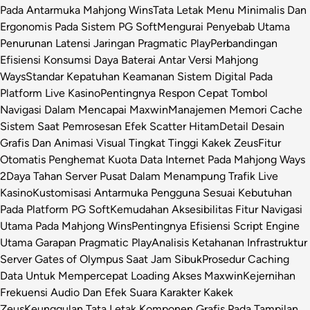
Pada Antarmuka Mahjong Wins
Tata Letak Menu Minimalis Dan
Ergonomis Pada Sistem PG Soft
Mengurai Penyebab Utama
Penurunan Latensi Jaringan Pragmatic Play
Perbandingan
Efisiensi Konsumsi Daya Baterai Antar Versi Mahjong
Ways
Standar Kepatuhan Keamanan Sistem Digital Pada
Platform Live Kasino
Pentingnya Respon Cepat Tombol
Navigasi Dalam Mencapai Maxwin
Manajemen Memori Cache
Sistem Saat Pemrosesan Efek Scatter Hitam
Detail Desain
Grafis Dan Animasi Visual Tingkat Tinggi Kakek Zeus
Fitur
Otomatis Penghemat Kuota Data Internet Pada Mahjong Ways
2
Daya Tahan Server Pusat Dalam Menampung Trafik Live
Kasino
Kustomisasi Antarmuka Pengguna Sesuai Kebutuhan
Pada Platform PG Soft
Kemudahan Aksesibilitas Fitur Navigasi
Utama Pada Mahjong Wins
Pentingnya Efisiensi Script Engine
Utama Garapan Pragmatic Play
Analisis Ketahanan Infrastruktur
Server Gates of Olympus Saat Jam Sibuk
Prosedur Caching
Data Untuk Mempercepat Loading Akses Maxwin
Kejernihan
Frekuensi Audio Dan Efek Suara Karakter Kakek
Zeus
Keunggulan Tata Letak Komponen Grafis Pada Tampilan