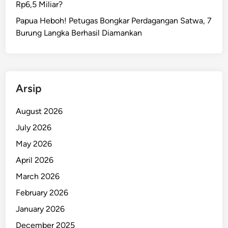
Rp6,5 Miliar?
e
r
Papua Heboh! Petugas Bongkar Perdagangan Satwa, 7
i
Burung Langka Berhasil Diamankan
k
a
n
a
Arsip
n
D
August 2026
a
July 2026
n
P
May 2026
a
April 2026
r
March 2026
i
w
February 2026
i
January 2026
s
December 2025
a