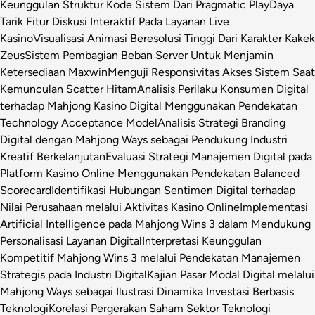
Keunggulan Struktur Kode Sistem Dari Pragmatic Play
Daya
Tarik Fitur Diskusi Interaktif Pada Layanan Live
Kasino
Visualisasi Animasi Beresolusi Tinggi Dari Karakter Kakek
Zeus
Sistem Pembagian Beban Server Untuk Menjamin
Ketersediaan Maxwin
Menguji Responsivitas Akses Sistem Saat
Kemunculan Scatter Hitam
Analisis Perilaku Konsumen Digital
terhadap Mahjong Kasino Digital Menggunakan Pendekatan
Technology Acceptance Model
Analisis Strategi Branding
Digital dengan Mahjong Ways sebagai Pendukung Industri
Kreatif Berkelanjutan
Evaluasi Strategi Manajemen Digital pada
Platform Kasino Online Menggunakan Pendekatan Balanced
Scorecard
Identifikasi Hubungan Sentimen Digital terhadap
Nilai Perusahaan melalui Aktivitas Kasino Online
Implementasi
Artificial Intelligence pada Mahjong Wins 3 dalam Mendukung
Personalisasi Layanan Digital
Interpretasi Keunggulan
Kompetitif Mahjong Wins 3 melalui Pendekatan Manajemen
Strategis pada Industri Digital
Kajian Pasar Modal Digital melalui
Mahjong Ways sebagai Ilustrasi Dinamika Investasi Berbasis
Teknologi
Korelasi Pergerakan Saham Sektor Teknologi