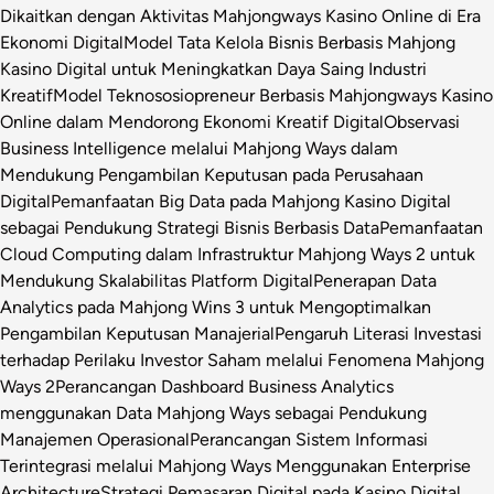
Dikaitkan dengan Aktivitas Mahjongways Kasino Online di Era
Ekonomi Digital
Model Tata Kelola Bisnis Berbasis Mahjong
Kasino Digital untuk Meningkatkan Daya Saing Industri
Kreatif
Model Teknososiopreneur Berbasis Mahjongways Kasino
Online dalam Mendorong Ekonomi Kreatif Digital
Observasi
Business Intelligence melalui Mahjong Ways dalam
Mendukung Pengambilan Keputusan pada Perusahaan
Digital
Pemanfaatan Big Data pada Mahjong Kasino Digital
sebagai Pendukung Strategi Bisnis Berbasis Data
Pemanfaatan
Cloud Computing dalam Infrastruktur Mahjong Ways 2 untuk
Mendukung Skalabilitas Platform Digital
Penerapan Data
Analytics pada Mahjong Wins 3 untuk Mengoptimalkan
Pengambilan Keputusan Manajerial
Pengaruh Literasi Investasi
terhadap Perilaku Investor Saham melalui Fenomena Mahjong
Ways 2
Perancangan Dashboard Business Analytics
menggunakan Data Mahjong Ways sebagai Pendukung
Manajemen Operasional
Perancangan Sistem Informasi
Terintegrasi melalui Mahjong Ways Menggunakan Enterprise
Architecture
Strategi Pemasaran Digital pada Kasino Digital