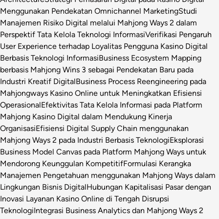
Menggunakan Pendekatan Omnichannel Marketing
Studi
Manajemen Risiko Digital melalui Mahjong Ways 2 dalam
Perspektif Tata Kelola Teknologi Informasi
Verifikasi Pengaruh
User Experience terhadap Loyalitas Pengguna Kasino Digital
Berbasis Teknologi Informasi
Business Ecosystem Mapping
berbasis Mahjong Wins 3 sebagai Pendekatan Baru pada
Industri Kreatif Digital
Business Process Reengineering pada
Mahjongways Kasino Online untuk Meningkatkan Efisiensi
Operasional
Efektivitas Tata Kelola Informasi pada Platform
Mahjong Kasino Digital dalam Mendukung Kinerja
Organisasi
Efisiensi Digital Supply Chain menggunakan
Mahjong Ways 2 pada Industri Berbasis Teknologi
Eksplorasi
Business Model Canvas pada Platform Mahjong Ways untuk
Mendorong Keunggulan Kompetitif
Formulasi Kerangka
Manajemen Pengetahuan menggunakan Mahjong Ways dalam
Lingkungan Bisnis Digital
Hubungan Kapitalisasi Pasar dengan
Inovasi Layanan Kasino Online di Tengah Disrupsi
Teknologi
Integrasi Business Analytics dan Mahjong Ways 2