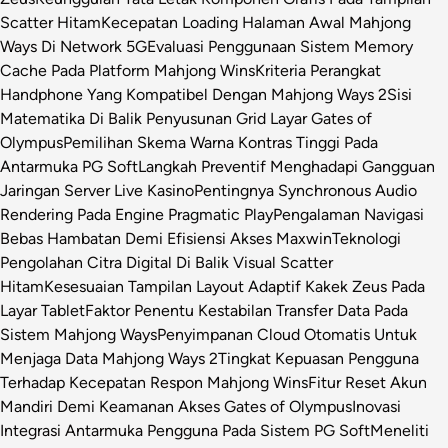
Scatter Hitam
Kecepatan Loading Halaman Awal Mahjong
Ways Di Network 5G
Evaluasi Penggunaan Sistem Memory
Cache Pada Platform Mahjong Wins
Kriteria Perangkat
Handphone Yang Kompatibel Dengan Mahjong Ways 2
Sisi
Matematika Di Balik Penyusunan Grid Layar Gates of
Olympus
Pemilihan Skema Warna Kontras Tinggi Pada
Antarmuka PG Soft
Langkah Preventif Menghadapi Gangguan
Jaringan Server Live Kasino
Pentingnya Synchronous Audio
Rendering Pada Engine Pragmatic Play
Pengalaman Navigasi
Bebas Hambatan Demi Efisiensi Akses Maxwin
Teknologi
Pengolahan Citra Digital Di Balik Visual Scatter
Hitam
Kesesuaian Tampilan Layout Adaptif Kakek Zeus Pada
Layar Tablet
Faktor Penentu Kestabilan Transfer Data Pada
Sistem Mahjong Ways
Penyimpanan Cloud Otomatis Untuk
Menjaga Data Mahjong Ways 2
Tingkat Kepuasan Pengguna
Terhadap Kecepatan Respon Mahjong Wins
Fitur Reset Akun
Mandiri Demi Keamanan Akses Gates of Olympus
Inovasi
Integrasi Antarmuka Pengguna Pada Sistem PG Soft
Meneliti