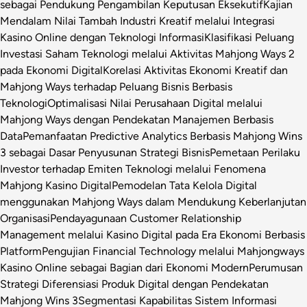
sebagai Pendukung Pengambilan Keputusan Eksekutif
Kajian
Mendalam Nilai Tambah Industri Kreatif melalui Integrasi
Kasino Online dengan Teknologi Informasi
Klasifikasi Peluang
Investasi Saham Teknologi melalui Aktivitas Mahjong Ways 2
pada Ekonomi Digital
Korelasi Aktivitas Ekonomi Kreatif dan
Mahjong Ways terhadap Peluang Bisnis Berbasis
Teknologi
Optimalisasi Nilai Perusahaan Digital melalui
Mahjong Ways dengan Pendekatan Manajemen Berbasis
Data
Pemanfaatan Predictive Analytics Berbasis Mahjong Wins
3 sebagai Dasar Penyusunan Strategi Bisnis
Pemetaan Perilaku
Investor terhadap Emiten Teknologi melalui Fenomena
Mahjong Kasino Digital
Pemodelan Tata Kelola Digital
menggunakan Mahjong Ways dalam Mendukung Keberlanjutan
Organisasi
Pendayagunaan Customer Relationship
Management melalui Kasino Digital pada Era Ekonomi Berbasis
Platform
Pengujian Financial Technology melalui Mahjongways
Kasino Online sebagai Bagian dari Ekonomi Modern
Perumusan
Strategi Diferensiasi Produk Digital dengan Pendekatan
Mahjong Wins 3
Segmentasi Kapabilitas Sistem Informasi