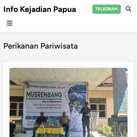
Skip
Info Kejadian Papua
TELEGRAM
to
Ope
Sear
content
Main
Menu
Perikanan Pariwisata