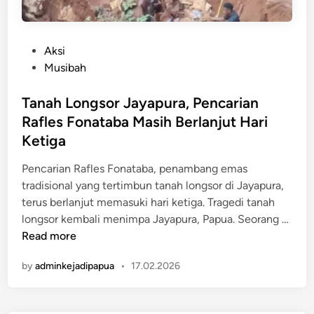
P
Aksi
o
Musibah
s
t
Tanah Longsor Jayapura, Pencarian
e
Rafles Fonataba Masih Berlanjut Hari
d
Ketiga
i
n
Pencarian Rafles Fonataba, penambang emas
tradisional yang tertimbun tanah longsor di Jayapura,
terus berlanjut memasuki hari ketiga. Tragedi tanah
T
longsor kembali menimpa Jayapura, Papua. Seorang …
a
Read more
n
by
adminkejadipapua
•
17.02.2026
a
h
L