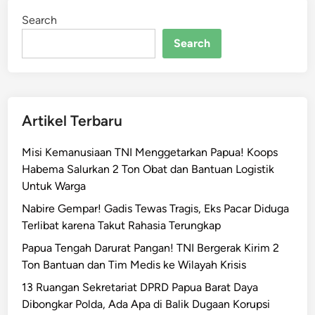
o
Search
n
g
Search
s
o
r
J
Artikel Terbaru
a
y
Misi Kemanusiaan TNI Menggetarkan Papua! Koops
a
Habema Salurkan 2 Ton Obat dan Bantuan Logistik
p
Untuk Warga
u
r
Nabire Gempar! Gadis Tewas Tragis, Eks Pacar Diduga
a
Terlibat karena Takut Rahasia Terungkap
,
Papua Tengah Darurat Pangan! TNI Bergerak Kirim 2
P
Ton Bantuan dan Tim Medis ke Wilayah Krisis
e
13 Ruangan Sekretariat DPRD Papua Barat Daya
n
Dibongkar Polda, Ada Apa di Balik Dugaan Korupsi
c