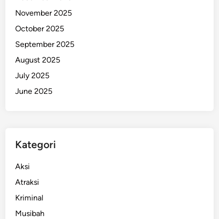
M
November 2025
a
October 2025
s
September 2025
i
h
August 2025
B
July 2025
e
June 2025
r
l
a
n
j
Kategori
u
t
Aksi
H
Atraksi
a
Kriminal
r
i
Musibah