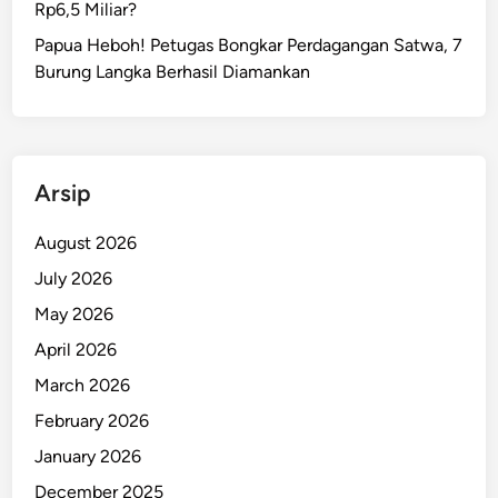
Rp6,5 Miliar?
a
r
Papua Heboh! Petugas Bongkar Perdagangan Satwa, 7
i
Burung Langka Berhasil Diamankan
a
n
R
a
Arsip
f
l
August 2026
e
July 2026
s
F
May 2026
o
April 2026
n
March 2026
a
t
February 2026
a
January 2026
b
December 2025
a