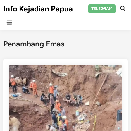
Skip
Info Kejadian Papua
TELEGRAM
to
Ope
Sear
content
Main
Menu
Penambang Emas