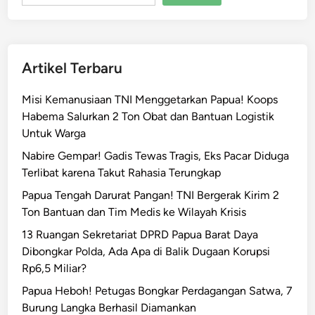
b
e
r
n
Artikel Terbaru
u
r
Misi Kemanusiaan TNI Menggetarkan Papua! Koops
d
Habema Salurkan 2 Ton Obat dan Bantuan Logistik
a
Untuk Warga
n
W
Nabire Gempar! Gadis Tewas Tragis, Eks Pacar Diduga
a
Terlibat karena Takut Rahasia Terungkap
g
Papua Tengah Darurat Pangan! TNI Bergerak Kirim 2
u
Ton Bantuan dan Tim Medis ke Wilayah Krisis
b
13 Ruangan Sekretariat DPRD Papua Barat Daya
P
Dibongkar Polda, Ada Apa di Balik Dugaan Korupsi
a
Rp6,5 Miliar?
p
u
Papua Heboh! Petugas Bongkar Perdagangan Satwa, 7
a
Burung Langka Berhasil Diamankan