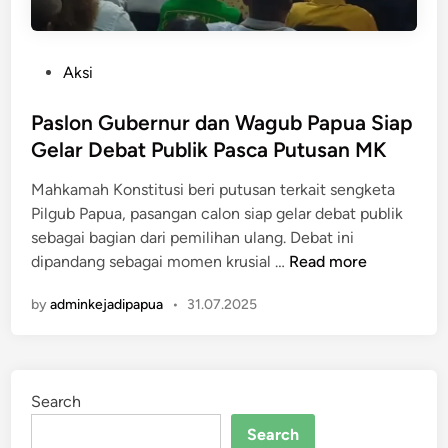
P
Aksi
o
s
Paslon Gubernur dan Wagub Papua Siap
t
Gelar Debat Publik Pasca Putusan MK
e
Mahkamah Konstitusi beri putusan terkait sengketa
d
Pilgub Papua, pasangan calon siap gelar debat publik
i
sebagai bagian dari pemilihan ulang. Debat ini
n
P
dipandang sebagai momen krusial …
Read more
a
by
adminkejadipapua
•
31.07.2025
s
l
o
n
Search
G
u
Search