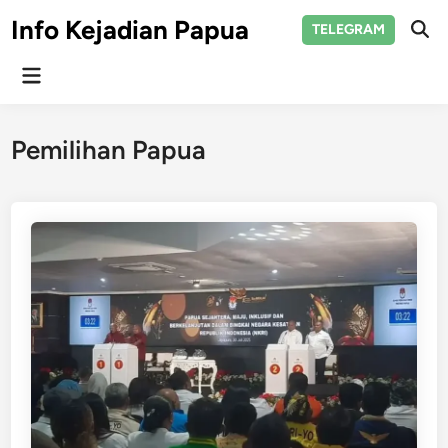
Skip
Info Kejadian Papua
TELEGRAM
to
Ope
Sear
content
Main
Menu
Pemilihan Papua