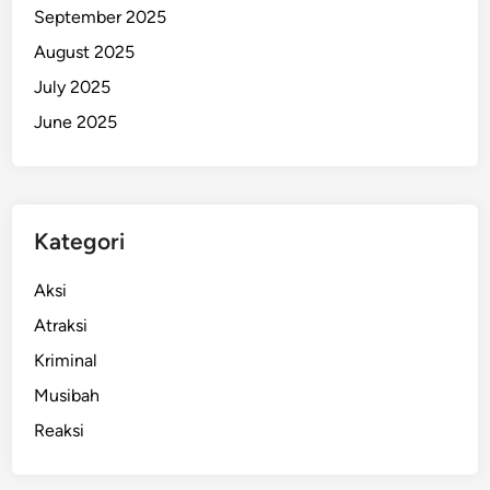
September 2025
k
P
August 2025
a
July 2025
s
June 2025
c
a
P
u
t
Kategori
u
s
Aksi
a
Atraksi
n
Kriminal
M
K
Musibah
Reaksi