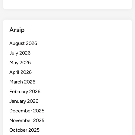
S
i
a
p
Arsip
G
e
August 2026
l
July 2026
a
r
May 2026
D
April 2026
e
March 2026
b
a
February 2026
t
January 2026
P
December 2025
u
b
November 2025
l
October 2025
i