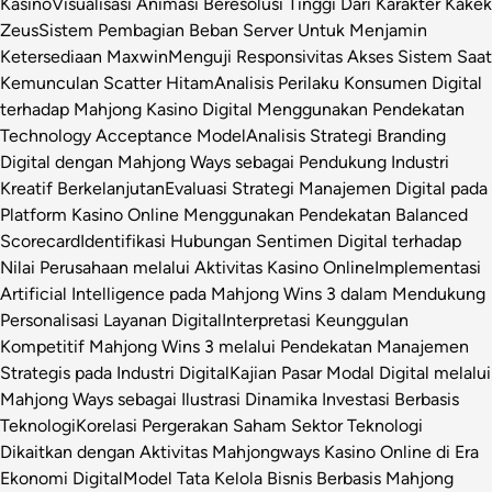
Kasino
Visualisasi Animasi Beresolusi Tinggi Dari Karakter Kakek
Zeus
Sistem Pembagian Beban Server Untuk Menjamin
Ketersediaan Maxwin
Menguji Responsivitas Akses Sistem Saat
Kemunculan Scatter Hitam
Analisis Perilaku Konsumen Digital
terhadap Mahjong Kasino Digital Menggunakan Pendekatan
Technology Acceptance Model
Analisis Strategi Branding
Digital dengan Mahjong Ways sebagai Pendukung Industri
Kreatif Berkelanjutan
Evaluasi Strategi Manajemen Digital pada
Platform Kasino Online Menggunakan Pendekatan Balanced
Scorecard
Identifikasi Hubungan Sentimen Digital terhadap
Nilai Perusahaan melalui Aktivitas Kasino Online
Implementasi
Artificial Intelligence pada Mahjong Wins 3 dalam Mendukung
Personalisasi Layanan Digital
Interpretasi Keunggulan
Kompetitif Mahjong Wins 3 melalui Pendekatan Manajemen
Strategis pada Industri Digital
Kajian Pasar Modal Digital melalui
Mahjong Ways sebagai Ilustrasi Dinamika Investasi Berbasis
Teknologi
Korelasi Pergerakan Saham Sektor Teknologi
Dikaitkan dengan Aktivitas Mahjongways Kasino Online di Era
Ekonomi Digital
Model Tata Kelola Bisnis Berbasis Mahjong