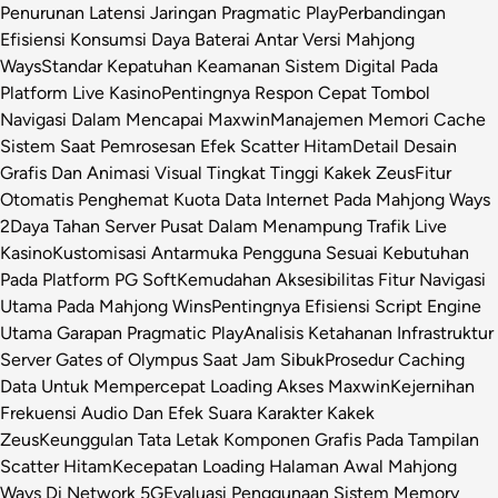
Penurunan Latensi Jaringan Pragmatic Play
Perbandingan
Efisiensi Konsumsi Daya Baterai Antar Versi Mahjong
Ways
Standar Kepatuhan Keamanan Sistem Digital Pada
Platform Live Kasino
Pentingnya Respon Cepat Tombol
Navigasi Dalam Mencapai Maxwin
Manajemen Memori Cache
Sistem Saat Pemrosesan Efek Scatter Hitam
Detail Desain
Grafis Dan Animasi Visual Tingkat Tinggi Kakek Zeus
Fitur
Otomatis Penghemat Kuota Data Internet Pada Mahjong Ways
2
Daya Tahan Server Pusat Dalam Menampung Trafik Live
Kasino
Kustomisasi Antarmuka Pengguna Sesuai Kebutuhan
Pada Platform PG Soft
Kemudahan Aksesibilitas Fitur Navigasi
Utama Pada Mahjong Wins
Pentingnya Efisiensi Script Engine
Utama Garapan Pragmatic Play
Analisis Ketahanan Infrastruktur
Server Gates of Olympus Saat Jam Sibuk
Prosedur Caching
Data Untuk Mempercepat Loading Akses Maxwin
Kejernihan
Frekuensi Audio Dan Efek Suara Karakter Kakek
Zeus
Keunggulan Tata Letak Komponen Grafis Pada Tampilan
Scatter Hitam
Kecepatan Loading Halaman Awal Mahjong
Ways Di Network 5G
Evaluasi Penggunaan Sistem Memory