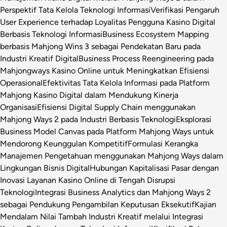
Perspektif Tata Kelola Teknologi Informasi
Verifikasi Pengaruh
User Experience terhadap Loyalitas Pengguna Kasino Digital
Berbasis Teknologi Informasi
Business Ecosystem Mapping
berbasis Mahjong Wins 3 sebagai Pendekatan Baru pada
Industri Kreatif Digital
Business Process Reengineering pada
Mahjongways Kasino Online untuk Meningkatkan Efisiensi
Operasional
Efektivitas Tata Kelola Informasi pada Platform
Mahjong Kasino Digital dalam Mendukung Kinerja
Organisasi
Efisiensi Digital Supply Chain menggunakan
Mahjong Ways 2 pada Industri Berbasis Teknologi
Eksplorasi
Business Model Canvas pada Platform Mahjong Ways untuk
Mendorong Keunggulan Kompetitif
Formulasi Kerangka
Manajemen Pengetahuan menggunakan Mahjong Ways dalam
Lingkungan Bisnis Digital
Hubungan Kapitalisasi Pasar dengan
Inovasi Layanan Kasino Online di Tengah Disrupsi
Teknologi
Integrasi Business Analytics dan Mahjong Ways 2
sebagai Pendukung Pengambilan Keputusan Eksekutif
Kajian
Mendalam Nilai Tambah Industri Kreatif melalui Integrasi