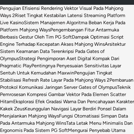
Pengujian Efisiensi Rendering Vektor Visual Pada Mahjong
Ways 2
Riset Tingkat Kestabilan Latensi Streaming Platform
Live Kasino
Sistem Manajemen Algoritma Beban Kerja Pada
Platform Mahjong Ways
Pengembangan Fitur Antarmuka
Berbasis Gestur Oleh Tim PG Soft
Dampak Optimasi Script
Engine Terhadap Kecepatan Akses Mahjong Wins
Arsitektur
Sistem Keamanan Data Terenkripsi Pada Gates of
Olympus
Strategi Pengimporan Aset Digital Kompak Dari
Pragmatic Play
Pentingnya Penyesuaian Sensitivitas Layar
Sentuh Untuk Kemudahan Maxwin
Pengujian Tingkat
Stabilisasi Refresh Rate Layar Pada Mahjong Ways 2
Pembaruan
Protokol Komunikasi Jaringan Server Gates of Olympus
Teknik
Pemrosesan Kompresi Gambar Vektor Pada Elemen Scatter
Hitam
Eksplorasi Efek Gradasi Warna Dan Pencahayaan Karakter
Kakek Zeus
Keunggulan Navigasi Layar Berdiri Ponsel Dalam
Menjalankan Mahjong Ways
Fungsi Otomatisasi Simpan Data
Pada Antarmuka Mahjong Wins
Tata Letak Menu Minimalis Dan
Ergonomis Pada Sistem PG Soft
Mengurai Penyebab Utama