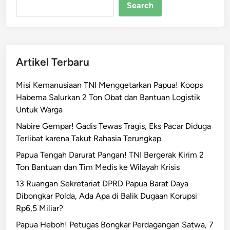
E
Search
l
i
t
e
Artikel Terbaru
T
N
Misi Kemanusiaan TNI Menggetarkan Papua! Koops
I
Habema Salurkan 2 Ton Obat dan Bantuan Logistik
H
Untuk Warga
a
d
Nabire Gempar! Gadis Tewas Tragis, Eks Pacar Diduga
a
Terlibat karena Takut Rahasia Terungkap
p
Papua Tengah Darurat Pangan! TNI Bergerak Kirim 2
i
Ton Bantuan dan Tim Medis ke Wilayah Krisis
B
13 Ruangan Sekretariat DPRD Papua Barat Daya
a
Dibongkar Polda, Ada Apa di Balik Dugaan Korupsi
h
Rp6,5 Miliar?
a
y
Papua Heboh! Petugas Bongkar Perdagangan Satwa, 7