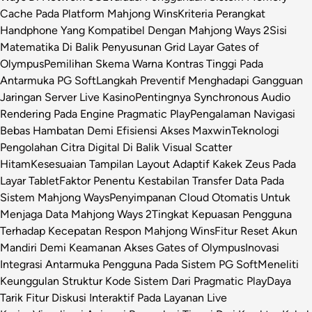
Cache Pada Platform Mahjong Wins
Kriteria Perangkat
Handphone Yang Kompatibel Dengan Mahjong Ways 2
Sisi
Matematika Di Balik Penyusunan Grid Layar Gates of
Olympus
Pemilihan Skema Warna Kontras Tinggi Pada
Antarmuka PG Soft
Langkah Preventif Menghadapi Gangguan
Jaringan Server Live Kasino
Pentingnya Synchronous Audio
Rendering Pada Engine Pragmatic Play
Pengalaman Navigasi
Bebas Hambatan Demi Efisiensi Akses Maxwin
Teknologi
Pengolahan Citra Digital Di Balik Visual Scatter
Hitam
Kesesuaian Tampilan Layout Adaptif Kakek Zeus Pada
Layar Tablet
Faktor Penentu Kestabilan Transfer Data Pada
Sistem Mahjong Ways
Penyimpanan Cloud Otomatis Untuk
Menjaga Data Mahjong Ways 2
Tingkat Kepuasan Pengguna
Terhadap Kecepatan Respon Mahjong Wins
Fitur Reset Akun
Mandiri Demi Keamanan Akses Gates of Olympus
Inovasi
Integrasi Antarmuka Pengguna Pada Sistem PG Soft
Meneliti
Keunggulan Struktur Kode Sistem Dari Pragmatic Play
Daya
Tarik Fitur Diskusi Interaktif Pada Layanan Live