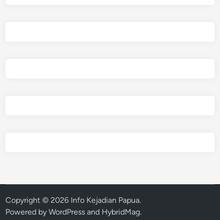
Copyright © 2026
Info Kejadian Papua
.
Powered by
WordPress
and
HybridMag
.