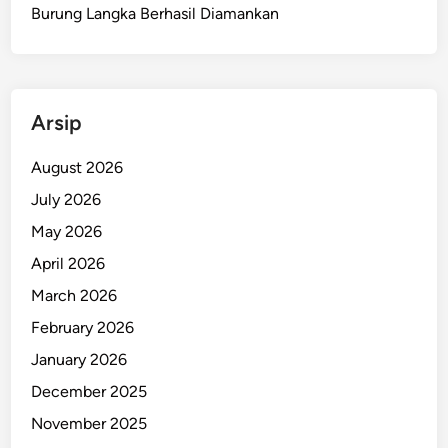
a
Burung Langka Berhasil Diamankan
D
e
m
i
Arsip
S
e
August 2026
l
July 2026
a
m
May 2026
a
April 2026
t
March 2026
k
a
February 2026
n
January 2026
1
December 2025
8
K
November 2025
a