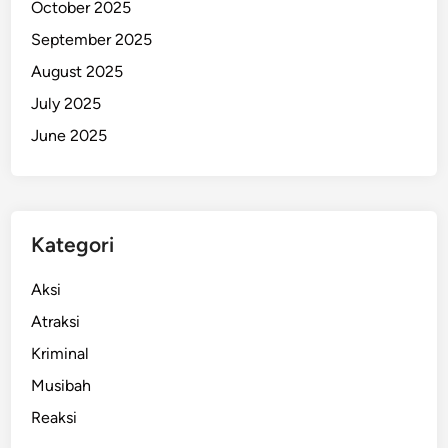
October 2025
r
September 2025
y
a
August 2025
w
July 2025
a
June 2025
n
F
r
e
e
Kategori
p
o
Aksi
r
Atraksi
t
Kriminal
Musibah
Reaksi