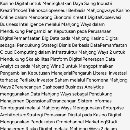
Kasino Digital untuk Meningkatkan Daya Saing Industri
Kreatif
Model Teknososiopreneur Berbasis Mahjongways Kasino
Online dalam Mendorong Ekonomi Kreatif Digital
Observasi
Business Intelligence melalui Mahjong Ways dalam
Mendukung Pengambilan Keputusan pada Perusahaan
Digital
Pemanfaatan Big Data pada Mahjong Kasino Digital
sebagai Pendukung Strategi Bisnis Berbasis Data
Pemanfaatan
Cloud Computing dalam Infrastruktur Mahjong Ways 2 untuk
Mendukung Skalabilitas Platform Digital
Penerapan Data
Analytics pada Mahjong Wins 3 untuk Mengoptimalkan
Pengambilan Keputusan Manajerial
Pengaruh Literasi Investasi
terhadap Perilaku Investor Saham melalui Fenomena Mahjong
Ways 2
Perancangan Dashboard Business Analytics
menggunakan Data Mahjong Ways sebagai Pendukung
Manajemen Operasional
Perancangan Sistem Informasi
Terintegrasi melalui Mahjong Ways Menggunakan Enterprise
Architecture
Strategi Pemasaran Digital pada Kasino Digital
Menggunakan Pendekatan Omnichannel Marketing
Studi
Manajemen Risiko Digital melalui Mahjong Ways 2 dalam