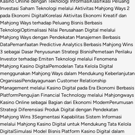
Kasino Online dengan Teknologi Informasi
Klasifikasi Peluang
Investasi Saham Teknologi melalui Aktivitas Mahjong Ways 2
pada Ekonomi Digital
Korelasi Aktivitas Ekonomi Kreatif dan
Mahjong Ways terhadap Peluang Bisnis Berbasis
Teknologi
Optimalisasi Nilai Perusahaan Digital melalui
Mahjong Ways dengan Pendekatan Manajemen Berbasis
Data
Pemanfaatan Predictive Analytics Berbasis Mahjong Wins
3 sebagai Dasar Penyusunan Strategi Bisnis
Pemetaan Perilaku
Investor terhadap Emiten Teknologi melalui Fenomena
Mahjong Kasino Digital
Pemodelan Tata Kelola Digital
menggunakan Mahjong Ways dalam Mendukung Keberlanjutan
Organisasi
Pendayagunaan Customer Relationship
Management melalui Kasino Digital pada Era Ekonomi Berbasis
Platform
Pengujian Financial Technology melalui Mahjongways
Kasino Online sebagai Bagian dari Ekonomi Modern
Perumusan
Strategi Diferensiasi Produk Digital dengan Pendekatan
Mahjong Wins 3
Segmentasi Kapabilitas Sistem Informasi
melalui Mahjong Kasino Digital untuk Mendukung Tata Kelola
Digital
Simulasi Model Bisnis Platform Kasino Digital dalam