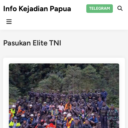
Skip
Info Kejadian Papua
TELEGRAM
to
Ope
Sear
content
Main
Menu
Pasukan Elite TNI