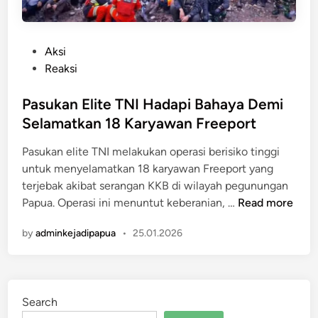
P
Aksi
o
Reaksi
s
t
Pasukan Elite TNI Hadapi Bahaya Demi
e
Selamatkan 18 Karyawan Freeport
d
Pasukan elite TNI melakukan operasi berisiko tinggi
i
untuk menyelamatkan 18 karyawan Freeport yang
n
terjebak akibat serangan KKB di wilayah pegunungan
P
Papua. Operasi ini menuntut keberanian, …
Read more
a
by
adminkejadipapua
•
25.01.2026
s
u
k
a
Search
n