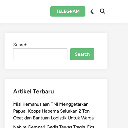
Switch
TELEGRAM
Open
to
Search
dark
mode
Search
Search
Artikel Terbaru
Misi Kemanusiaan TNI Menggetarkan
Papua! Koops Habema Salurkan 2 Ton
Obat dan Bantuan Logistik Untuk Warga
Nabire Gempar! Gadis Tewas Tragis, Eks