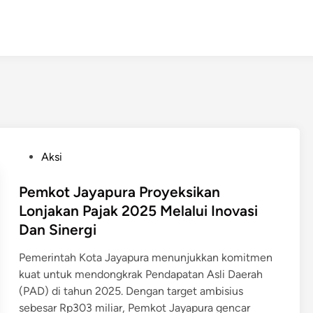
P
Aksi
o
s
Pemkot Jayapura Proyeksikan
t
Lonjakan Pajak 2025 Melalui Inovasi
e
Dan Sinergi
d
i
Pemerintah Kota Jayapura menunjukkan komitmen
n
kuat untuk mendongkrak Pendapatan Asli Daerah
(PAD) di tahun 2025. Dengan target ambisius
sebesar Rp303 miliar, Pemkot Jayapura gencar