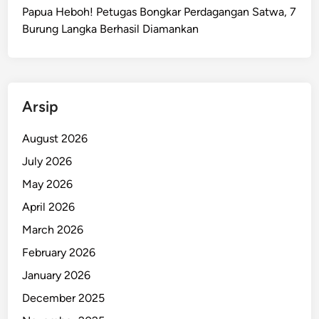
n
Papua Heboh! Petugas Bongkar Perdagangan Satwa, 7
g
Burung Langka Berhasil Diamankan
g
o
t
a
Arsip
O
P
August 2026
M
July 2026
K
e
May 2026
m
April 2026
b
March 2026
a
l
February 2026
i
January 2026
k
December 2025
e
P