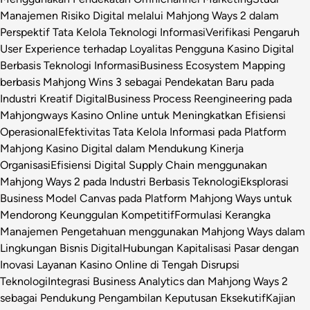
Manajemen Risiko Digital melalui Mahjong Ways 2 dalam
Perspektif Tata Kelola Teknologi Informasi
Verifikasi Pengaruh
User Experience terhadap Loyalitas Pengguna Kasino Digital
Berbasis Teknologi Informasi
Business Ecosystem Mapping
berbasis Mahjong Wins 3 sebagai Pendekatan Baru pada
Industri Kreatif Digital
Business Process Reengineering pada
Mahjongways Kasino Online untuk Meningkatkan Efisiensi
Operasional
Efektivitas Tata Kelola Informasi pada Platform
Mahjong Kasino Digital dalam Mendukung Kinerja
Organisasi
Efisiensi Digital Supply Chain menggunakan
Mahjong Ways 2 pada Industri Berbasis Teknologi
Eksplorasi
Business Model Canvas pada Platform Mahjong Ways untuk
Mendorong Keunggulan Kompetitif
Formulasi Kerangka
Manajemen Pengetahuan menggunakan Mahjong Ways dalam
Lingkungan Bisnis Digital
Hubungan Kapitalisasi Pasar dengan
Inovasi Layanan Kasino Online di Tengah Disrupsi
Teknologi
Integrasi Business Analytics dan Mahjong Ways 2
sebagai Pendukung Pengambilan Keputusan Eksekutif
Kajian