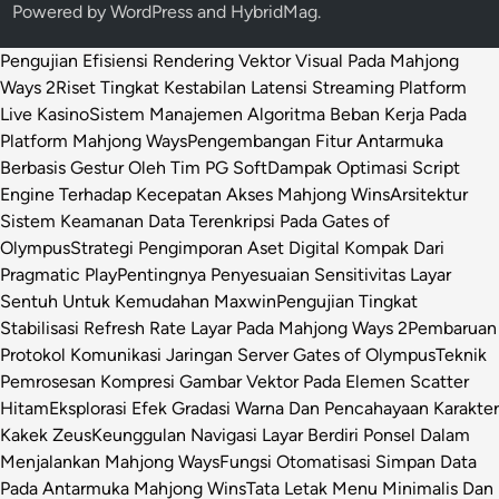
Powered by
WordPress
and
HybridMag
.
Pengujian Efisiensi Rendering Vektor Visual Pada Mahjong
Ways 2
Riset Tingkat Kestabilan Latensi Streaming Platform
Live Kasino
Sistem Manajemen Algoritma Beban Kerja Pada
Platform Mahjong Ways
Pengembangan Fitur Antarmuka
Berbasis Gestur Oleh Tim PG Soft
Dampak Optimasi Script
Engine Terhadap Kecepatan Akses Mahjong Wins
Arsitektur
Sistem Keamanan Data Terenkripsi Pada Gates of
Olympus
Strategi Pengimporan Aset Digital Kompak Dari
Pragmatic Play
Pentingnya Penyesuaian Sensitivitas Layar
Sentuh Untuk Kemudahan Maxwin
Pengujian Tingkat
Stabilisasi Refresh Rate Layar Pada Mahjong Ways 2
Pembaruan
Protokol Komunikasi Jaringan Server Gates of Olympus
Teknik
Pemrosesan Kompresi Gambar Vektor Pada Elemen Scatter
Hitam
Eksplorasi Efek Gradasi Warna Dan Pencahayaan Karakter
Kakek Zeus
Keunggulan Navigasi Layar Berdiri Ponsel Dalam
Menjalankan Mahjong Ways
Fungsi Otomatisasi Simpan Data
Pada Antarmuka Mahjong Wins
Tata Letak Menu Minimalis Dan