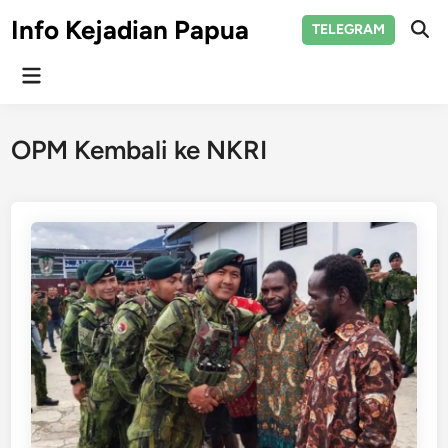
Skip
Info Kejadian Papua
TELEGRAM
to
Ope
Sear
content
Main
Menu
OPM Kembali ke NKRI