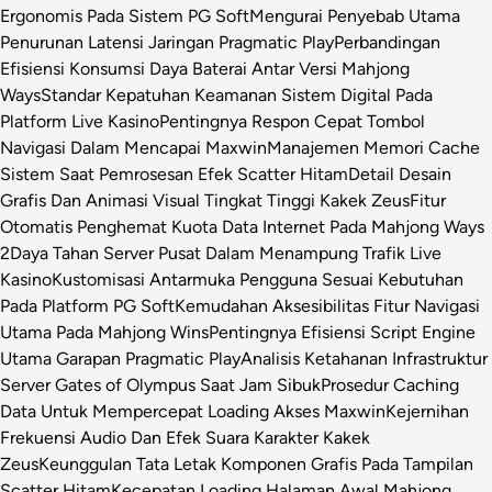
Ergonomis Pada Sistem PG Soft
Mengurai Penyebab Utama
Penurunan Latensi Jaringan Pragmatic Play
Perbandingan
Efisiensi Konsumsi Daya Baterai Antar Versi Mahjong
Ways
Standar Kepatuhan Keamanan Sistem Digital Pada
Platform Live Kasino
Pentingnya Respon Cepat Tombol
Navigasi Dalam Mencapai Maxwin
Manajemen Memori Cache
Sistem Saat Pemrosesan Efek Scatter Hitam
Detail Desain
Grafis Dan Animasi Visual Tingkat Tinggi Kakek Zeus
Fitur
Otomatis Penghemat Kuota Data Internet Pada Mahjong Ways
2
Daya Tahan Server Pusat Dalam Menampung Trafik Live
Kasino
Kustomisasi Antarmuka Pengguna Sesuai Kebutuhan
Pada Platform PG Soft
Kemudahan Aksesibilitas Fitur Navigasi
Utama Pada Mahjong Wins
Pentingnya Efisiensi Script Engine
Utama Garapan Pragmatic Play
Analisis Ketahanan Infrastruktur
Server Gates of Olympus Saat Jam Sibuk
Prosedur Caching
Data Untuk Mempercepat Loading Akses Maxwin
Kejernihan
Frekuensi Audio Dan Efek Suara Karakter Kakek
Zeus
Keunggulan Tata Letak Komponen Grafis Pada Tampilan
Scatter Hitam
Kecepatan Loading Halaman Awal Mahjong