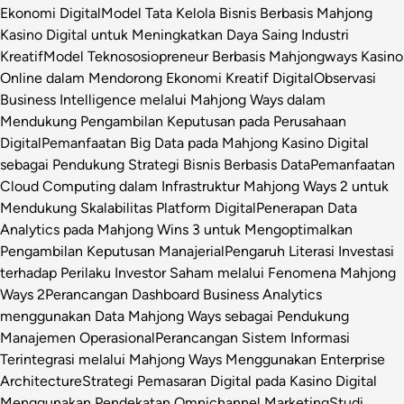
Ekonomi Digital
Model Tata Kelola Bisnis Berbasis Mahjong
Kasino Digital untuk Meningkatkan Daya Saing Industri
Kreatif
Model Teknososiopreneur Berbasis Mahjongways Kasino
Online dalam Mendorong Ekonomi Kreatif Digital
Observasi
Business Intelligence melalui Mahjong Ways dalam
Mendukung Pengambilan Keputusan pada Perusahaan
Digital
Pemanfaatan Big Data pada Mahjong Kasino Digital
sebagai Pendukung Strategi Bisnis Berbasis Data
Pemanfaatan
Cloud Computing dalam Infrastruktur Mahjong Ways 2 untuk
Mendukung Skalabilitas Platform Digital
Penerapan Data
Analytics pada Mahjong Wins 3 untuk Mengoptimalkan
Pengambilan Keputusan Manajerial
Pengaruh Literasi Investasi
terhadap Perilaku Investor Saham melalui Fenomena Mahjong
Ways 2
Perancangan Dashboard Business Analytics
menggunakan Data Mahjong Ways sebagai Pendukung
Manajemen Operasional
Perancangan Sistem Informasi
Terintegrasi melalui Mahjong Ways Menggunakan Enterprise
Architecture
Strategi Pemasaran Digital pada Kasino Digital
Menggunakan Pendekatan Omnichannel Marketing
Studi