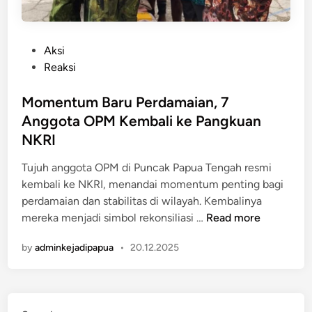
P
Aksi
o
Reaksi
s
t
Momentum Baru Perdamaian, 7
e
Anggota OPM Kembali ke Pangkuan
d
NKRI
i
n
Tujuh anggota OPM di Puncak Papua Tengah resmi
kembali ke NKRI, menandai momentum penting bagi
perdamaian dan stabilitas di wilayah. Kembalinya
M
mereka menjadi simbol rekonsiliasi …
Read more
o
by
adminkejadipapua
•
20.12.2025
m
e
n
t