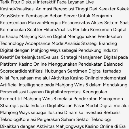
Tarik Fitur Diskusi Interaktif Pada Layanan Live
Kasino
Visualisasi Animasi Beresolusi Tinggi Dari Karakter Kakek
Zeus
Sistem Pembagian Beban Server Untuk Menjamin
Ketersediaan Maxwin
Menguji Responsivitas Akses Sistem Saat
Kemunculan Scatter Hitam
Analisis Perilaku Konsumen Digital
terhadap Mahjong Kasino Digital Menggunakan Pendekatan
Technology Acceptance Model
Analisis Strategi Branding
Digital dengan Mahjong Ways sebagai Pendukung Industri
Kreatif Berkelanjutan
Evaluasi Strategi Manajemen Digital pada
Platform Kasino Online Menggunakan Pendekatan Balanced
Scorecard
Identifikasi Hubungan Sentimen Digital terhadap
Nilai Perusahaan melalui Aktivitas Kasino Online
Implementasi
Artificial Intelligence pada Mahjong Wins 3 dalam Mendukung
Personalisasi Layanan Digital
Interpretasi Keunggulan
Kompetitif Mahjong Wins 3 melalui Pendekatan Manajemen
Strategis pada Industri Digital
Kajian Pasar Modal Digital melalui
Mahjong Ways sebagai Ilustrasi Dinamika Investasi Berbasis
Teknologi
Korelasi Pergerakan Saham Sektor Teknologi
Dikaitkan dengan Aktivitas Mahjongways Kasino Online di Era