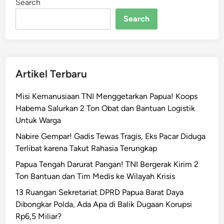
Search
u
m
Search
B
a
r
u
Artikel Terbaru
P
e
Misi Kemanusiaan TNI Menggetarkan Papua! Koops
r
Habema Salurkan 2 Ton Obat dan Bantuan Logistik
d
Untuk Warga
a
m
Nabire Gempar! Gadis Tewas Tragis, Eks Pacar Diduga
a
Terlibat karena Takut Rahasia Terungkap
i
Papua Tengah Darurat Pangan! TNI Bergerak Kirim 2
a
Ton Bantuan dan Tim Medis ke Wilayah Krisis
n
13 Ruangan Sekretariat DPRD Papua Barat Daya
,
Dibongkar Polda, Ada Apa di Balik Dugaan Korupsi
7
Rp6,5 Miliar?
A