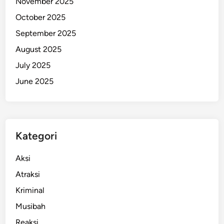
November 2025
a
October 2025
n
September 2025
g
k
August 2025
u
July 2025
a
June 2025
n
N
K
R
I
Kategori
Aksi
Atraksi
Kriminal
Musibah
Reaksi