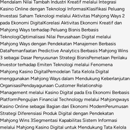
Mendalam Nilai Tambah Industri Kreatif melalui Integrasi
Kasino Online dengan Teknologi Informasi
Klasifikasi Peluang
Investasi Saham Teknologi melalui Aktivitas Mahjong Ways 2
pada Ekonomi Digital
Korelasi Aktivitas Ekonomi Kreatif dan
Mahjong Ways terhadap Peluang Bisnis Berbasis
Teknologi
Optimalisasi Nilai Perusahaan Digital melalui
Mahjong Ways dengan Pendekatan Manajemen Berbasis
Data
Pemanfaatan Predictive Analytics Berbasis Mahjong Wins
3 sebagai Dasar Penyusunan Strategi Bisnis
Pemetaan Perilaku
Investor terhadap Emiten Teknologi melalui Fenomena
Mahjong Kasino Digital
Pemodelan Tata Kelola Digital
menggunakan Mahjong Ways dalam Mendukung Keberlanjutan
Organisasi
Pendayagunaan Customer Relationship
Management melalui Kasino Digital pada Era Ekonomi Berbasis
Platform
Pengujian Financial Technology melalui Mahjongways
Kasino Online sebagai Bagian dari Ekonomi Modern
Perumusan
Strategi Diferensiasi Produk Digital dengan Pendekatan
Mahjong Wins 3
Segmentasi Kapabilitas Sistem Informasi
melalui Mahjong Kasino Digital untuk Mendukung Tata Kelola