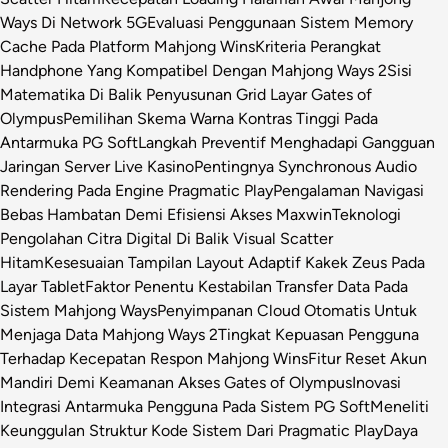
Ways Di Network 5G
Evaluasi Penggunaan Sistem Memory
Cache Pada Platform Mahjong Wins
Kriteria Perangkat
Handphone Yang Kompatibel Dengan Mahjong Ways 2
Sisi
Matematika Di Balik Penyusunan Grid Layar Gates of
Olympus
Pemilihan Skema Warna Kontras Tinggi Pada
Antarmuka PG Soft
Langkah Preventif Menghadapi Gangguan
Jaringan Server Live Kasino
Pentingnya Synchronous Audio
Rendering Pada Engine Pragmatic Play
Pengalaman Navigasi
Bebas Hambatan Demi Efisiensi Akses Maxwin
Teknologi
Pengolahan Citra Digital Di Balik Visual Scatter
Hitam
Kesesuaian Tampilan Layout Adaptif Kakek Zeus Pada
Layar Tablet
Faktor Penentu Kestabilan Transfer Data Pada
Sistem Mahjong Ways
Penyimpanan Cloud Otomatis Untuk
Menjaga Data Mahjong Ways 2
Tingkat Kepuasan Pengguna
Terhadap Kecepatan Respon Mahjong Wins
Fitur Reset Akun
Mandiri Demi Keamanan Akses Gates of Olympus
Inovasi
Integrasi Antarmuka Pengguna Pada Sistem PG Soft
Meneliti
Keunggulan Struktur Kode Sistem Dari Pragmatic Play
Daya