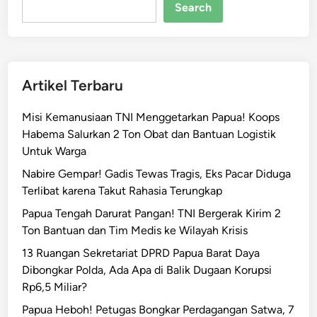
p
Search
u
a
G
e
Artikel Terbaru
l
a
Misi Kemanusiaan TNI Menggetarkan Papua! Koops
r
Habema Salurkan 2 Ton Obat dan Bantuan Logistik
O
Untuk Warga
p
e
Nabire Gempar! Gadis Tewas Tragis, Eks Pacar Diduga
r
Terlibat karena Takut Rahasia Terungkap
a
Papua Tengah Darurat Pangan! TNI Bergerak Kirim 2
s
Ton Bantuan dan Tim Medis ke Wilayah Krisis
i
13 Ruangan Sekretariat DPRD Papua Barat Daya
S
Dibongkar Polda, Ada Apa di Balik Dugaan Korupsi
i
Rp6,5 Miliar?
k
a
Papua Heboh! Petugas Bongkar Perdagangan Satwa, 7