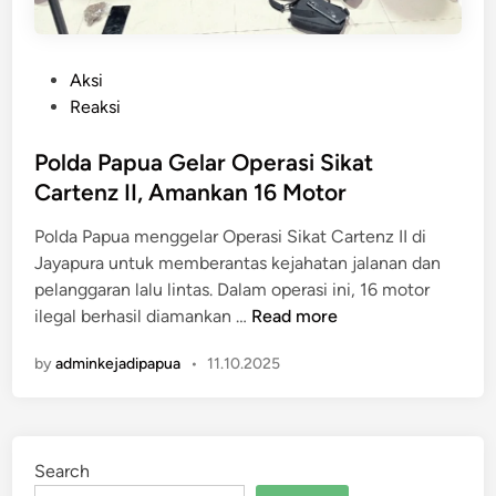
P
Aksi
o
Reaksi
s
t
Polda Papua Gelar Operasi Sikat
e
Cartenz II, Amankan 16 Motor
d
Polda Papua menggelar Operasi Sikat Cartenz II di
i
Jayapura untuk memberantas kejahatan jalanan dan
n
pelanggaran lalu lintas. Dalam operasi ini, 16 motor
P
ilegal berhasil diamankan …
Read more
o
by
adminkejadipapua
•
11.10.2025
l
d
a
P
Search
a