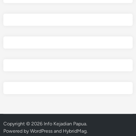
Copyright © 2026
Info Kejadian Papua
.
Powered by
WordPress
and
HybridMag
.