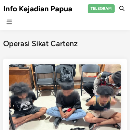
Skip
Info Kejadian Papua
TELEGRAM
to
Ope
Sear
content
Main
Menu
Operasi Sikat Cartenz