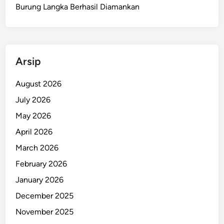
t
Burung Langka Berhasil Diamankan
C
a
r
t
Arsip
e
n
August 2026
z
July 2026
I
I
May 2026
,
April 2026
A
March 2026
m
a
February 2026
n
January 2026
k
December 2025
a
n
November 2025
1