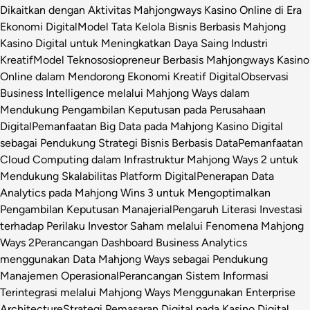
Dikaitkan dengan Aktivitas Mahjongways Kasino Online di Era
Ekonomi Digital
Model Tata Kelola Bisnis Berbasis Mahjong
Kasino Digital untuk Meningkatkan Daya Saing Industri
Kreatif
Model Teknososiopreneur Berbasis Mahjongways Kasino
Online dalam Mendorong Ekonomi Kreatif Digital
Observasi
Business Intelligence melalui Mahjong Ways dalam
Mendukung Pengambilan Keputusan pada Perusahaan
Digital
Pemanfaatan Big Data pada Mahjong Kasino Digital
sebagai Pendukung Strategi Bisnis Berbasis Data
Pemanfaatan
Cloud Computing dalam Infrastruktur Mahjong Ways 2 untuk
Mendukung Skalabilitas Platform Digital
Penerapan Data
Analytics pada Mahjong Wins 3 untuk Mengoptimalkan
Pengambilan Keputusan Manajerial
Pengaruh Literasi Investasi
terhadap Perilaku Investor Saham melalui Fenomena Mahjong
Ways 2
Perancangan Dashboard Business Analytics
menggunakan Data Mahjong Ways sebagai Pendukung
Manajemen Operasional
Perancangan Sistem Informasi
Terintegrasi melalui Mahjong Ways Menggunakan Enterprise
Architecture
Strategi Pemasaran Digital pada Kasino Digital