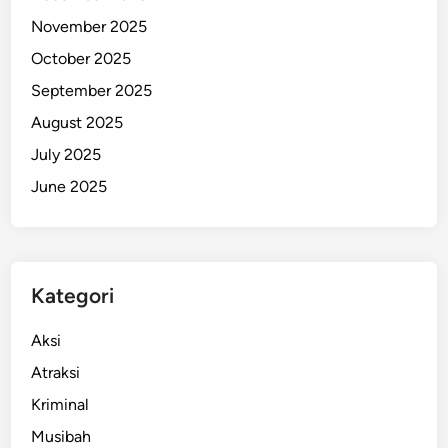
a
November 2025
n
October 2025
t
September 2025
a
m
August 2025
S
July 2025
e
June 2025
r
a
n
g
a
Kategori
n
B
Aksi
a
Atraksi
l
Kriminal
i
k
Musibah