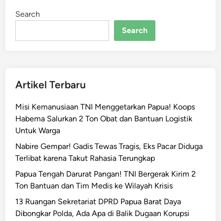
B
Search
a
k
Search
u
T
e
m
Artikel Terbaru
b
a
Misi Kemanusiaan TNI Menggetarkan Papua! Koops
k
Habema Salurkan 2 Ton Obat dan Bantuan Logistik
d
Untuk Warga
i
D
Nabire Gempar! Gadis Tewas Tragis, Eks Pacar Diduga
o
Terlibat karena Takut Rahasia Terungkap
g
Papua Tengah Darurat Pangan! TNI Bergerak Kirim 2
i
Ton Bantuan dan Tim Medis ke Wilayah Krisis
y
13 Ruangan Sekretariat DPRD Papua Barat Daya
a
Dibongkar Polda, Ada Apa di Balik Dugaan Korupsi
i