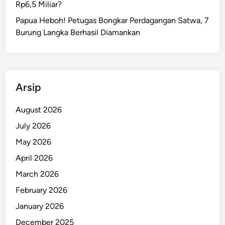
Rp6,5 Miliar?
!
A
Papua Heboh! Petugas Bongkar Perdagangan Satwa, 7
n
Burung Langka Berhasil Diamankan
g
g
o
t
Arsip
a
K
August 2026
K
July 2026
B
T
May 2026
e
April 2026
w
March 2026
a
s
February 2026
D
January 2026
i
December 2025
h