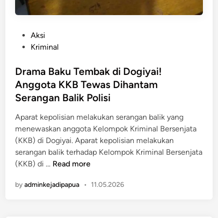
P
Aksi
o
Kriminal
s
t
Drama Baku Tembak di Dogiyai!
e
Anggota KKB Tewas Dihantam
d
Serangan Balik Polisi
i
n
Aparat kepolisian melakukan serangan balik yang
menewaskan anggota Kelompok Kriminal Bersenjata
(KKB) di Dogiyai. Aparat kepolisian melakukan
serangan balik terhadap Kelompok Kriminal Bersenjata
D
(KKB) di …
Read more
r
by
adminkejadipapua
•
11.05.2026
a
m
a