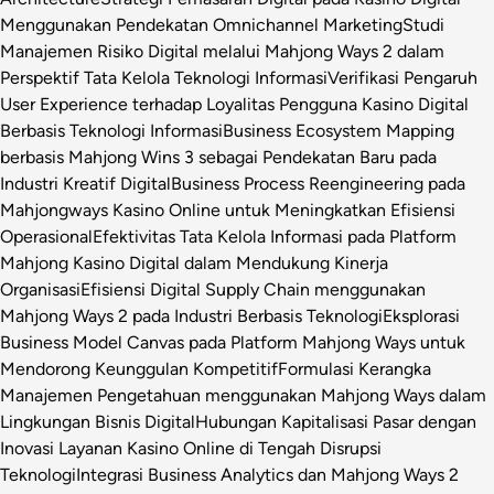
Menggunakan Pendekatan Omnichannel Marketing
Studi
Manajemen Risiko Digital melalui Mahjong Ways 2 dalam
Perspektif Tata Kelola Teknologi Informasi
Verifikasi Pengaruh
User Experience terhadap Loyalitas Pengguna Kasino Digital
Berbasis Teknologi Informasi
Business Ecosystem Mapping
berbasis Mahjong Wins 3 sebagai Pendekatan Baru pada
Industri Kreatif Digital
Business Process Reengineering pada
Mahjongways Kasino Online untuk Meningkatkan Efisiensi
Operasional
Efektivitas Tata Kelola Informasi pada Platform
Mahjong Kasino Digital dalam Mendukung Kinerja
Organisasi
Efisiensi Digital Supply Chain menggunakan
Mahjong Ways 2 pada Industri Berbasis Teknologi
Eksplorasi
Business Model Canvas pada Platform Mahjong Ways untuk
Mendorong Keunggulan Kompetitif
Formulasi Kerangka
Manajemen Pengetahuan menggunakan Mahjong Ways dalam
Lingkungan Bisnis Digital
Hubungan Kapitalisasi Pasar dengan
Inovasi Layanan Kasino Online di Tengah Disrupsi
Teknologi
Integrasi Business Analytics dan Mahjong Ways 2