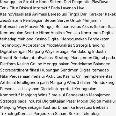
Keunggulan Struktur Kode Sistem Dari Pragmatic Play
Daya
Tarik Fitur Diskusi Interaktif Pada Layanan Live
Kasino
Visualisasi Animasi Beresolusi Tinggi Dari Karakter Kakek
Zeus
Sistem Pembagian Beban Server Untuk Menjamin
Ketersediaan Maxwin
Menguji Responsivitas Akses Sistem Saat
Kemunculan Scatter Hitam
Analisis Perilaku Konsumen Digital
terhadap Mahjong Kasino Digital Menggunakan Pendekatan
Technology Acceptance Model
Analisis Strategi Branding
Digital dengan Mahjong Ways sebagai Pendukung Industri
Kreatif Berkelanjutan
Evaluasi Strategi Manajemen Digital pada
Platform Kasino Online Menggunakan Pendekatan Balanced
Scorecard
Identifikasi Hubungan Sentimen Digital terhadap
Nilai Perusahaan melalui Aktivitas Kasino Online
Implementasi
Artificial Intelligence pada Mahjong Wins 3 dalam Mendukung
Personalisasi Layanan Digital
Interpretasi Keunggulan
Kompetitif Mahjong Wins 3 melalui Pendekatan Manajemen
Strategis pada Industri Digital
Kajian Pasar Modal Digital melalui
Mahjong Ways sebagai Ilustrasi Dinamika Investasi Berbasis
Teknologi
Korelasi Pergerakan Saham Sektor Teknologi