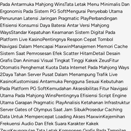
Pada Antarmuka Mahjong Wins
Tata Letak Menu Minimalis Dan
Ergonomis Pada Sistem PG Soft
Mengurai Penyebab Utama
Penurunan Latensi Jaringan Pragmatic Play
Perbandingan
Efisiensi Konsumsi Daya Baterai Antar Versi Mahjong
Ways
Standar Kepatuhan Keamanan Sistem Digital Pada
Platform Live Kasino
Pentingnya Respon Cepat Tombol
Navigasi Dalam Mencapai Maxwin
Manajemen Memori Cache
Sistem Saat Pemrosesan Efek Scatter Hitam
Detail Desain
Grafis Dan Animasi Visual Tingkat Tinggi Kakek Zeus
Fitur
Otomatis Penghemat Kuota Data Internet Pada Mahjong Ways
2
Daya Tahan Server Pusat Dalam Menampung Trafik Live
Kasino
Kustomisasi Antarmuka Pengguna Sesuai Kebutuhan
Pada Platform PG Soft
Kemudahan Aksesibilitas Fitur Navigasi
Utama Pada Mahjong Wins
Pentingnya Efisiensi Script Engine
Utama Garapan Pragmatic Play
Analisis Ketahanan Infrastruktur
Server Gates of Olympus Saat Jam Sibuk
Prosedur Caching
Data Untuk Mempercepat Loading Akses Maxwin
Kejernihan
Frekuensi Audio Dan Efek Suara Karakter Kakek
Zeus
Keunggulan Tata Letak Komponen Grafis Pada Tampilan