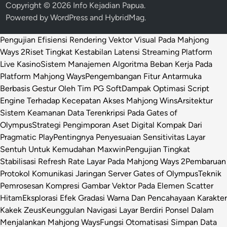
Copyright © 2026
Info Kejadian Papua
.
Powered by
WordPress
and
HybridMag
.
Pengujian Efisiensi Rendering Vektor Visual Pada Mahjong
Ways 2
Riset Tingkat Kestabilan Latensi Streaming Platform
Live Kasino
Sistem Manajemen Algoritma Beban Kerja Pada
Platform Mahjong Ways
Pengembangan Fitur Antarmuka
Berbasis Gestur Oleh Tim PG Soft
Dampak Optimasi Script
Engine Terhadap Kecepatan Akses Mahjong Wins
Arsitektur
Sistem Keamanan Data Terenkripsi Pada Gates of
Olympus
Strategi Pengimporan Aset Digital Kompak Dari
Pragmatic Play
Pentingnya Penyesuaian Sensitivitas Layar
Sentuh Untuk Kemudahan Maxwin
Pengujian Tingkat
Stabilisasi Refresh Rate Layar Pada Mahjong Ways 2
Pembaruan
Protokol Komunikasi Jaringan Server Gates of Olympus
Teknik
Pemrosesan Kompresi Gambar Vektor Pada Elemen Scatter
Hitam
Eksplorasi Efek Gradasi Warna Dan Pencahayaan Karakter
Kakek Zeus
Keunggulan Navigasi Layar Berdiri Ponsel Dalam
Menjalankan Mahjong Ways
Fungsi Otomatisasi Simpan Data