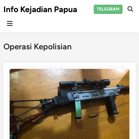
Skip
Info Kejadian Papua
TELEGRAM
to
Ope
Sear
content
Main
Menu
Operasi Kepolisian