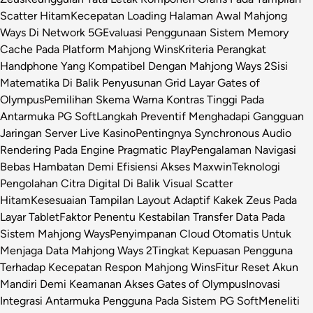
Scatter Hitam
Kecepatan Loading Halaman Awal Mahjong
Ways Di Network 5G
Evaluasi Penggunaan Sistem Memory
Cache Pada Platform Mahjong Wins
Kriteria Perangkat
Handphone Yang Kompatibel Dengan Mahjong Ways 2
Sisi
Matematika Di Balik Penyusunan Grid Layar Gates of
Olympus
Pemilihan Skema Warna Kontras Tinggi Pada
Antarmuka PG Soft
Langkah Preventif Menghadapi Gangguan
Jaringan Server Live Kasino
Pentingnya Synchronous Audio
Rendering Pada Engine Pragmatic Play
Pengalaman Navigasi
Bebas Hambatan Demi Efisiensi Akses Maxwin
Teknologi
Pengolahan Citra Digital Di Balik Visual Scatter
Hitam
Kesesuaian Tampilan Layout Adaptif Kakek Zeus Pada
Layar Tablet
Faktor Penentu Kestabilan Transfer Data Pada
Sistem Mahjong Ways
Penyimpanan Cloud Otomatis Untuk
Menjaga Data Mahjong Ways 2
Tingkat Kepuasan Pengguna
Terhadap Kecepatan Respon Mahjong Wins
Fitur Reset Akun
Mandiri Demi Keamanan Akses Gates of Olympus
Inovasi
Integrasi Antarmuka Pengguna Pada Sistem PG Soft
Meneliti