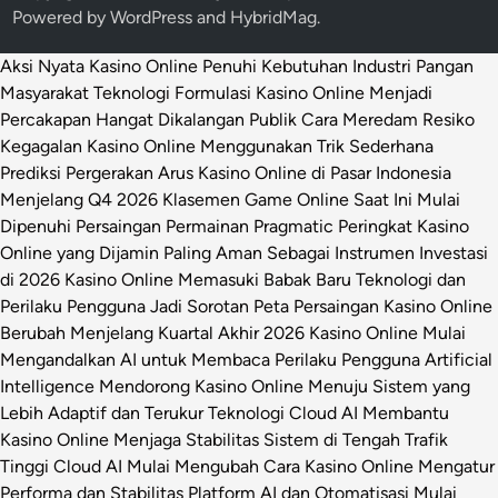
Powered by
WordPress
and
HybridMag
.
Aksi Nyata Kasino Online Penuhi Kebutuhan Industri Pangan
Masyarakat
Teknologi Formulasi Kasino Online Menjadi
Percakapan Hangat Dikalangan Publik
Cara Meredam Resiko
Kegagalan Kasino Online Menggunakan Trik Sederhana
Prediksi Pergerakan Arus Kasino Online di Pasar Indonesia
Menjelang Q4 2026
Klasemen Game Online Saat Ini Mulai
Dipenuhi Persaingan Permainan Pragmatic
Peringkat Kasino
Online yang Dijamin Paling Aman Sebagai Instrumen Investasi
di 2026
Kasino Online Memasuki Babak Baru Teknologi dan
Perilaku Pengguna Jadi Sorotan
Peta Persaingan Kasino Online
Berubah Menjelang Kuartal Akhir 2026
Kasino Online Mulai
Mengandalkan AI untuk Membaca Perilaku Pengguna
Artificial
Intelligence Mendorong Kasino Online Menuju Sistem yang
Lebih Adaptif dan Terukur
Teknologi Cloud AI Membantu
Kasino Online Menjaga Stabilitas Sistem di Tengah Trafik
Tinggi
Cloud AI Mulai Mengubah Cara Kasino Online Mengatur
Performa dan Stabilitas Platform
AI dan Otomatisasi Mulai