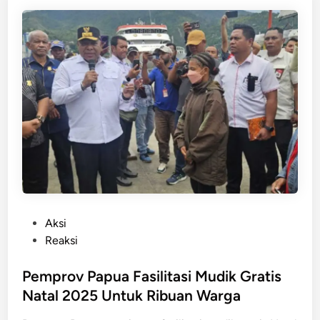
a
h
a
y
a
!
P
e
m
k
o
t
J
P
Aksi
a
o
Reaksi
y
s
a
t
Pemprov Papua Fasilitasi Mudik Gratis
p
e
Natal 2025 Untuk Ribuan Warga
u
d
r