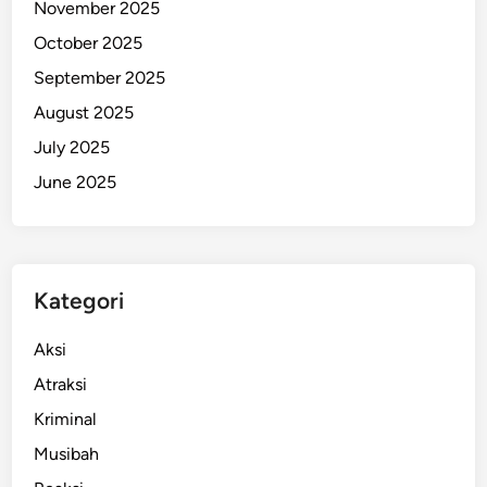
g
November 2025
a
October 2025
n
September 2025
u
n
August 2025
t
July 2025
u
June 2025
k
U
M
K
M
Kategori
Aksi
Atraksi
Kriminal
Musibah