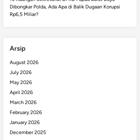
W
O
Dibongkar Polda, Ada Apa di Balik Dugaan Korupsi
a
P
Rp6,5 Miliar?
r
D
g
T
a
i
n
Arsip
g
k
August 2026
a
July 2026
t
k
May 2026
a
April 2026
n
March 2026
D
u
February 2026
k
January 2026
u
December 2025
n