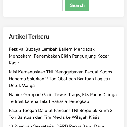
r
Search
t
P
a
a
l
p
2
u
0
Artikel Terbaru
a
2
F
5
Festival Budaya Lembah Baliem Mendadak
a
U
Mencekam, Penembakan Bikin Pengunjung Kocar-
k
n
Kacir
h
t
i
Misi Kemanusiaan TNI Menggetarkan Papua! Koops
u
r
Habema Salurkan 2 Ton Obat dan Bantuan Logistik
k
i
Untuk Warga
R
D
i
Nabire Gempar! Gadis Tewas Tragis, Eks Pacar Diduga
o
b
Terlibat karena Takut Rahasia Terungkap
r
u
Papua Tengah Darurat Pangan! TNI Bergerak Kirim 2
o
a
Ton Bantuan dan Tim Medis ke Wilayah Krisis
n
n
g
13 Ruangan Sekretariat DPRD Papua Barat Daya