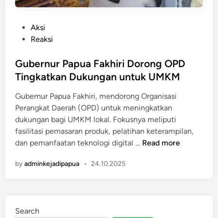
l
a
i
n
P
Aksi
t
K
o
Reaksi
a
e
s
s
w
t
Gubernur Papua Fakhiri Dorong OPD
i
a
e
Tingkatkan Dukungan untuk UMKM
M
s
d
u
p
Gubernur Papua Fakhiri, mendorong Organisasi
i
d
a
Perangkat Daerah (OPD) untuk meningkatkan
n
i
d
dukungan bagi UMKM lokal. Fokusnya meliputi
k
a
fasilitasi pemasaran produk, pelatihan keterampilan,
G
a
G
dan pemanfaatan teknologi digital …
Read more
r
n
u
a
by
adminkejadipapua
•
24.10.2025
b
t
e
i
r
s
n
N
Search
u
a