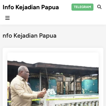
Skip
Info Kejadian Papua
TELEGRAM
to
Ope
Sear
content
Main
Menu
nfo Kejadian Papua