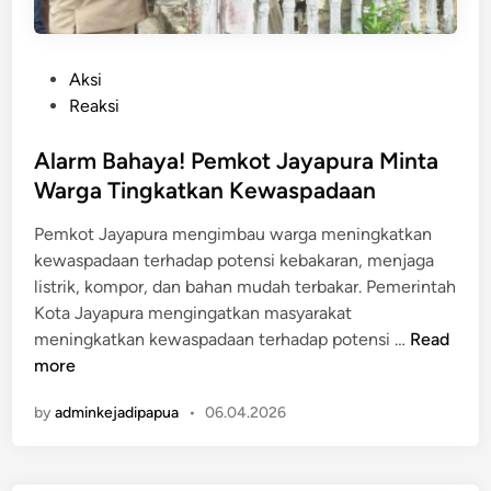
P
Aksi
o
Reaksi
s
t
Alarm Bahaya! Pemkot Jayapura Minta
e
Warga Tingkatkan Kewaspadaan
d
Pemkot Jayapura mengimbau warga meningkatkan
i
kewaspadaan terhadap potensi kebakaran, menjaga
n
listrik, kompor, dan bahan mudah terbakar. Pemerintah
Kota Jayapura mengingatkan masyarakat
A
meningkatkan kewaspadaan terhadap potensi …
Read
l
more
a
by
adminkejadipapua
•
06.04.2026
r
m
B