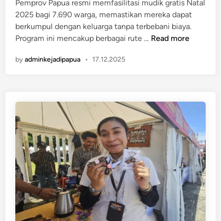
Pemprov Papua resmi memfasilitasi mudik gratis Natal
i
a
2025 bagi 7.690 warga, memastikan mereka dapat
n
M
berkumpul dengan keluarga tanpa terbebani biaya.
i
P
Program ini mencakup berbagai rute …
Read more
n
e
t
by
adminkejadipapua
•
17.12.2025
m
a
p
W
r
a
o
r
v
g
P
a
a
T
p
i
u
n
a
g
F
k
a
a
s
t
i
k