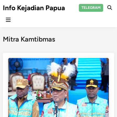
Skip
Info Kejadian Papua
TELEGRAM
to
Ope
Sear
content
Main
Menu
Mitra Kamtibmas