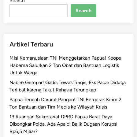
Search
l
r
Search
i
A
j
a
Artikel Terbaru
k
A
Misi Kemanusiaan TNI Menggetarkan Papua! Koops
p
Habema Salurkan 2 Ton Obat dan Bantuan Logistik
a
Untuk Warga
r
a
Nabire Gempar! Gadis Tewas Tragis, Eks Pacar Diduga
t
Terlibat karena Takut Rahasia Terungkap
d
Papua Tengah Darurat Pangan! TNI Bergerak Kirim 2
a
Ton Bantuan dan Tim Medis ke Wilayah Krisis
n
13 Ruangan Sekretariat DPRD Papua Barat Daya
M
Dibongkar Polda, Ada Apa di Balik Dugaan Korupsi
a
Rp6,5 Miliar?
s