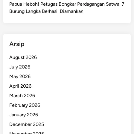
y
Papua Heboh! Petugas Bongkar Perdagangan Satwa, 7
a
Burung Langka Berhasil Diamankan
r
a
k
a
Arsip
t
B
August 2026
e
July 2026
r
s
May 2026
i
April 2026
n
March 2026
e
r
February 2026
g
January 2026
i
December 2025
U
n
November 2025