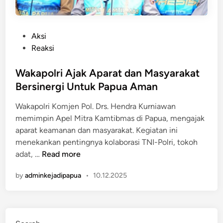
P
Aksi
o
Reaksi
s
t
Wakapolri Ajak Aparat dan Masyarakat
e
Bersinergi Untuk Papua Aman
d
Wakapolri Komjen Pol. Drs. Hendra Kurniawan
i
memimpin Apel Mitra Kamtibmas di Papua, mengajak
n
aparat keamanan dan masyarakat. Kegiatan ini
menekankan pentingnya kolaborasi TNI-Polri, tokoh
W
adat, …
Read more
a
by
adminkejadipapua
•
10.12.2025
k
a
p
o