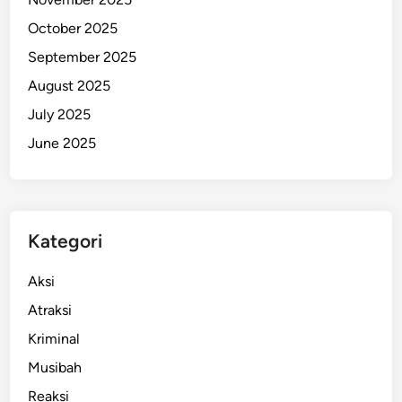
t
October 2025
u
September 2025
k
P
August 2025
a
July 2025
p
June 2025
u
a
A
m
a
Kategori
n
Aksi
Atraksi
Kriminal
Musibah
Reaksi