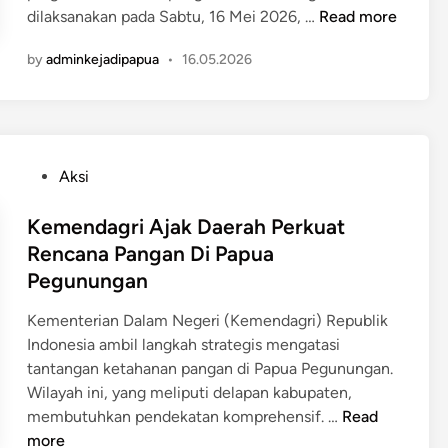
H
dilaksanakan pada Sabtu, 16 Mei 2026, …
Read more
e
by
adminkejadipapua
•
16.05.2026
b
o
h
!
P
P
Aksi
o
o
l
s
Kemendagri Ajak Daerah Perkuat
d
t
Rencana Pangan Di Papua
a
e
Pegunungan
P
d
a
i
Kementerian Dalam Negeri (Kemendagri) Republik
p
n
Indonesia ambil langkah strategis mengatasi
u
tantangan ketahanan pangan di Papua Pegunungan.
a
Wilayah ini, yang meliputi delapan kabupaten,
T
K
membutuhkan pendekatan komprehensif. …
Read
e
e
more
n