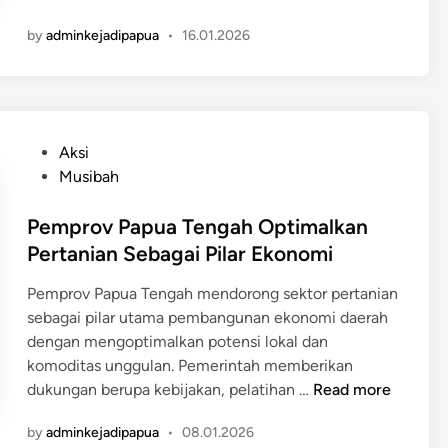
m
g
by
adminkejadipapua
•
16.01.2026
e
a
n
h
d
I
a
k
g
u
P
Aksi
r
t
o
Musibah
i
P
s
A
a
t
Pemprov Papua Tengah Optimalkan
j
n
e
Pertanian Sebagai Pilar Ekonomi
a
e
d
k
n
Pemprov Papua Tengah mendorong sektor pertanian
i
D
J
sebagai pilar utama pembangunan ekonomi daerah
n
a
a
dengan mengoptimalkan potensi lokal dan
e
g
komoditas unggulan. Pemerintah memberikan
r
u
P
dukungan berupa kebijakan, pelatihan …
Read more
a
n
e
h
g
by
adminkejadipapua
•
08.01.2026
m
P