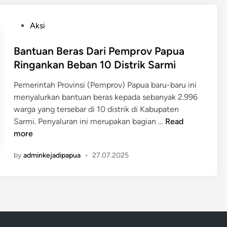
n
P
n
m
D
a
a
P
Aksi
i
p
l
o
P
u
k
s
Bantuan Beras Dari Pemprov Papua
a
a
a
t
Ringankan Beban 10 Distrik Sarmi
p
A
n
e
u
w
P
Pemerintah Provinsi (Pemprov) Papua baru-baru ini
d
a
a
e
menyalurkan bantuan beras kepada sebanyak 2.996
i
P
s
r
warga yang tersebar di 10 distrik di Kabupaten
n
e
i
t
B
Sarmi. Penyaluran ini merupakan bagian …
Read
g
D
a
a
more
u
i
n
n
n
s
by
adminkejadipapua
•
27.07.2025
i
t
u
t
a
u
n
r
n
a
g
i
S
n
a
b
e
B
n
u
b
e
s