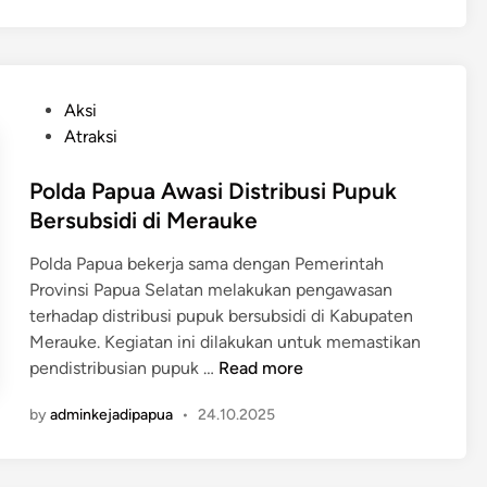
U
p
e
n
r
r
t
o
k
u
v
u
P
Aksi
k
P
a
o
Atraksi
K
a
t
s
e
p
R
t
Polda Papua Awasi Distribusi Pupuk
t
u
e
e
Bersubsidi di Merauke
a
a
n
d
h
T
c
Polda Papua bekerja sama dengan Pemerintah
i
a
e
a
Provinsi Papua Selatan melakukan pengawasan
n
n
n
n
terhadap distribusi pupuk bersubsidi di Kabupaten
a
g
a
Merauke. Kegiatan ini dilakukan untuk memastikan
n
a
P
P
pendistribusian pupuk …
Read more
P
h
a
o
a
O
by
adminkejadipapua
•
24.10.2025
n
l
n
p
g
d
g
t
a
a
a
i