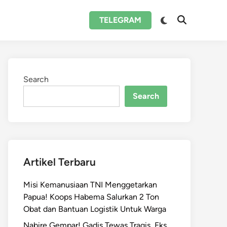
Switch
TELEGRAM
Open
to
Search
dark
mode
Search
Search
Artikel Terbaru
Misi Kemanusiaan TNI Menggetarkan
Papua! Koops Habema Salurkan 2 Ton
Obat dan Bantuan Logistik Untuk Warga
Nabire Gempar! Gadis Tewas Tragis, Eks