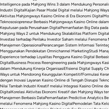
Intelligence pada Mahjong Wins 3 dalam Mendukung Personalis
Industri Digital
Kajian Pasar Modal Digital melalui Mahjong Ways 
Aktivitas Mahjongways Kasino Online di Era Ekonomi Digital
Mod
Teknososiopreneur Berbasis Mahjongways Kasino Online dalam
Keputusan pada Perusahaan Digital
Pemanfaatan Big Data pada 
Mahjong Ways 2 untuk Mendukung Skalabilitas Platform Digita
Investasi terhadap Perilaku Investor Saham melalui Fenomena
Manajemen Operasional
Perancangan Sistem Informasi Terinte
Menggunakan Pendekatan Omnichannel Marketing
Studi Manaj
Experience terhadap Loyalitas Pengguna Kasino Digital Berbasi
Digital
Business Process Reengineering pada Mahjongways Kasin
dalam Mendukung Kinerja Organisasi
Efisiensi Digital Supply 
Ways untuk Mendorong Keunggulan Kompetitif
Formulasi Ker
dengan Inovasi Layanan Kasino Online di Tengah Disrupsi Tekno
Nilai Tambah Industri Kreatif melalui Integrasi Kasino Online d
Digital
Korelasi Aktivitas Ekonomi Kreatif dan Mahjong Ways ter
Manajemen Berbasis Data
Pemanfaatan Predictive Analytics Be
melalui Fenomena Mahjong Kasino Digital
Pemodelan Tata Kelo