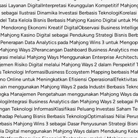
asi Layanan Digital
Interpretasi Keunggulan Kompetitif Mahjon
sebagai Ilustrasi Dinamika Investasi Berbasis Teknologi
Korelas
el Tata Kelola Bisnis Berbasis Mahjong Kasino Digital untuk Me
 Mendorong Ekonomi Kreatif Digital
Observasi Business Intell
Mahjong Kasino Digital sebagai Pendukung Strategi Bisnis Berb
l
Penerapan Data Analytics pada Mahjong Wins 3 untuk Mengop
 Mahjong Ways 2
Perancangan Dashboard Business Analytics m
grasi melalui Mahjong Ways Menggunakan Enterprise Architect
emen Risiko Digital melalui Mahjong Ways 2 dalam Perspektif T
s Teknologi Informasi
Business Ecosystem Mapping berbasis Mahj
o Online untuk Meningkatkan Efisiensi Operasional
Efektivita
Chain menggunakan Mahjong Ways 2 pada Industri Berbasis Tekn
angka Manajemen Pengetahuan menggunakan Mahjong Ways dala
logi
Integrasi Business Analytics dan Mahjong Ways 2 sebagai
engan Teknologi Informasi
Klasifikasi Peluang Investasi Saham 
hadap Peluang Bisnis Berbasis Teknologi
Optimalisasi Nilai Per
rbasis Mahjong Wins 3 sebagai Dasar Penyusunan Strategi Bisni
la Digital menggunakan Mahjong Ways dalam Mendukung Keber