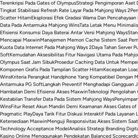
Terenkripsi Pada Gates of Olympus
Strategi Pengimporan Aset D
Tingkat Stabilisasi Refresh Rate Layar Pada Mahjong Ways 2
Pem
Scatter Hitam
Eksplorasi Efek Gradasi Warna Dan Pencahayaan 
Data Pada Antarmuka Mahjong Wins
Tata Letak Menu Minimali
Efisiensi Konsumsi Daya Baterai Antar Versi Mahjong Ways
Stan
Mencapai Maxwin
Manajemen Memori Cache Sistem Saat Pemr
Kuota Data Internet Pada Mahjong Ways 2
Daya Tahan Server P
Soft
Kemudahan Aksesibilitas Fitur Navigasi Utama Pada Mahj
Olympus Saat Jam Sibuk
Prosedur Caching Data Untuk Mempe
Komponen Grafis Pada Tampilan Scatter Hitam
Kecepatan Loa
Wins
Kriteria Perangkat Handphone Yang Kompatibel Dengan 
Antarmuka PG Soft
Langkah Preventif Menghadapi Gangguan Ja
Hambatan Demi Efisiensi Akses Maxwin
Teknologi Pengolahan C
Kestabilan Transfer Data Pada Sistem Mahjong Ways
Penyimpan
Wins
Fitur Reset Akun Mandiri Demi Keamanan Akses Gates of
Pragmatic Play
Daya Tarik Fitur Diskusi Interaktif Pada Layanan 
Ketersediaan Maxwin
Menguji Responsivitas Akses Sistem Saa
Technology Acceptance Model
Analisis Strategi Branding Dig
Kasino Online Menggunakan Pendekatan Balanced Scorecard
I