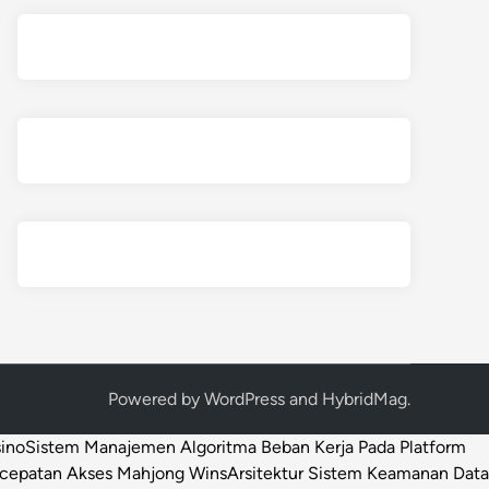
Powered by
WordPress
and
HybridMag
.
sino
Sistem Manajemen Algoritma Beban Kerja Pada Platform
ecepatan Akses Mahjong Wins
Arsitektur Sistem Keamanan Data