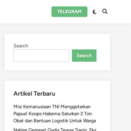
Switch
TELEGRAM
Open
to
Search
dark
mode
Search
Search
Artikel Terbaru
Misi Kemanusiaan TNI Menggetarkan
Papua! Koops Habema Salurkan 2 Ton
Obat dan Bantuan Logistik Untuk Warga
Nabire Gempar! Gadis Tewas Tragis, Eks