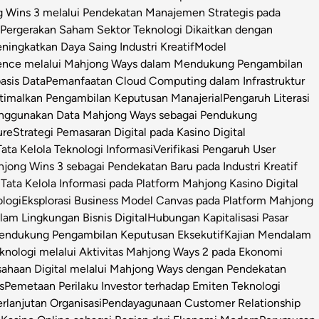
g Wins 3 melalui Pendekatan Manajemen Strategis pada
i Pergerakan Saham Sektor Teknologi Dikaitkan dengan
ningkatkan Daya Saing Industri Kreatif
Model
igence melalui Mahjong Ways dalam Mendukung Pengambilan
asis Data
Pemanfaatan Cloud Computing dalam Infrastruktur
timalkan Pengambilan Keputusan Manajerial
Pengaruh Literasi
enggunakan Data Mahjong Ways sebagai Pendukung
ure
Strategi Pemasaran Digital pada Kasino Digital
ata Kelola Teknologi Informasi
Verifikasi Pengaruh User
ong Wins 3 sebagai Pendekatan Baru pada Industri Kreatif
s Tata Kelola Informasi pada Platform Mahjong Kasino Digital
ologi
Eksplorasi Business Model Canvas pada Platform Mahjong
m Lingkungan Bisnis Digital
Hubungan Kapitalisasi Pasar
 Pendukung Pengambilan Keputusan Eksekutif
Kajian Mendalam
Teknologi melalui Aktivitas Mahjong Ways 2 pada Ekonomi
usahaan Digital melalui Mahjong Ways dengan Pendekatan
s
Pemetaan Perilaku Investor terhadap Emiten Teknologi
lanjutan Organisasi
Pendayagunaan Customer Relationship