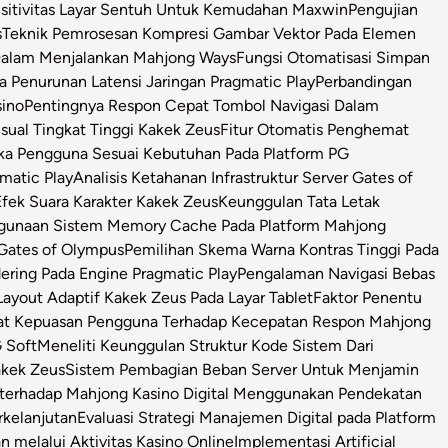
sitivitas Layar Sentuh Untuk Kemudahan Maxwin
Pengujian
s
Teknik Pemrosesan Kompresi Gambar Vektor Pada Elemen
 Dalam Menjalankan Mahjong Ways
Fungsi Otomatisasi Simpan
Penurunan Latensi Jaringan Pragmatic Play
Perbandingan
sino
Pentingnya Respon Cepat Tombol Navigasi Dalam
isual Tingkat Tinggi Kakek Zeus
Fitur Otomatis Penghemat
ka Pengguna Sesuai Kebutuhan Pada Platform PG
matic Play
Analisis Ketahanan Infrastruktur Server Gates of
Efek Suara Karakter Kakek Zeus
Keunggulan Tata Letak
ggunaan Sistem Memory Cache Pada Platform Mahjong
 Gates of Olympus
Pemilihan Skema Warna Kontras Tinggi Pada
ring Pada Engine Pragmatic Play
Pengalaman Navigasi Bebas
ayout Adaptif Kakek Zeus Pada Layar Tablet
Faktor Penentu
at Kepuasan Pengguna Terhadap Kecepatan Respon Mahjong
 Soft
Meneliti Keunggulan Struktur Kode Sistem Dari
Kakek Zeus
Sistem Pembagian Beban Server Untuk Menjamin
l terhadap Mahjong Kasino Digital Menggunakan Pendekatan
rkelanjutan
Evaluasi Strategi Manajemen Digital pada Platform
n melalui Aktivitas Kasino Online
Implementasi Artificial