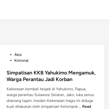
P
Aksi
o
Kriminal
s
t
Simpatisan KKB Yahukimo Mengamuk,
e
Warga Perantau Jadi Korban
d
Kekerasan kembali terjadi di Yahukimo, Papua,
i
warga perantau Sulawesi Selatan, Jako, luka serius
n
diserang tajam. Insiden Kekerasan tragis ini diduga
S
kuat dilakukan oleh simpatisan Kelompok …
Read