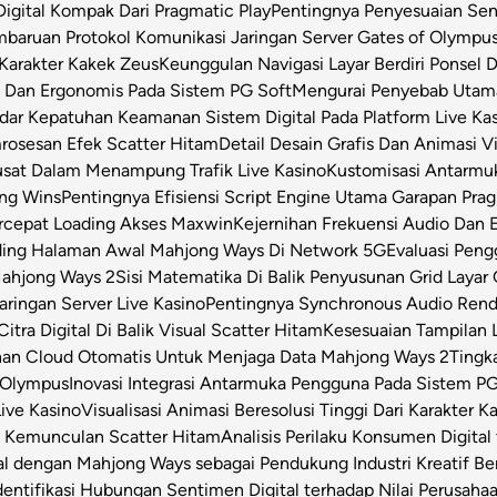
igital Kompak Dari Pragmatic Play
Pentingnya Penyesuaian Sen
baruan Protokol Komunikasi Jaringan Server Gates of Olympu
Karakter Kakek Zeus
Keunggulan Navigasi Layar Berdiri Ponsel
s Dan Ergonomis Pada Sistem PG Soft
Mengurai Penyebab Utama 
dar Kepatuhan Keamanan Sistem Digital Pada Platform Live Ka
osesan Efek Scatter Hitam
Detail Desain Grafis Dan Animasi V
usat Dalam Menampung Trafik Live Kasino
Kustomisasi Antarmu
ong Wins
Pentingnya Efisiensi Script Engine Utama Garapan Prag
rcepat Loading Akses Maxwin
Kejernihan Frekuensi Audio Dan 
ding Halaman Awal Mahjong Ways Di Network 5G
Evaluasi Pen
Mahjong Ways 2
Sisi Matematika Di Balik Penyusunan Grid Layar
ringan Server Live Kasino
Pentingnya Synchronous Audio Rende
itra Digital Di Balik Visual Scatter Hitam
Kesesuaian Tampilan L
an Cloud Otomatis Untuk Menjaga Data Mahjong Ways 2
Tingk
 Olympus
Inovasi Integrasi Antarmuka Pengguna Pada Sistem PG
Live Kasino
Visualisasi Animasi Beresolusi Tinggi Dari Karakter 
t Kemunculan Scatter Hitam
Analisis Perilaku Konsumen Digita
ital dengan Mahjong Ways sebagai Pendukung Industri Kreatif Be
dentifikasi Hubungan Sentimen Digital terhadap Nilai Perusahaa