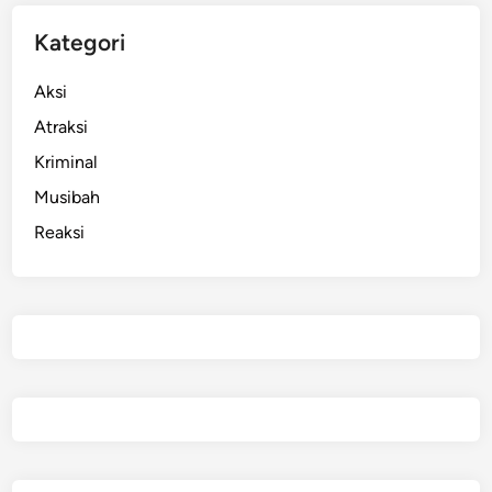
w
a
Kategori
5
0
Aksi
%
Atraksi
Kriminal
Musibah
Reaksi