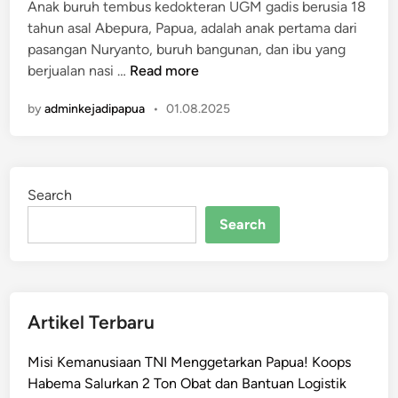
i
Anak buruh tembus kedokteran UGM gadis berusia 18
n
tahun asal Abepura, Papua, adalah anak pertama dari
pasangan Nuryanto, buruh bangunan, dan ibu yang
A
berjualan nasi …
Read more
n
by
adminkejadipapua
•
01.08.2025
a
k
B
u
Search
r
u
Search
h
B
a
n
Artikel Terbaru
g
u
Misi Kemanusiaan TNI Menggetarkan Papua! Koops
n
Habema Salurkan 2 Ton Obat dan Bantuan Logistik
a