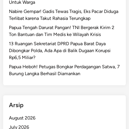
Untuk Warga
n
P
Nabire Gempar! Gadis Tewas Tragis, Eks Pacar Diduga
a
Terlibat karena Takut Rahasia Terungkap
p
Papua Tengah Darurat Pangan! TNI Bergerak Kirim 2
u
Ton Bantuan dan Tim Medis ke Wilayah Krisis
a
13 Ruangan Sekretariat DPRD Papua Barat Daya
T
Dibongkar Polda, Ada Apa di Balik Dugaan Korupsi
e
Rp6,5 Miliar?
m
b
Papua Heboh! Petugas Bongkar Perdagangan Satwa, 7
u
Burung Langka Berhasil Diamankan
s
K
e
d
Arsip
o
k
August 2026
t
July 2026
e