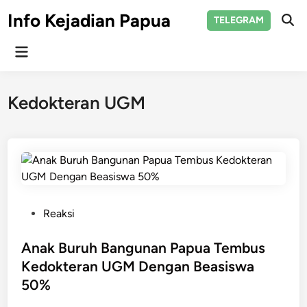
Skip
Info Kejadian Papua
TELEGRAM
to
Ope
Sear
content
Main
Menu
Kedokteran UGM
P
Reaksi
o
s
Anak Buruh Bangunan Papua Tembus
t
Kedokteran UGM Dengan Beasiswa
e
50%
d