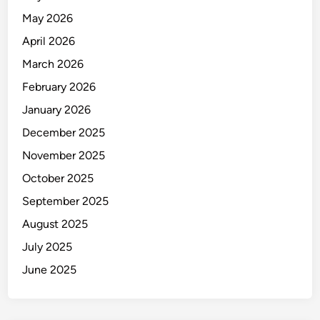
r
May 2026
a
April 2026
n
March 2026
U
G
February 2026
M
January 2026
D
December 2025
e
n
November 2025
g
October 2025
a
September 2025
n
B
August 2025
e
July 2025
a
June 2025
s
i
s