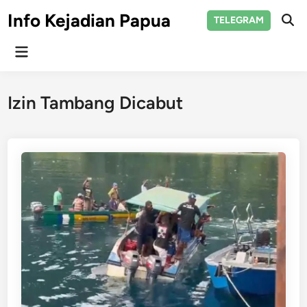
Skip
Info Kejadian Papua
TELEGRAM
to
Ope
Sear
content
Main
Menu
Izin Tambang Dicabut