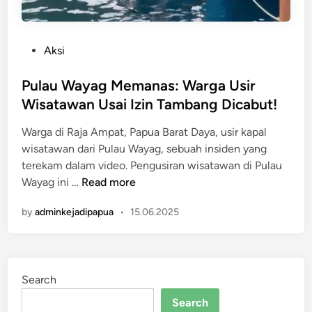
P
Aksi
o
s
Pulau Wayag Memanas: Warga Usir
t
Wisatawan Usai Izin Tambang Dicabut!
e
Warga di Raja Ampat, Papua Barat Daya, usir kapal
d
wisatawan dari Pulau Wayag, sebuah insiden yang
i
terekam dalam video. Pengusiran wisatawan di Pulau
n
P
Wayag ini …
Read more
u
by
adminkejadipapua
•
15.06.2025
l
a
u
W
Search
a
y
Search