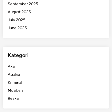
September 2025
m
b
August 2025
a
July 2025
n
June 2025
g
D
i
c
a
Kategori
b
u
Aksi
t
Atraksi
!
Kriminal
Musibah
Reaksi