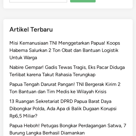
a
g
M
e
Artikel Terbaru
m
a
Misi Kemanusiaan TNI Menggetarkan Papua! Koops
n
Habema Salurkan 2 Ton Obat dan Bantuan Logistik
a
Untuk Warga
s
:
Nabire Gempar! Gadis Tewas Tragis, Eks Pacar Diduga
W
Terlibat karena Takut Rahasia Terungkap
a
Papua Tengah Darurat Pangan! TNI Bergerak Kirim 2
r
Ton Bantuan dan Tim Medis ke Wilayah Krisis
g
13 Ruangan Sekretariat DPRD Papua Barat Daya
a
Dibongkar Polda, Ada Apa di Balik Dugaan Korupsi
U
Rp6,5 Miliar?
s
i
Papua Heboh! Petugas Bongkar Perdagangan Satwa, 7
r
Burung Langka Berhasil Diamankan