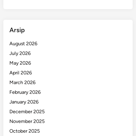
W
i
s
a
Arsip
t
a
August 2026
w
July 2026
a
n
May 2026
U
April 2026
s
March 2026
a
i
February 2026
I
January 2026
z
December 2025
i
n
November 2025
T
October 2025
a