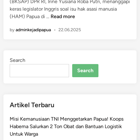
(BKSAP) DPR RI, Irine Yusiana Roba Putri, menanggapi
i
keras legislator Inggris soal isu hak asasi manusia
n
B
(HAM) Papua di …
Read more
K
by
adminkejadipapua
•
22.06.2025
S
A
P
D
Search
P
R
Search
K
e
c
a
Artikel Terbaru
m
L
Misi Kemanusiaan TNI Menggetarkan Papua! Koops
e
Habema Salurkan 2 Ton Obat dan Bantuan Logistik
g
Untuk Warga
i