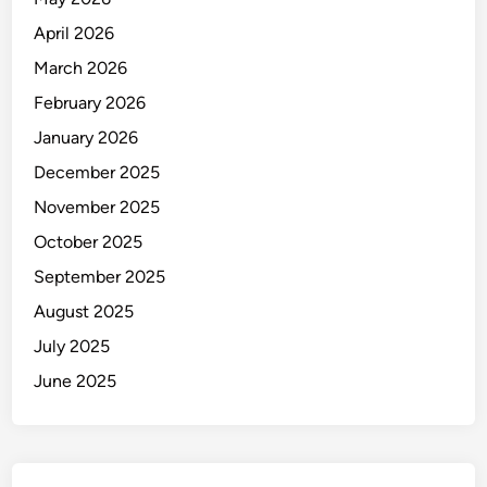
u
April 2026
H
March 2026
A
M
February 2026
P
January 2026
a
December 2025
p
u
November 2025
a
October 2025
K
September 2025
o
n
August 2025
t
July 2025
r
June 2025
o
v
e
r