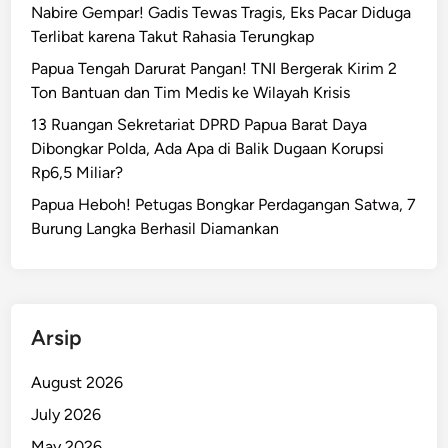
s
Nabire Gempar! Gadis Tewas Tragis, Eks Pacar Diduga
l
Terlibat karena Takut Rahasia Terungkap
a
Papua Tengah Darurat Pangan! TNI Bergerak Kirim 2
t
Ton Bantuan dan Tim Medis ke Wilayah Krisis
o
13 Ruangan Sekretariat DPRD Papua Barat Daya
r
Dibongkar Polda, Ada Apa di Balik Dugaan Korupsi
I
Rp6,5 Miliar?
n
g
Papua Heboh! Petugas Bongkar Perdagangan Satwa, 7
g
Burung Langka Berhasil Diamankan
r
i
s
S
Arsip
o
a
August 2026
l
July 2026
I
s
May 2026