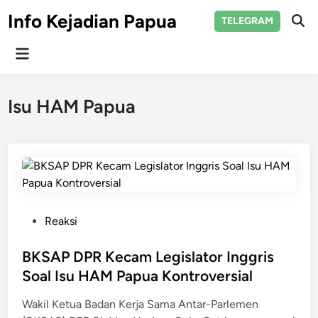
Skip
Info Kejadian Papua
TELEGRAM
to
Ope
Sear
content
Main
Menu
Isu HAM Papua
P
Reaksi
o
s
BKSAP DPR Kecam Legislator Inggris
t
Soal Isu HAM Papua Kontroversial
e
Wakil Ketua Badan Kerja Sama Antar-Parlemen
d