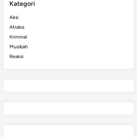
s
Kategori
i
a
Aksi
l
Atraksi
Kriminal
Musibah
Reaksi