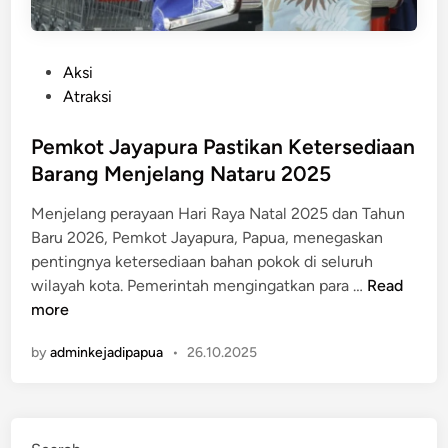
P
Aksi
o
Atraksi
s
t
Pemkot Jayapura Pastikan Ketersediaan
e
Barang Menjelang Nataru 2025
d
Menjelang perayaan Hari Raya Natal 2025 dan Tahun
i
Baru 2026, Pemkot Jayapura, Papua, menegaskan
n
pentingnya ketersediaan bahan pokok di seluruh
P
wilayah kota. Pemerintah mengingatkan para …
Read
e
more
m
by
adminkejadipapua
•
26.10.2025
k
o
t
J