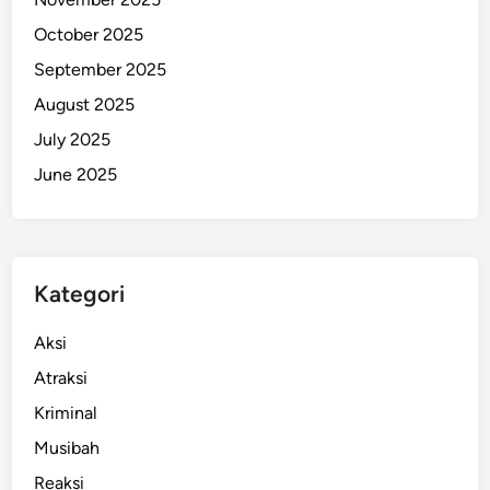
l
October 2025
a
September 2025
n
g
August 2025
N
July 2025
a
June 2025
t
a
r
u
2
Kategori
0
2
Aksi
5
Atraksi
Kriminal
Musibah
Reaksi