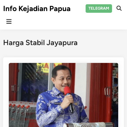
Skip
Info Kejadian Papua
TELEGRAM
to
Ope
Sear
content
Main
Menu
Harga Stabil Jayapura