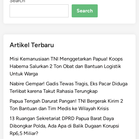
Search
a
y
Search
a
p
u
r
Artikel Terbaru
a
P
Misi Kemanusiaan TNI Menggetarkan Papua! Koops
a
Habema Salurkan 2 Ton Obat dan Bantuan Logistik
s
Untuk Warga
t
i
Nabire Gempar! Gadis Tewas Tragis, Eks Pacar Diduga
k
Terlibat karena Takut Rahasia Terungkap
a
Papua Tengah Darurat Pangan! TNI Bergerak Kirim 2
n
Ton Bantuan dan Tim Medis ke Wilayah Krisis
K
13 Ruangan Sekretariat DPRD Papua Barat Daya
e
Dibongkar Polda, Ada Apa di Balik Dugaan Korupsi
t
Rp6,5 Miliar?
e