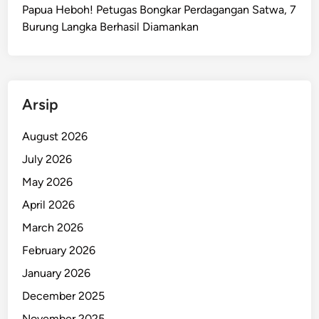
r
Papua Heboh! Petugas Bongkar Perdagangan Satwa, 7
s
Burung Langka Berhasil Diamankan
e
d
i
a
Arsip
a
n
August 2026
B
July 2026
a
r
May 2026
a
April 2026
n
March 2026
g
M
February 2026
e
January 2026
n
December 2025
j
e
November 2025