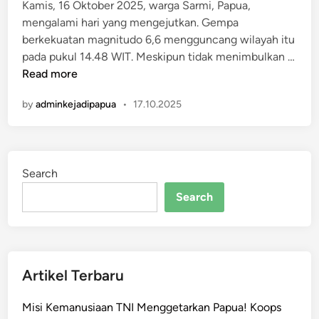
i
Kamis, 16 Oktober 2025, warga Sarmi, Papua,
n
mengalami hari yang mengejutkan. Gempa
berkekuatan magnitudo 6,6 mengguncang wilayah itu
pada pukul 14.48 WIT. ​Meskipun tidak menimbulkan …
S
Read more
a
by
adminkejadipapua
•
17.10.2025
r
m
i
B
Search
e
r
Search
d
u
k
a
Artikel Terbaru
:
G
Misi Kemanusiaan TNI Menggetarkan Papua! Koops
e