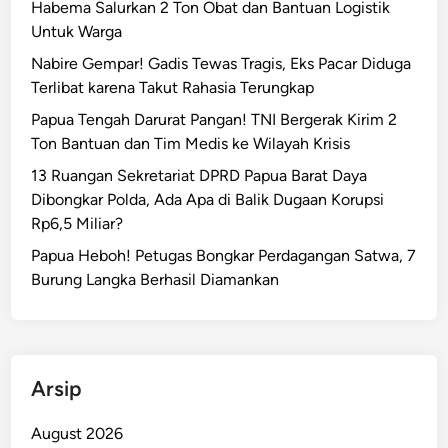
Habema Salurkan 2 Ton Obat dan Bantuan Logistik
m
Untuk Warga
p
a
Nabire Gempar! Gadis Tewas Tragis, Eks Pacar Diduga
M
Terlibat karena Takut Rahasia Terungkap
a
Papua Tengah Darurat Pangan! TNI Bergerak Kirim 2
g
Ton Bantuan dan Tim Medis ke Wilayah Krisis
n
13 Ruangan Sekretariat DPRD Papua Barat Daya
i
Dibongkar Polda, Ada Apa di Balik Dugaan Korupsi
t
Rp6,5 Miliar?
u
d
Papua Heboh! Petugas Bongkar Perdagangan Satwa, 7
o
Burung Langka Berhasil Diamankan
6
,
6
G
Arsip
u
n
August 2026
c