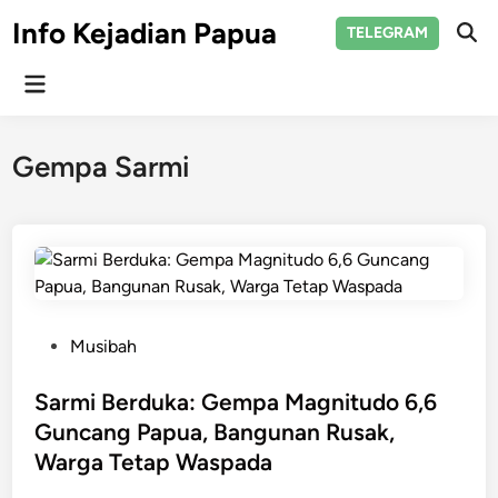
Skip
Info Kejadian Papua
TELEGRAM
to
Ope
Sear
content
Main
Menu
Gempa Sarmi
P
Musibah
o
s
Sarmi Berduka: Gempa Magnitudo 6,6
t
Guncang Papua, Bangunan Rusak,
e
Warga Tetap Waspada
d