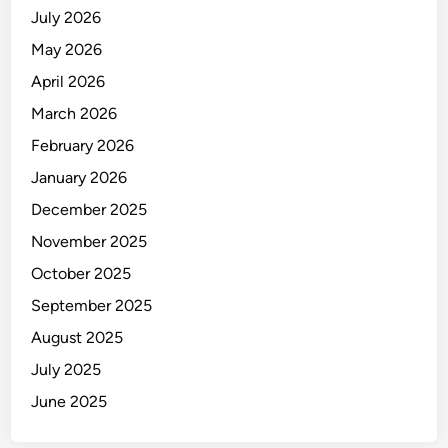
July 2026
a
n
May 2026
g
April 2026
P
March 2026
a
p
February 2026
u
January 2026
a
December 2025
,
B
November 2025
a
October 2025
n
September 2025
g
u
August 2025
n
July 2025
a
June 2025
n
R