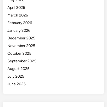
d
April 2026
o
March 2026
,
T
February 2026
a
January 2026
k
December 2025
B
e
November 2025
r
October 2025
p
September 2025
o
t
August 2025
e
July 2025
n
June 2025
s
i
T
s