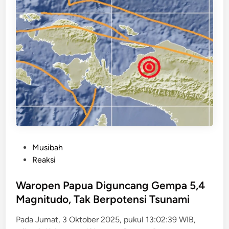
r
g
e
t
a
r
!
G
e
m
p
a
P
Musibah
M
o
Reaksi
4
s
,
t
Waropen Papua Diguncang Gempa 5,4
7
e
Magnitudo, Tak Berpotensi Tsunami
G
d
u
Pada Jumat, 3 Oktober 2025, pukul 13:02:39 WIB,
i
n