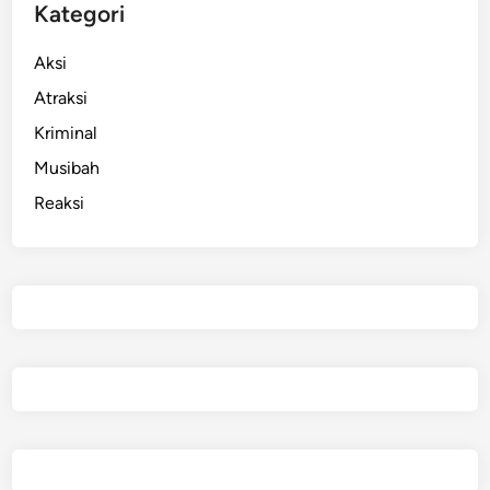
u
Kategori
n
a
Aksi
m
Atraksi
i
Kriminal
Musibah
Reaksi