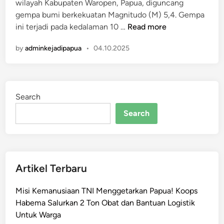
wilayah Kabupaten Waropen, Papua, diguncang
n
c
gempa bumi berkekuatan Magnitudo (M) 5,4. Gempa
a
W
ini terjadi pada kedalaman 10 …
Read more
n
a
g
by
adminkejadipapua
•
04.10.2025
r
W
o
a
p
r
e
o
Search
n
p
P
Search
e
a
n
p
,
u
K
a
e
Artikel Terbaru
D
d
i
a
Misi Kemanusiaan TNI Menggetarkan Papua! Koops
g
l
Habema Salurkan 2 Ton Obat dan Bantuan Logistik
u
a
Untuk Warga
n
m