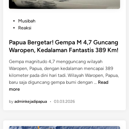
P
Musibah
o
Reaksi
s
t
Papua Bergetar! Gempa M 4,7 Guncang
e
Waropen, Kedalaman Fantastis 389 Km!
d
Gempa magnitudo 4,7 mengguncang wilayah
i
Waropen, Papua, dengan kedalaman mencapai 389
n
kilometer pada dini hari tadi. ​Wilayah Waropen, Papua,
P
baru saja diguncang gempa bumi dengan …
Read
a
more
p
by
adminkejadipapua
•
03.03.2026
u
a
B
e