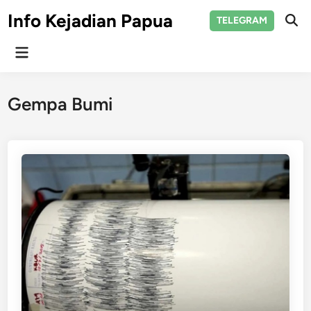
Skip
Info Kejadian Papua
TELEGRAM
to
Ope
Sear
content
Main
Menu
Gempa Bumi