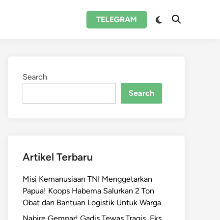
Switch
TELEGRAM
Open
to
Search
dark
mode
Search
Search
Artikel Terbaru
Misi Kemanusiaan TNI Menggetarkan
Papua! Koops Habema Salurkan 2 Ton
Obat dan Bantuan Logistik Untuk Warga
Nabire Gempar! Gadis Tewas Tragis, Eks