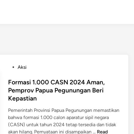
P
Aksi
o
s
Formasi 1.000 CASN 2024 Aman,
t
Pemprov Papua Pegunungan Beri
e
Kepastian
d
i
Pemerintah Provinsi Papua Pegunungan memastikan
n
bahwa formasi 1.000 calon aparatur sipil negara
(CASN) untuk tahun 2024 tetap tersedia dan tidak
F
akan hilang. Pernyataan ini disampaikan …
Read