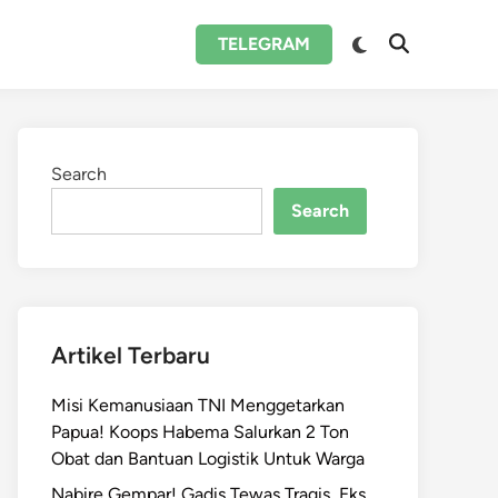
Switch
TELEGRAM
Open
to
Search
dark
mode
Search
Search
Artikel Terbaru
Misi Kemanusiaan TNI Menggetarkan
Papua! Koops Habema Salurkan 2 Ton
Obat dan Bantuan Logistik Untuk Warga
Nabire Gempar! Gadis Tewas Tragis, Eks