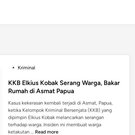
P
Kriminal
o
s
KKB Elkius Kobak Serang Warga, Bakar
t
Rumah di Asmat Papua
e
Kasus kekerasan kembali terjadi di Asmat, Papua,
d
ketika Kelompok Kriminal Bersenjata (KKB) yang
i
dipimpin Elkius Kobak melancarkan serangan
n
terhadap warga. Insiden ini membuat warga
K
ketakutan …
Read more