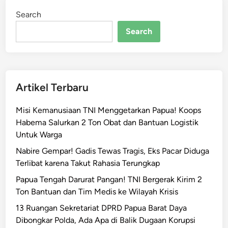
!
Search
8
A
Search
S
N
d
i
Artikel Terbaru
J
a
Misi Kemanusiaan TNI Menggetarkan Papua! Koops
y
Habema Salurkan 2 Ton Obat dan Bantuan Logistik
a
Untuk Warga
p
u
Nabire Gempar! Gadis Tewas Tragis, Eks Pacar Diduga
r
Terlibat karena Takut Rahasia Terungkap
a
Papua Tengah Darurat Pangan! TNI Bergerak Kirim 2
D
Ton Bantuan dan Tim Medis ke Wilayah Krisis
i
13 Ruangan Sekretariat DPRD Papua Barat Daya
b
Dibongkar Polda, Ada Apa di Balik Dugaan Korupsi
e