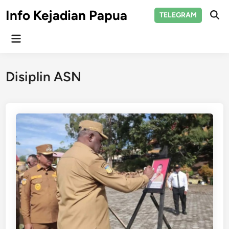
Skip
Info Kejadian Papua
TELEGRAM
to
Ope
Sear
content
Main
Menu
Disiplin ASN