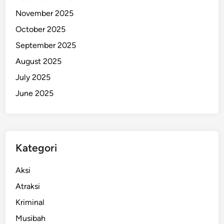
P
November 2025
e
October 2025
n
September 2025
y
e
August 2025
b
July 2025
a
June 2025
b
n
y
a
!
Kategori
Aksi
Atraksi
Kriminal
Musibah