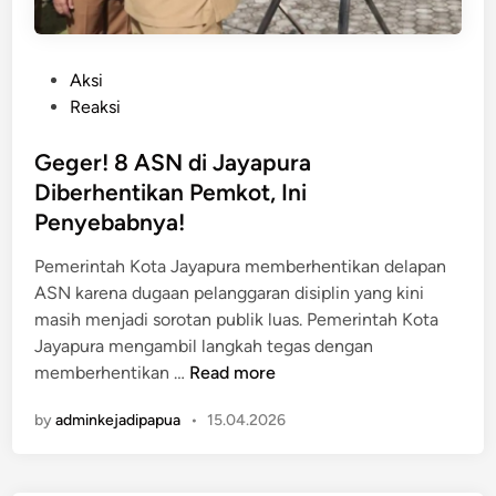
P
Aksi
o
Reaksi
s
t
Geger! 8 ASN di Jayapura
e
Diberhentikan Pemkot, Ini
d
Penyebabnya!
i
n
Pemerintah Kota Jayapura memberhentikan delapan
ASN karena dugaan pelanggaran disiplin yang kini
masih menjadi sorotan publik luas. Pemerintah Kota
Jayapura mengambil langkah tegas dengan
G
memberhentikan …
Read more
e
by
adminkejadipapua
•
15.04.2026
g
e
r