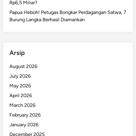
Rp6,5 Miliar?
r
h
Papua Heboh! Petugas Bongkar Perdagangan Satwa, 7
e
Burung Langka Berhasil Diamankan
n
t
i
k
Arsip
a
n
August 2026
P
July 2026
e
m
May 2026
k
April 2026
o
March 2026
t
,
February 2026
I
January 2026
n
December 2025
i