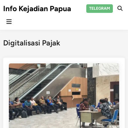
Skip
Info Kejadian Papua
TELEGRAM
to
Ope
Sear
content
Main
Menu
Digitalisasi Pajak