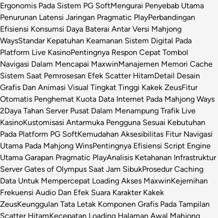
Ergonomis Pada Sistem PG Soft
Mengurai Penyebab Utama
Penurunan Latensi Jaringan Pragmatic Play
Perbandingan
Efisiensi Konsumsi Daya Baterai Antar Versi Mahjong
Ways
Standar Kepatuhan Keamanan Sistem Digital Pada
Platform Live Kasino
Pentingnya Respon Cepat Tombol
Navigasi Dalam Mencapai Maxwin
Manajemen Memori Cache
Sistem Saat Pemrosesan Efek Scatter Hitam
Detail Desain
Grafis Dan Animasi Visual Tingkat Tinggi Kakek Zeus
Fitur
Otomatis Penghemat Kuota Data Internet Pada Mahjong Ways
2
Daya Tahan Server Pusat Dalam Menampung Trafik Live
Kasino
Kustomisasi Antarmuka Pengguna Sesuai Kebutuhan
Pada Platform PG Soft
Kemudahan Aksesibilitas Fitur Navigasi
Utama Pada Mahjong Wins
Pentingnya Efisiensi Script Engine
Utama Garapan Pragmatic Play
Analisis Ketahanan Infrastruktur
Server Gates of Olympus Saat Jam Sibuk
Prosedur Caching
Data Untuk Mempercepat Loading Akses Maxwin
Kejernihan
Frekuensi Audio Dan Efek Suara Karakter Kakek
Zeus
Keunggulan Tata Letak Komponen Grafis Pada Tampilan
Scatter Hitam
Kecepatan Loading Halaman Awal Mahjong