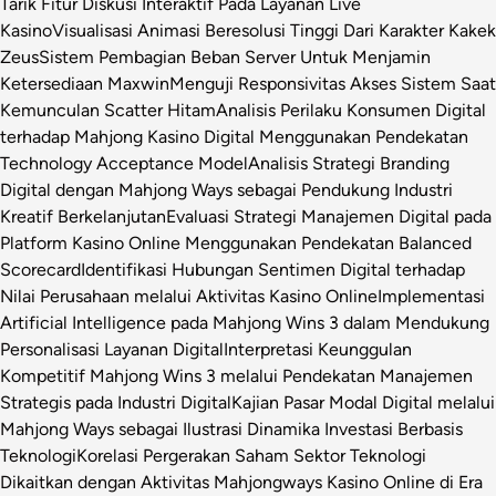
Tarik Fitur Diskusi Interaktif Pada Layanan Live
Kasino
Visualisasi Animasi Beresolusi Tinggi Dari Karakter Kakek
Zeus
Sistem Pembagian Beban Server Untuk Menjamin
Ketersediaan Maxwin
Menguji Responsivitas Akses Sistem Saat
Kemunculan Scatter Hitam
Analisis Perilaku Konsumen Digital
terhadap Mahjong Kasino Digital Menggunakan Pendekatan
Technology Acceptance Model
Analisis Strategi Branding
Digital dengan Mahjong Ways sebagai Pendukung Industri
Kreatif Berkelanjutan
Evaluasi Strategi Manajemen Digital pada
Platform Kasino Online Menggunakan Pendekatan Balanced
Scorecard
Identifikasi Hubungan Sentimen Digital terhadap
Nilai Perusahaan melalui Aktivitas Kasino Online
Implementasi
Artificial Intelligence pada Mahjong Wins 3 dalam Mendukung
Personalisasi Layanan Digital
Interpretasi Keunggulan
Kompetitif Mahjong Wins 3 melalui Pendekatan Manajemen
Strategis pada Industri Digital
Kajian Pasar Modal Digital melalui
Mahjong Ways sebagai Ilustrasi Dinamika Investasi Berbasis
Teknologi
Korelasi Pergerakan Saham Sektor Teknologi
Dikaitkan dengan Aktivitas Mahjongways Kasino Online di Era