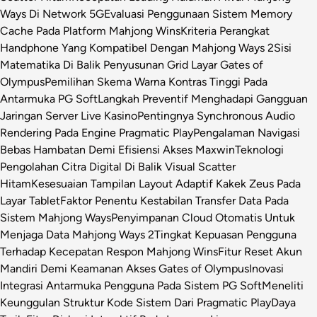
Ways Di Network 5G
Evaluasi Penggunaan Sistem Memory
Cache Pada Platform Mahjong Wins
Kriteria Perangkat
Handphone Yang Kompatibel Dengan Mahjong Ways 2
Sisi
Matematika Di Balik Penyusunan Grid Layar Gates of
Olympus
Pemilihan Skema Warna Kontras Tinggi Pada
Antarmuka PG Soft
Langkah Preventif Menghadapi Gangguan
Jaringan Server Live Kasino
Pentingnya Synchronous Audio
Rendering Pada Engine Pragmatic Play
Pengalaman Navigasi
Bebas Hambatan Demi Efisiensi Akses Maxwin
Teknologi
Pengolahan Citra Digital Di Balik Visual Scatter
Hitam
Kesesuaian Tampilan Layout Adaptif Kakek Zeus Pada
Layar Tablet
Faktor Penentu Kestabilan Transfer Data Pada
Sistem Mahjong Ways
Penyimpanan Cloud Otomatis Untuk
Menjaga Data Mahjong Ways 2
Tingkat Kepuasan Pengguna
Terhadap Kecepatan Respon Mahjong Wins
Fitur Reset Akun
Mandiri Demi Keamanan Akses Gates of Olympus
Inovasi
Integrasi Antarmuka Pengguna Pada Sistem PG Soft
Meneliti
Keunggulan Struktur Kode Sistem Dari Pragmatic Play
Daya