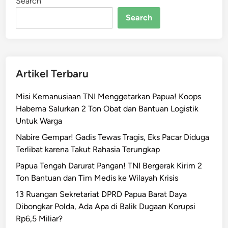
Search
a
P
Search
a
c
u
D
Artikel Terbaru
i
g
Misi Kemanusiaan TNI Menggetarkan Papua! Koops
i
Habema Salurkan 2 Ton Obat dan Bantuan Logistik
t
Untuk Warga
a
l
Nabire Gempar! Gadis Tewas Tragis, Eks Pacar Diduga
i
Terlibat karena Takut Rahasia Terungkap
s
Papua Tengah Darurat Pangan! TNI Bergerak Kirim 2
a
Ton Bantuan dan Tim Medis ke Wilayah Krisis
s
13 Ruangan Sekretariat DPRD Papua Barat Daya
i
Dibongkar Polda, Ada Apa di Balik Dugaan Korupsi
P
Rp6,5 Miliar?
a