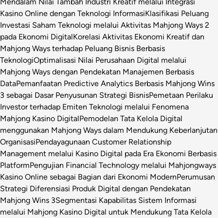
Mendalam Nilai Tambah Industri Kreatif melalui Integrasi
Kasino Online dengan Teknologi Informasi
Klasifikasi Peluang
Investasi Saham Teknologi melalui Aktivitas Mahjong Ways 2
pada Ekonomi Digital
Korelasi Aktivitas Ekonomi Kreatif dan
Mahjong Ways terhadap Peluang Bisnis Berbasis
Teknologi
Optimalisasi Nilai Perusahaan Digital melalui
Mahjong Ways dengan Pendekatan Manajemen Berbasis
Data
Pemanfaatan Predictive Analytics Berbasis Mahjong Wins
3 sebagai Dasar Penyusunan Strategi Bisnis
Pemetaan Perilaku
Investor terhadap Emiten Teknologi melalui Fenomena
Mahjong Kasino Digital
Pemodelan Tata Kelola Digital
menggunakan Mahjong Ways dalam Mendukung Keberlanjutan
Organisasi
Pendayagunaan Customer Relationship
Management melalui Kasino Digital pada Era Ekonomi Berbasis
Platform
Pengujian Financial Technology melalui Mahjongways
Kasino Online sebagai Bagian dari Ekonomi Modern
Perumusan
Strategi Diferensiasi Produk Digital dengan Pendekatan
Mahjong Wins 3
Segmentasi Kapabilitas Sistem Informasi
melalui Mahjong Kasino Digital untuk Mendukung Tata Kelola