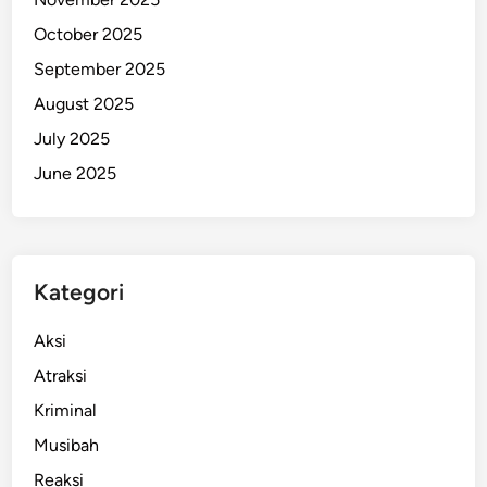
d
October 2025
i
September 2025
J
a
August 2025
y
July 2025
a
June 2025
p
u
r
a
Kategori
Aksi
Atraksi
Kriminal
Musibah
Reaksi