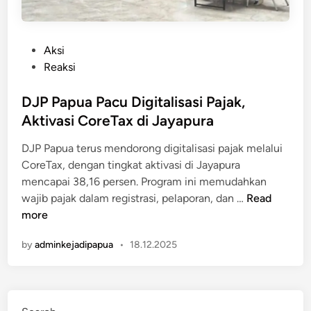
P
Aksi
o
Reaksi
s
t
DJP Papua Pacu Digitalisasi Pajak,
e
Aktivasi CoreTax di Jayapura
d
DJP Papua terus mendorong digitalisasi pajak melalui
i
CoreTax, dengan tingkat aktivasi di Jayapura
n
mencapai 38,16 persen. Program ini memudahkan
D
wajib pajak dalam registrasi, pelaporan, dan …
Read
J
more
P
by
adminkejadipapua
•
18.12.2025
P
a
p
u