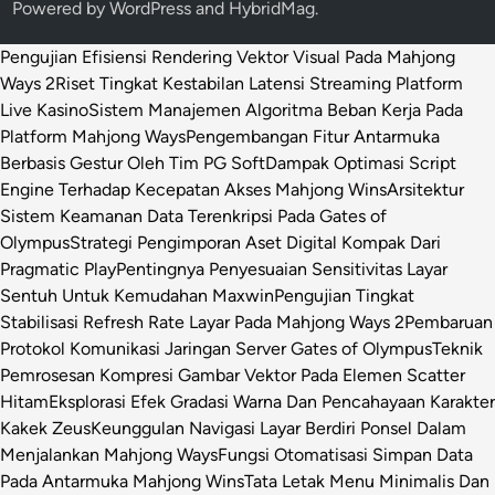
Powered by
WordPress
and
HybridMag
.
Pengujian Efisiensi Rendering Vektor Visual Pada Mahjong
Ways 2
Riset Tingkat Kestabilan Latensi Streaming Platform
Live Kasino
Sistem Manajemen Algoritma Beban Kerja Pada
Platform Mahjong Ways
Pengembangan Fitur Antarmuka
Berbasis Gestur Oleh Tim PG Soft
Dampak Optimasi Script
Engine Terhadap Kecepatan Akses Mahjong Wins
Arsitektur
Sistem Keamanan Data Terenkripsi Pada Gates of
Olympus
Strategi Pengimporan Aset Digital Kompak Dari
Pragmatic Play
Pentingnya Penyesuaian Sensitivitas Layar
Sentuh Untuk Kemudahan Maxwin
Pengujian Tingkat
Stabilisasi Refresh Rate Layar Pada Mahjong Ways 2
Pembaruan
Protokol Komunikasi Jaringan Server Gates of Olympus
Teknik
Pemrosesan Kompresi Gambar Vektor Pada Elemen Scatter
Hitam
Eksplorasi Efek Gradasi Warna Dan Pencahayaan Karakter
Kakek Zeus
Keunggulan Navigasi Layar Berdiri Ponsel Dalam
Menjalankan Mahjong Ways
Fungsi Otomatisasi Simpan Data
Pada Antarmuka Mahjong Wins
Tata Letak Menu Minimalis Dan