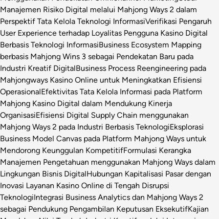
Manajemen Risiko Digital melalui Mahjong Ways 2 dalam
Perspektif Tata Kelola Teknologi Informasi
Verifikasi Pengaruh
User Experience terhadap Loyalitas Pengguna Kasino Digital
Berbasis Teknologi Informasi
Business Ecosystem Mapping
berbasis Mahjong Wins 3 sebagai Pendekatan Baru pada
Industri Kreatif Digital
Business Process Reengineering pada
Mahjongways Kasino Online untuk Meningkatkan Efisiensi
Operasional
Efektivitas Tata Kelola Informasi pada Platform
Mahjong Kasino Digital dalam Mendukung Kinerja
Organisasi
Efisiensi Digital Supply Chain menggunakan
Mahjong Ways 2 pada Industri Berbasis Teknologi
Eksplorasi
Business Model Canvas pada Platform Mahjong Ways untuk
Mendorong Keunggulan Kompetitif
Formulasi Kerangka
Manajemen Pengetahuan menggunakan Mahjong Ways dalam
Lingkungan Bisnis Digital
Hubungan Kapitalisasi Pasar dengan
Inovasi Layanan Kasino Online di Tengah Disrupsi
Teknologi
Integrasi Business Analytics dan Mahjong Ways 2
sebagai Pendukung Pengambilan Keputusan Eksekutif
Kajian