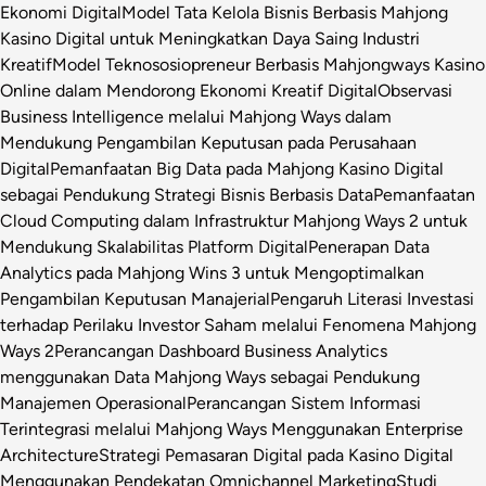
Ekonomi Digital
Model Tata Kelola Bisnis Berbasis Mahjong
Kasino Digital untuk Meningkatkan Daya Saing Industri
Kreatif
Model Teknososiopreneur Berbasis Mahjongways Kasino
Online dalam Mendorong Ekonomi Kreatif Digital
Observasi
Business Intelligence melalui Mahjong Ways dalam
Mendukung Pengambilan Keputusan pada Perusahaan
Digital
Pemanfaatan Big Data pada Mahjong Kasino Digital
sebagai Pendukung Strategi Bisnis Berbasis Data
Pemanfaatan
Cloud Computing dalam Infrastruktur Mahjong Ways 2 untuk
Mendukung Skalabilitas Platform Digital
Penerapan Data
Analytics pada Mahjong Wins 3 untuk Mengoptimalkan
Pengambilan Keputusan Manajerial
Pengaruh Literasi Investasi
terhadap Perilaku Investor Saham melalui Fenomena Mahjong
Ways 2
Perancangan Dashboard Business Analytics
menggunakan Data Mahjong Ways sebagai Pendukung
Manajemen Operasional
Perancangan Sistem Informasi
Terintegrasi melalui Mahjong Ways Menggunakan Enterprise
Architecture
Strategi Pemasaran Digital pada Kasino Digital
Menggunakan Pendekatan Omnichannel Marketing
Studi