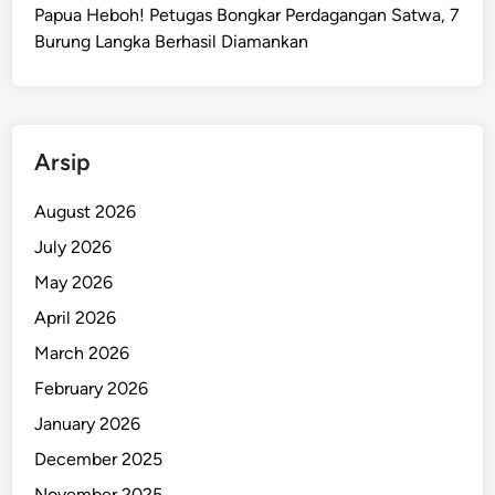
j
Papua Heboh! Petugas Bongkar Perdagangan Satwa, 7
a
Burung Langka Berhasil Diamankan
k
,
A
k
Arsip
t
i
August 2026
v
July 2026
a
s
May 2026
i
April 2026
C
March 2026
o
r
February 2026
e
January 2026
T
December 2025
a
x
November 2025